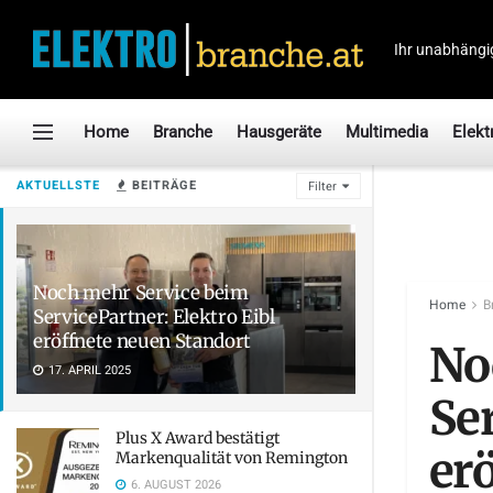
Ihr unabhängi
Home
Branche
Hausgeräte
Multimedia
Elekt
AKTUELLSTE
BEITRÄGE
Filter
Noch mehr Service beim
Home
B
ServicePartner: Elektro Eibl
eröffnete neuen Standort
No
17. APRIL 2025
Ser
Plus X Award bestätigt
er
Markenqualität von Remington
6. AUGUST 2026