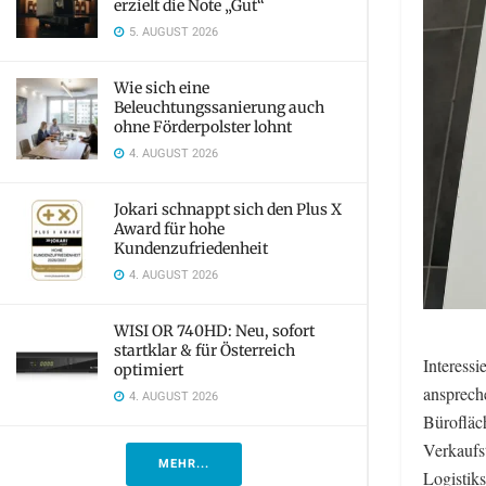
erzielt die Note „Gut“
5. AUGUST 2026
Wie sich eine
Beleuchtungssanierung auch
ohne Förderpolster lohnt
4. AUGUST 2026
Jokari schnappt sich den Plus X
Award für hohe
Kundenzufriedenheit
4. AUGUST 2026
WISI OR 740HD: Neu, sofort
startklar & für Österreich
Interessi
optimiert
ansprech
4. AUGUST 2026
Bürofläc
Verkaufst
MEHR...
Logistik