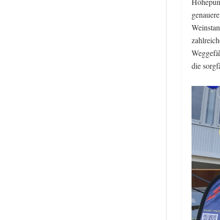
Höhepunk
genaueren
Weinstan
zahlreic
Weggefäh
die sorgf