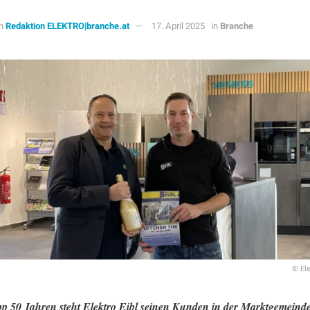
n
Redaktion ELEKTRO|branche.at
17. April 2025
in
Branche
© El
pp 50 Jahren steht Elektro Eibl seinen Kunden in der Marktgemeind