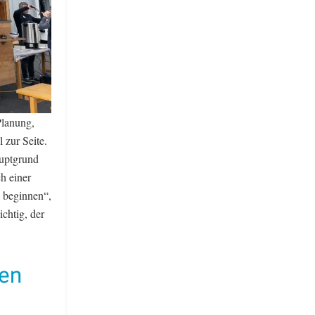
Planung,
 zur Seite.
auptgrund
h einer
 beginnen“,
chtig, der
uen