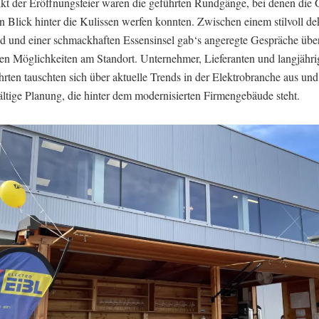
t der Eröffnungsfeier waren die geführten Rundgänge, bei denen die 
 Blick hinter die Kulissen werfen konnten. Zwischen einem stilvoll de
d und einer schmackhaften Essensinsel gab‘s angeregte Gespräche über
hen Möglichkeiten am Standort. Unternehmer, Lieferanten und langjähri
rten tauschten sich über aktuelle Trends in der Elektrobranche aus un
ältige Planung, die hinter dem modernisierten Firmengebäude steht.