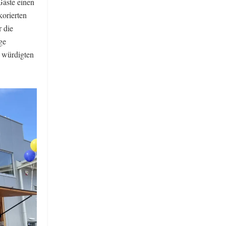
Gäste einen
korierten
 die
ge
d würdigten