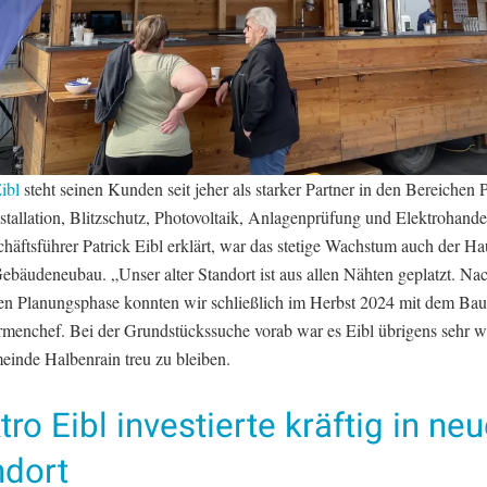
ibl
steht seinen Kunden seit jeher als starker Partner in den Bereichen 
stallation, Blitzschutz, Photovoltaik, Anlagenprüfung und Elektrohandel
häftsführer Patrick Eibl erklärt, war das stetige Wachstum auch der H
ebäudeneubau. „Unser alter Standort ist aus allen Nähten geplatzt. Nac
gen Planungsphase konnten wir schließlich im Herbst 2024 mit dem Bau
irmenchef. Bei der Grundstückssuche vorab war es Eibl übrigens sehr wi
inde Halbenrain treu zu bleiben.
tro Eibl investierte kräftig in ne
ndort