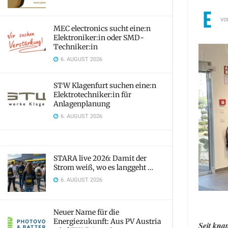
vo
MEC electronics sucht eine:n
Elektroniker:in oder SMD-
Techniker:in
6. AUGUST 2026
STW Klagenfurt suchen eine:n
Elektrotechniker:in für
Anlagenplanung
6. AUGUST 2026
STARA live 2026: Damit der
Strom weiß, wo es langgeht …
6. AUGUST 2026
Neuer Name für die
Energiezukunft: Aus PV Austria
Seit kna