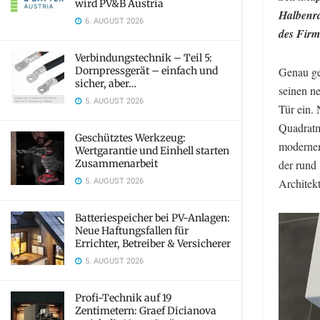
wird PV&B Austria
Halbenra
6. AUGUST 2026
des Firm
Verbindungstechnik – Teil 5:
Dornpressgerät – einfach und
Genau ge
sicher, aber…
seinen n
5. AUGUST 2026
Tür ein.
Quadratm
Geschütztes Werkzeug:
modernem
Wertgarantie und Einhell starten
Zusammenarbeit
der rund
5. AUGUST 2026
Architekt
Batteriespeicher bei PV-Anlagen:
Neue Haftungsfallen für
Errichter, Betreiber & Versicherer
5. AUGUST 2026
Profi-Technik auf 19
Zentimetern: Graef Dicianova