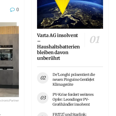
0
Varta AG insolvent
–
Haushaltsbatterien
bleiben davon
unberührt
De’Longhi präsentiert die
neuen Pinguino GentleJet
Klimageräte
PV-Krise fordert weiteres
Opfer: Leondinger PV-
ectronicPartner
Großhändler insolvent
e
FRITZ! und Starlink: