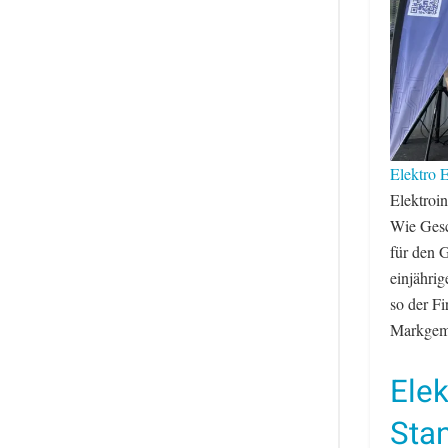
Elektro E
Elektroin
Wie Gesc
für den G
einjähri
so der F
Markgeme
Elek
Sta