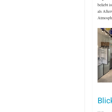
beliebt i
als Afte
Atmosphä
Blic