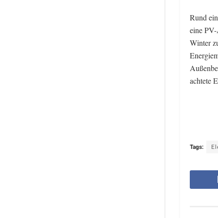
Rund ein
eine PV-
Winter z
Energiema
Außenbes
achtete 
Tags:
El