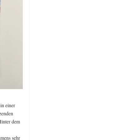
in einer
nzenden
Hinter dem
hmens sehr