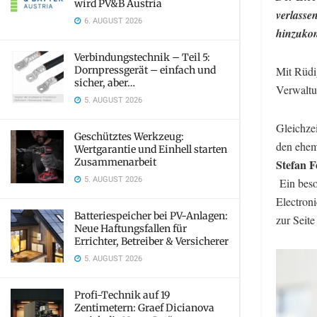
wird PV&B Austria
verlasse
6. AUGUST 2026
hinzuko
Verbindungstechnik – Teil 5:
Dornpressgerät – einfach und
Mit Rüdi
sicher, aber…
Verwaltu
5. AUGUST 2026
Gleichzei
Geschütztes Werkzeug:
den ehem
Wertgarantie und Einhell starten
Zusammenarbeit
Stefan F
5. AUGUST 2026
Ein beso
Electron
Batteriespeicher bei PV-Anlagen:
zur Seite
Neue Haftungsfallen für
Errichter, Betreiber & Versicherer
5. AUGUST 2026
Profi-Technik auf 19
Zentimetern: Graef Dicianova