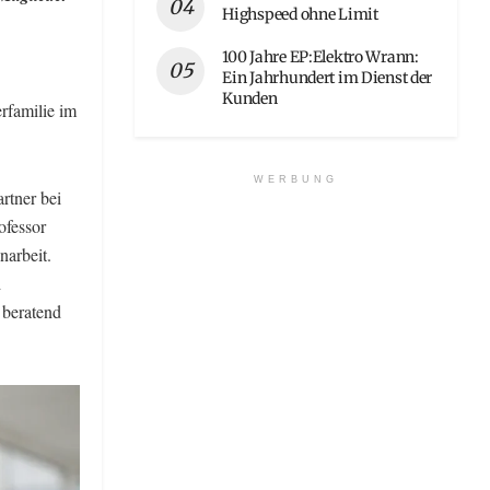
Highspeed ohne Limit
100 Jahre EP:Elektro Wrann:
Ein Jahrhundert im Dienst der
Kunden
rfamilie im
WERBUNG
rtner bei
ofessor
narbeit.
d
 beratend