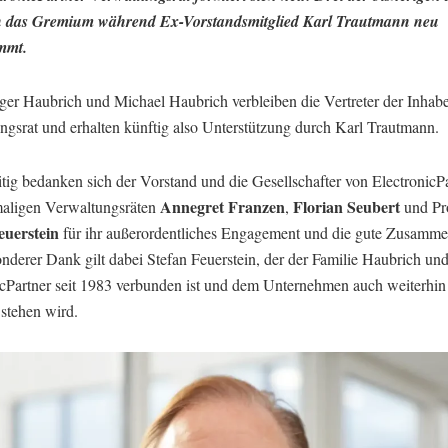
n das Gremium während Ex-Vorstandsmitglied Karl Trautmann neu
mmt.
ger Haubrich und Michael Haubrich verbleiben die Vertreter der Inhabe
ngsrat und erhalten künftig also Unterstützung durch Karl Trautmann.
tig bedanken sich der Vorstand und die Gesellschafter von ElectronicPa
Annegret Franzen
Florian Seubert
aligen Verwaltungsräten
,
und Pr
euerstein
für ihr außerordentliches Engagement und die gute Zusamme
nderer Dank gilt dabei Stefan Feuerstein, der der Familie Haubrich un
icPartner seit 1983 verbunden ist und dem Unternehmen auch weiterhin
 stehen wird.