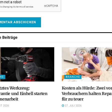
he
Beiträge
HE
BRANCHE
tztes Werkzeug:
Kosten als Hürde: Zwei vo
antie und Einhell starten
Verbrauchern halten Repa
enarbeit
für zu teuer
T 2026
27. JULI 2026