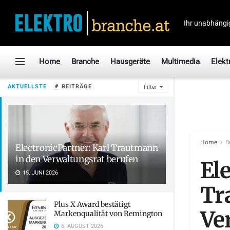
Ihr unabhängi
Home
Branche
Hausgeräte
Multimedia
Elekt
AKTUELLSTE
BEITRÄGE
Filter
Home
B
ElectronicPartner: Karl Trautmann
in den Verwaltungsrat berufen
Ele
15. JUNI 2026
Tr
Plus X Award bestätigt
Ve
Markenqualität von Remington
6. AUGUST 2026