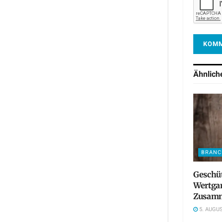
Ähnlic
BRANC
Geschü
Wertgar
Zusamm
5. AUGUS