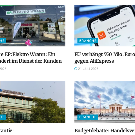
HE
BRANCHE
re EP:Elektro Wrann: Ein
EU verhängt 550 Mio. Euro
dert im Dienst der Kunden
gegen AliExpress
2026
21. JULI 2026
HE
BRANCHE
antie:
Budgetdebatte: Handelsv