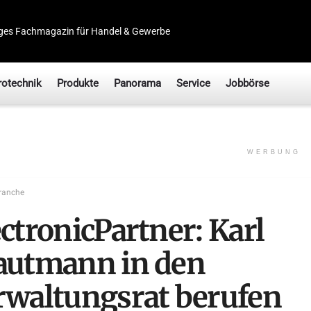
ges Fachmagazin für Handel & Gewerbe
rotechnik
Produkte
Panorama
Service
Jobbörse
WERBUNG
ranche
ctronicPartner: Karl
autmann in den
rwaltungsrat berufen