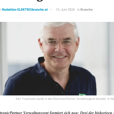
n
Redaktion ELEKTRO|branche.at
15. Juni 2026
in
Branche
Karl Trautmann wurde in den ElectronicPartner Verwaltungsrat berufen. © El
tronicPartner Verwaltungsrat formiert sich neu: Drei der bisherigen 