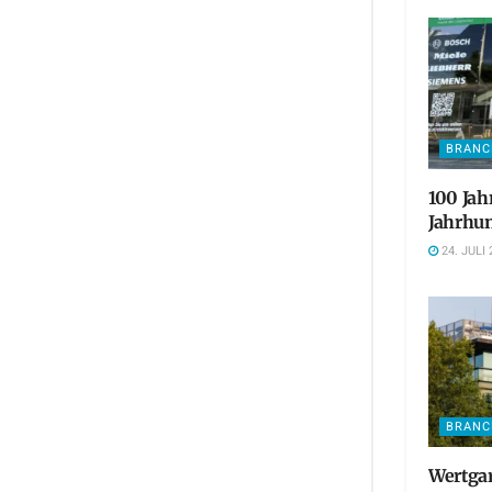
BRANC
100 Jah
Jahrhun
24. JULI 
BRANC
Wertgar