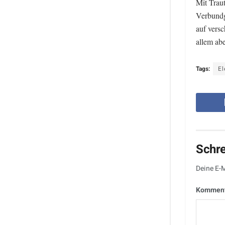
Mit Trau
Verbundg
auf vers
allem ab
Tags:
El
Schr
Deine E-M
Kommen