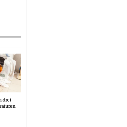
n drei
raturen