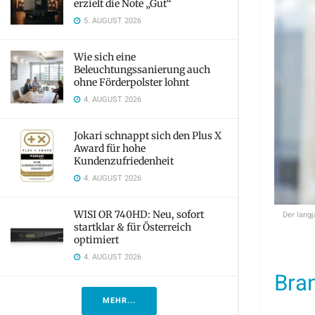
erzielt die Note „Gut“
5. AUGUST 2026
Wie sich eine
Beleuchtungssanierung auch
ohne Förderpolster lohnt
4. AUGUST 2026
Jokari schnappt sich den Plus X
Award für hohe
Kundenzufriedenheit
4. AUGUST 2026
WISI OR 740HD: Neu, sofort
Der langj
startklar & für Österreich
optimiert
4. AUGUST 2026
Bra
MEHR...