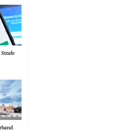
 Strafe
erband