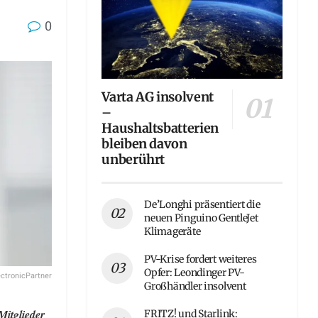
0
Varta AG insolvent
–
Haushaltsbatterien
bleiben davon
unberührt
De’Longhi präsentiert die
neuen Pinguino GentleJet
Klimageräte
PV-Krise fordert weiteres
Opfer: Leondinger PV-
ectronicPartner
Großhändler insolvent
Mitglieder
FRITZ! und Starlink: