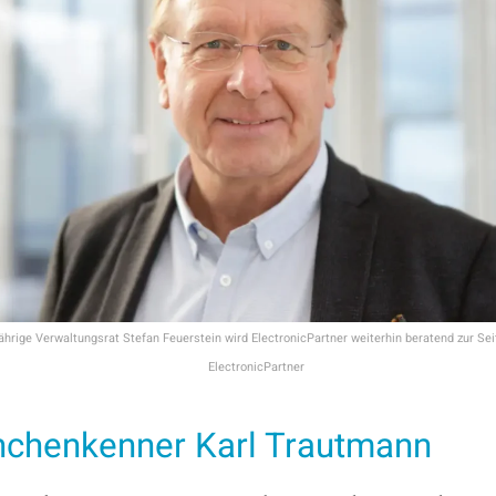
ährige Verwaltungsrat Stefan Feuerstein wird ElectronicPartner weiterhin beratend zur Se
ElectronicPartner
nchenkenner Karl Trautmann