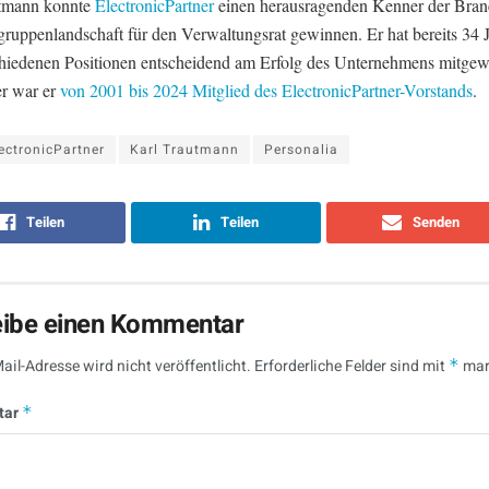
tmann konnte
ElectronicPartner
einen herausragenden Kenner der Bran
ruppenlandschaft für den Verwaltungsrat gewinnen. Er hat bereits 34 J
chiedenen Positionen entscheidend am Erfolg des Unternehmens mitgewi
er war er
von 2001 bis 2024 Mitglied des ElectronicPartner-Vorstands
.
ectronicPartner
Karl Trautmann
Personalia
Teilen
Teilen
Senden
eibe einen Kommentar
ail-Adresse wird nicht veröffentlicht.
Erforderliche Felder sind mit
*
mar
tar
*