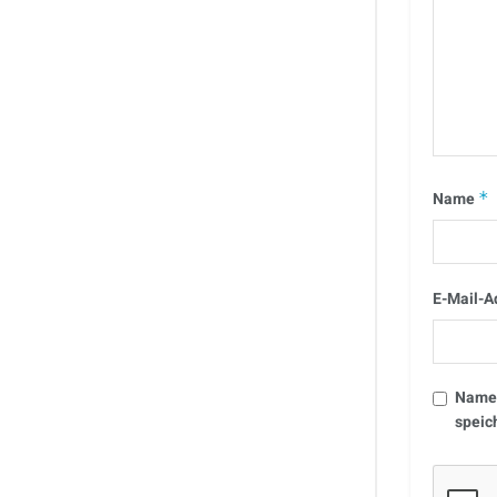
Name
*
E-Mail-A
Name,
speic