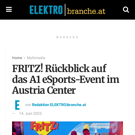
WERBUNG
Home
Multimedia
FRITZ! Rückblick auf
das A1 eSports-Event im
Austria Center
von
Redaktion ELEKTRO|branche.at
14. Juni 2023