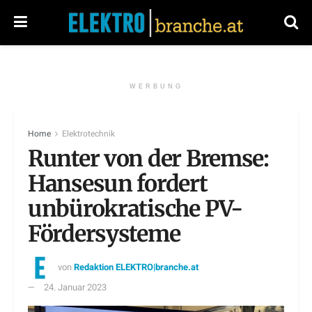
WERBUNG
Home
Elektrotechnik
Runter von der Bremse:
Hansesun fordert
unbürokratische PV-
Fördersysteme
von
Redaktion ELEKTRO|branche.at
24. Januar 2023