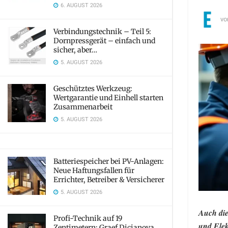
6. AUGUST 2026
vo
Verbindungstechnik – Teil 5:
Dornpressgerät – einfach und
sicher, aber…
5. AUGUST 2026
Geschütztes Werkzeug:
Wertgarantie und Einhell starten
Zusammenarbeit
5. AUGUST 2026
Batteriespeicher bei PV-Anlagen:
Neue Haftungsfallen für
Errichter, Betreiber & Versicherer
5. AUGUST 2026
Auch die
Profi-Technik auf 19
und Elek
Zentimetern: Graef Dicianova