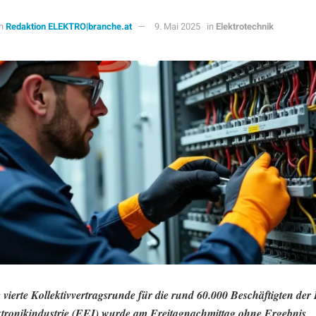
n
Redaktion ELEKTRO|branche.at
9. Mai 2025
in
Elektrotechnik
 vierte Kollektivvertragsrunde für die rund 60.000 Beschäftigten der 
tronikindustrie (EEI) wurde am Freitagnachmittag ohne Ergebnis