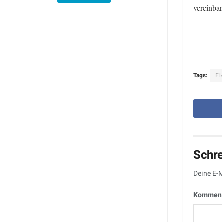
vereinba
Tags:
El
Schr
Deine E-M
Kommen