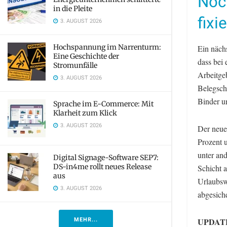
Noc
in die Pleite
fixie
3. AUGUST 2026
Hochspannung im Narrenturm:
Ein näch
Eine Geschichte der
dass bei
Stromunfälle
Arbeitgeb
3. AUGUST 2026
Belegsch
Binder u
Sprache im E-Commerce: Mit
Klarheit zum Klick
3. AUGUST 2026
Der neue 
Prozent 
unter and
Digital Signage-Software SEP7:
DS-in4me rollt neues Release
Schicht a
aus
Urlaubsw
3. AUGUST 2026
abgesich
MEHR...
UPDAT