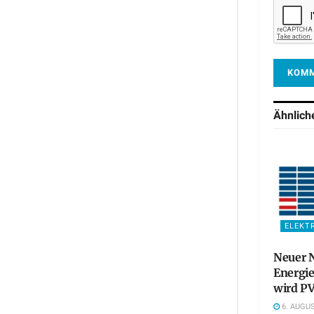
Ähnlic
ELEKT
Neuer N
Energie
wird PV
6. AUGUS