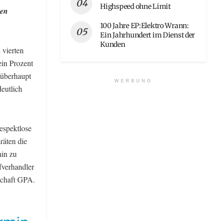
Highspeed ohne Limit
gen
100 Jahre EP:Elektro Wrann:
Ein Jahrhundert im Dienst der
Kunden
 vierten
ein Prozent
 überhaupt
WERBUNG
deutlich
espektlose
räten die
hin zu
verhandler
schaft GPA.