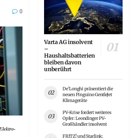
0
Varta AG insolvent
–
Haushaltsbatterien
bleiben davon
unberührt
De’Longhi präsentiert die
neuen Pinguino GentleJet
Klimageräte
PV-Krise fordert weiteres
Opfer: Leondinger PV-
Großhändler insolvent
Elektro-
FRITZ! und Starlink: