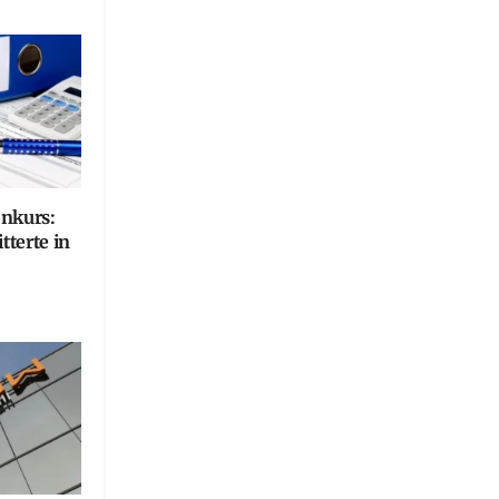
onkurs:
terte in