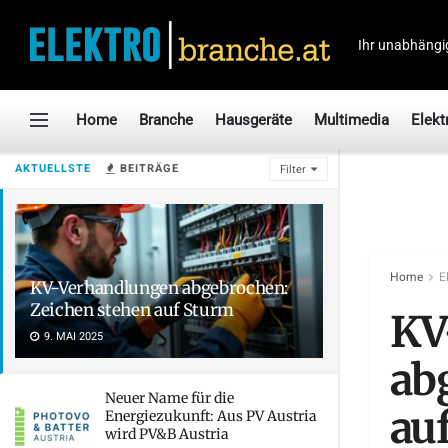
Ihr unabhängi
Home
Branche
Hausgeräte
Multimedia
Elekt
AKTUELLSTE
BEITRÄGE
Filter
Home
E
KV-Verhandlungen abgebrochen:
Zeichen stehen auf Sturm
KV
9. MAI 2025
ab
Neuer Name für die
au
Energiezukunft: Aus PV Austria
wird PV&B Austria