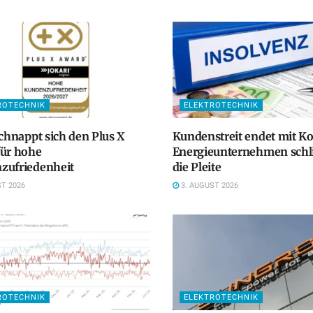
ROTECHNIK
ELEKTROTECHNIK
schnappt sich den Plus X
Kundenstreit endet mit K
für hohe
Energieunternehmen schlit
zufriedenheit
die Pleite
T 2026
3. AUGUST 2026
ROTECHNIK
ELEKTROTECHNIK