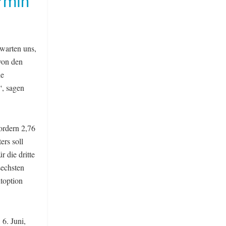
rmin
rwarten uns,
von den
ie
“, sagen
fordern 2,76
rs soll
 die dritte
sechsten
toption
6. Juni,