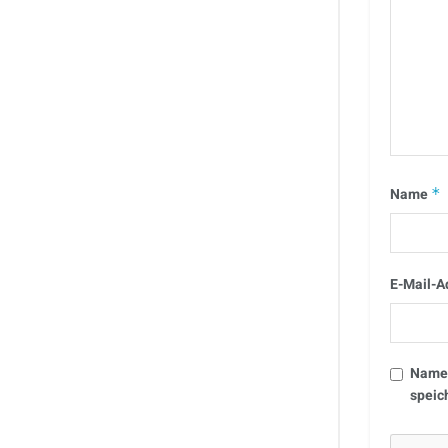
Name
*
E-Mail-A
Name,
speic