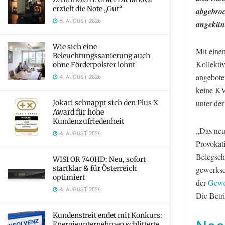
erzielt die Note „Gut“
abgebroc
5. AUGUST 2026
angekünd
Wie sich eine
Mit einem
Beleuchtungssanierung auch
Kollekti
ohne Förderpolster lohnt
angeboten
4. AUGUST 2026
keine KV-
unter der
Jokari schnappt sich den Plus X
Award für hohe
Kundenzufriedenheit
„Das neu
4. AUGUST 2026
Provokat
Belegsch
WISI OR 740HD: Neu, sofort
startklar & für Österreich
gewerksc
optimiert
der
Gewe
4. AUGUST 2026
Die Betr
Kundenstreit endet mit Konkurs:
Energieunternehmen schlitterte