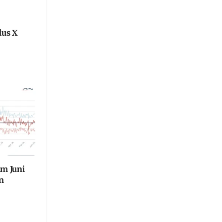
lus X
im Juni
n