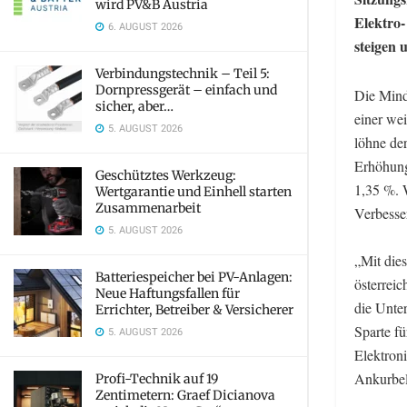
wird PV&B Austria
Elektro-
6. AUGUST 2026
steigen 
Verbindungstechnik – Teil 5:
Dornpressgerät – einfach und
Die Mind
sicher, aber…
einer wei
5. AUGUST 2026
löhne de
Erhöhung
Geschütztes Werkzeug:
1,35 %. 
Wertgarantie und Einhell starten
Zusammenarbeit
Verbesse
5. AUGUST 2026
„Mit die
Batteriespeicher bei PV-Anlagen:
österreic
Neue Haftungsfallen für
die Unte
Errichter, Betreiber & Versicherer
Sparte f
5. AUGUST 2026
Elektroni
Ankurbel
Profi-Technik auf 19
Zentimetern: Graef Dicianova