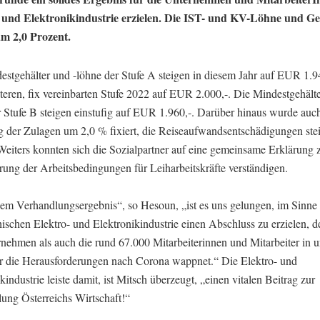
 und Elektronikindustrie erzielen. Die IST- und KV-Löhne und Ge
um 2,0 Prozent.
estgehälter und -löhne der Stufe A steigen in diesem Jahr auf EUR 1.9
teren, fix vereinbarten Stufe 2022 auf EUR 2.000,-. Die Mindestgehälte
r Stufe B steigen einstufig auf EUR 1.960,-. Darüber hinaus wurde auc
 der Zulagen um 2,0 % fixiert, die Reiseaufwandsentschädigungen st
Weiters konnten sich die Sozialpartner auf eine gemeinsame Erklärung 
rung der Arbeitsbedingungen für Leiharbeitskräfte verständigen.
sem Verhandlungsergebnis“, so Hesoun, „ist es uns gelungen, im Sinne
hischen Elektro- und Elektronikindustrie einen Abschluss zu erzielen, 
rnehmen als auch die rund 67.000 Mitarbeiterinnen und Mitarbeiter in u
ür die Herausforderungen nach Corona wappnet.“ Die Elektro- und
kindustrie leiste damit, ist Mitsch überzeugt, „einen vitalen Beitrag zur
ung Österreichs Wirtschaft!“