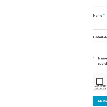
Name
*
E-Mail-A
Name,
speic