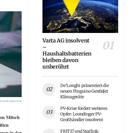
Varta AG insolvent
–
Haushaltsbatterien
bleiben davon
unberührt
De’Longhi präsentiert die
neuen Pinguino GentleJet
Klimageräte
tronikindustrie
PV-Krise fordert weiteres
Opfer: Leondinger PV-
on Mitsch
Großhändler insolvent
itten
FRITZ! und Starlink:
nnen in der