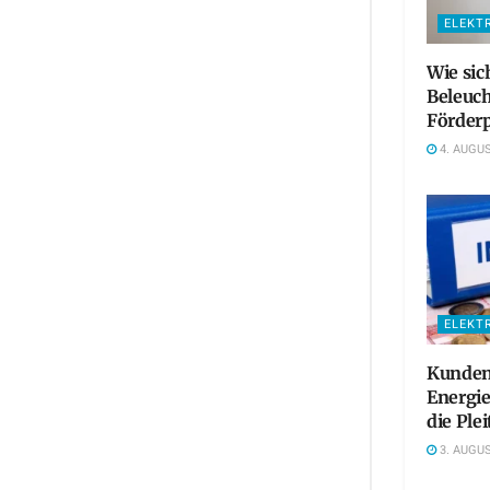
ELEKT
Wie sic
Beleuc
Förderp
4. AUGUS
ELEKT
Kundens
Energie
die Plei
3. AUGUS