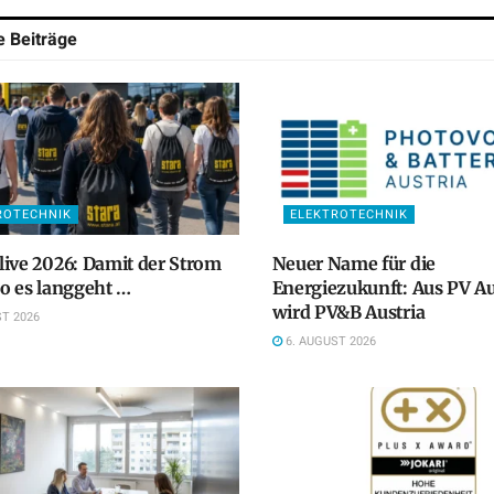
he
Beiträge
ROTECHNIK
ELEKTROTECHNIK
ive 2026: Damit der Strom
Neuer Name für die
o es langgeht …
Energiezukunft: Aus PV Au
wird PV&B Austria
T 2026
6. AUGUST 2026