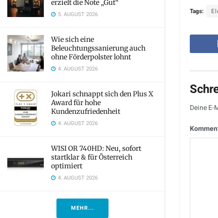
erzielt die Note „Gut“
Tags:
El
5. AUGUST 2026
Wie sich eine
Beleuchtungssanierung auch
ohne Förderpolster lohnt
4. AUGUST 2026
Schr
Jokari schnappt sich den Plus X
Award für hohe
Deine E-M
Kundenzufriedenheit
4. AUGUST 2026
Kommen
WISI OR 740HD: Neu, sofort
startklar & für Österreich
optimiert
4. AUGUST 2026
MEHR...