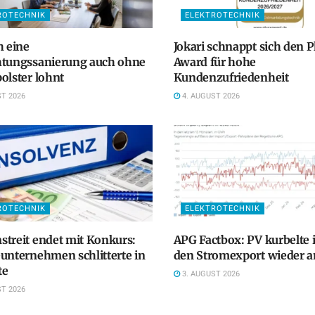
ROTECHNIK
ELEKTROTECHNIK
h eine
Jokari schnappt sich den P
htungssanierung auch ohne
Award für hohe
olster lohnt
Kundenzufriedenheit
T 2026
4. AUGUST 2026
ROTECHNIK
ELEKTROTECHNIK
treit endet mit Konkurs:
APG Factbox: PV kurbelte 
unternehmen schlitterte in
den Stromexport wieder a
te
3. AUGUST 2026
T 2026