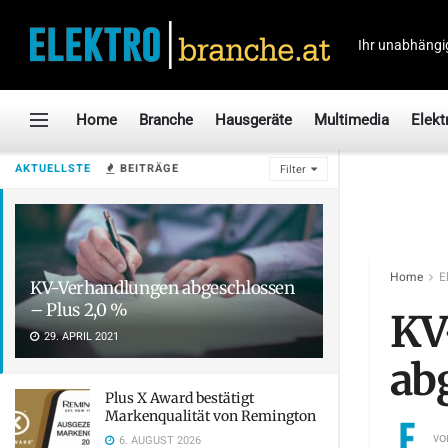
Ihr unabhängi
Home
Branche
Hausgeräte
Multimedia
Elekt
AKTUELLSTE
BEITRÄGE
Filter
Home
E
KV-Verhandlungen abgeschlossen
– Plus 2,0 %
KV
29. APRIL 2021
ab
Plus X Award bestätigt
Markenqualität von Remington
vo
6. AUGUST 2026