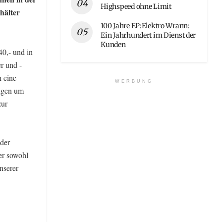
Highspeed ohne Limit
hälter
100 Jahre EP:Elektro Wrann:
Ein Jahrhundert im Dienst der
Kunden
40,- und in
r und -
h eine
WERBUNG
eigen um
zur
 der
der sowohl
nserer