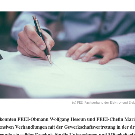
(c) FEEI Fachverband der Elektro- und Elek
 konnten FEEI-Obmann Wolfgang Hesoun und FEEI-Chefin Mari
ensiven Verhandlungen mit der Gewerkschaftsvertretung in der dr
runde ein solides Ergebnis für die Unternehmen und MitarbeiterI