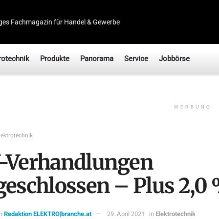
ges Fachmagazin für Handel & Gewerbe
rotechnik
Produkte
Panorama
Service
Jobbörse
WERBUNG
lektrotechnik
-Verhandlungen
geschlossen – Plus 2,0
n
Redaktion ELEKTRO|branche.at
29. April 2021
in
Elektrotechnik