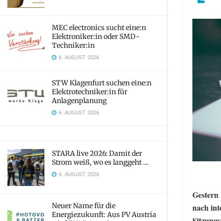
MEC electronics sucht eine:n
Elektroniker:in oder SMD-
Techniker:in
6. AUGUST 2026
STW Klagenfurt suchen eine:n
Elektrotechniker:in für
Anlagenplanung
6. AUGUST 2026
STARA live 2026: Damit der
Strom weiß, wo es langgeht …
6. AUGUST 2026
Gestern
Neuer Name für die
nach int
Energiezukunft: Aus PV Austria
Sitzungs