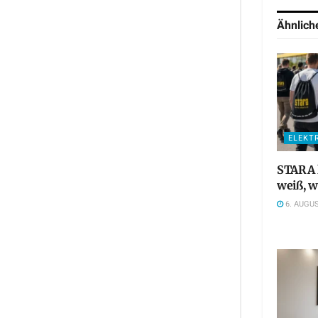
Ähnlic
ELEKT
STARA l
weiß, w
6. AUGUS