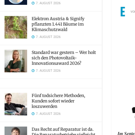
7. AUGUST 2026
vo
Elektron Austria & Signify
pflanzten 1.441 Bäume im
Klimaschutzwald
7. AUGUST 2026
Standard war gestern – Wer holt
sich den Photovoltaik-
Innovationsaward 2026?
7. AUGUST 2026
Fünf todsichere Methoden,
Kunden sofort wieder
loszuwerden
7. AUGUST 2026
Das Recht auf Reparatur ist da.
Im Septe
Die Reparaturbetriebe vielleicht