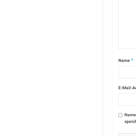
Name
*
E-Mail-A
Name,
speic