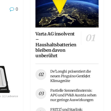
0
Varta AG insolvent
–
Haushaltsbatterien
bleiben davon
unberührt
De’Longhi präsentiert die
neuen Pinguino GentleJet
Klimageräte
Partielle Sonnenfinsternis:
APG und PV&B Austria sehen
e. (c) Ledvance
nur geringe Auswirkungen
FRITZ! und Starlink: