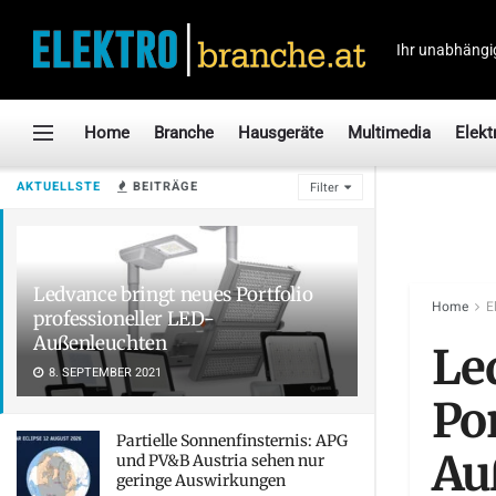
Ihr unabhängi
Home
Branche
Hausgeräte
Multimedia
Elekt
AKTUELLSTE
BEITRÄGE
Filter
Ledvance bringt neues Portfolio
Home
E
professioneller LED-
Außenleuchten
Le
8. SEPTEMBER 2021
Por
Partielle Sonnenfinsternis: APG
Au
und PV&B Austria sehen nur
geringe Auswirkungen