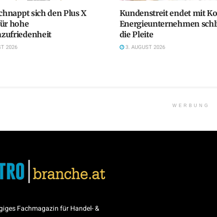
schnappt sich den Plus X
Kundenstreit endet mit K
für hohe
Energieunternehmen schlit
zufriedenheit
die Pleite
T 2026
3. AUGUST 2026
WERBUNG
giges Fachmagazin für Handel- &