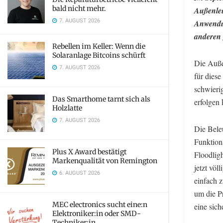
bald nicht mehr.
Außenleu
7. AUGUST 2026
Anwendun
anderen 
Rebellen im Keller: Wenn die
Solaranlage Bitcoins schürft
Die Auße
7. AUGUST 2026
für diese
schwieri
Das Smarthome tarnt sich als
erfolgen 
Holzlatte
7. AUGUST 2026
Die Bele
Funktion
Plus X Award bestätigt
Floodlig
Markenqualität von Remington
jetzt völ
6. AUGUST 2026
einfach 
um die Pr
MEC electronics sucht eine:n
eine sic
Elektroniker:in oder SMD-
Techniker:in