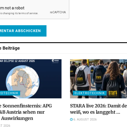
he
Beiträge
ROTECHNIK
ELEKTROTECHNIK
le Sonnenfinsternis: APG
STARA live 2026: Damit d
B Austria sehen nur
weiß, wo es langgeht …
e Auswirkungen
6. AUGUST 2026
T 2026