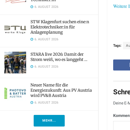
Weitere I
6. AUGUST 2026
STW Klagenfurt suchen eine:n
Elektrotechniker:in für
Anlagenplanung
6. AUGUST 2026
Tags:
A
STARA live 2026: Damit der
Strom weiß, wo es langgeht …
6. AUGUST 2026
Neuer Name für die
Schr
Energiezukunft: Aus PV Austria
wird PV&B Austria
6. AUGUST 2026
Deine E-M
Kommen
MEHR...