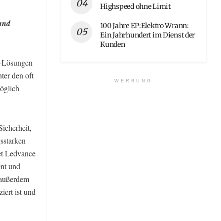
Highspeed ohne Limit
und
100 Jahre EP:Elektro Wrann:
Ein Jahrhundert im Dienst der
Kunden
ED-Lösungen
ter den oft
WERBUNG
öglich
icherheit,
gsstarken
et Ledvance
ent und
e außerdem
iert ist und