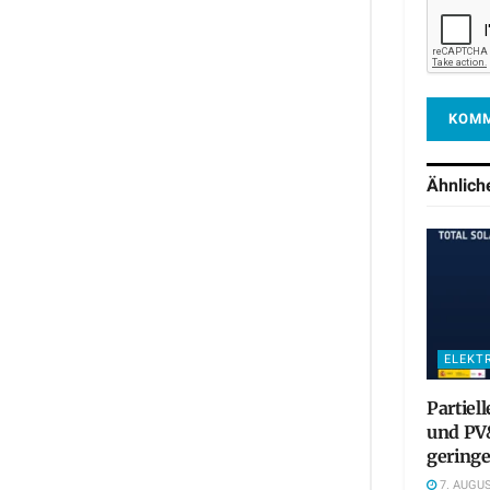
Ähnlic
ELEKT
Partiel
und PV&
gering
7. AUGUS