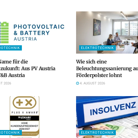
ROTECHNIK
ELEKTROTECHNIK
ame für die
Wie sich eine
zukunft: Aus PV Austria
Beleuchtungssanierung a
&B Austria
Förderpolster lohnt
T 2026
4. AUGUST 2026
ROTECHNIK
ELEKTROTECHNIK