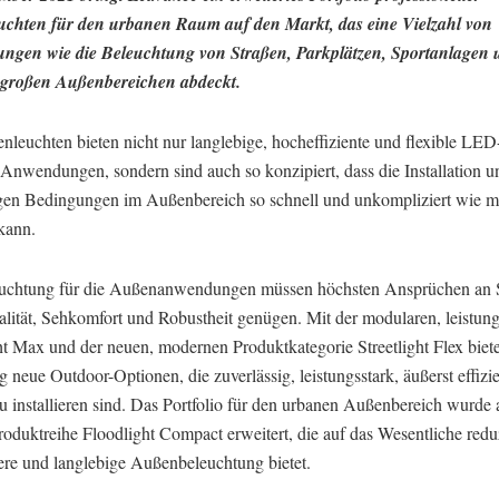
chten für den urbanen Raum auf den Markt, das eine Vielzahl von
gen wie die Beleuchtung von Straßen, Parkplätzen, Sportanlagen 
großen Außenbereichen abdeckt.
nleuchten bieten nicht nur langlebige, hocheffiziente und flexible L
 Anwendungen, sondern sind auch so konzipiert, dass die Installation un
gen Bedingungen im Außenbereich so schnell und unkompliziert wie m
kann.
uchtung für die Außenanwendungen müssen höchsten Ansprüchen an S
alität, Sehkomfort und Robustheit genügen. Mit der modularen, leistun
ht Max und der neuen, modernen Produktkategorie Streetlight Flex biet
lig neue Outdoor-Optionen, die zuverlässig, leistungsstark, äußerst effizi
zu installieren sind. Das Portfolio für den urbanen Außenbereich wurd
oduktreihe Floodlight Compact erweitert, die auf das Wesentliche reduz
here und langlebige Außenbeleuchtung bietet.