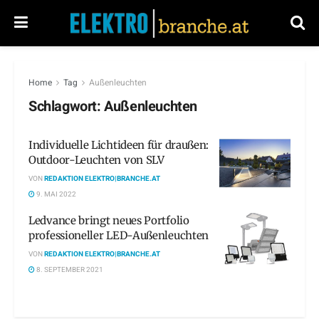
Home
Tag
Außenleuchten
Schlagwort:
Außenleuchten
Individuelle Lichtideen für draußen:
Outdoor-Leuchten von SLV
VON
REDAKTION ELEKTRO|BRANCHE.AT
9. MAI 2022
Ledvance bringt neues Portfolio
professioneller LED-Außenleuchten
VON
REDAKTION ELEKTRO|BRANCHE.AT
8. SEPTEMBER 2021