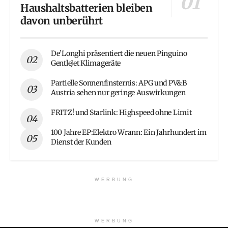
Haushaltsbatterien bleiben
davon unberührt
De’Longhi präsentiert die neuen Pinguino
GentleJet Klimageräte
Partielle Sonnenfinsternis: APG und PV&B
Austria sehen nur geringe Auswirkungen
FRITZ! und Starlink: Highspeed ohne Limit
100 Jahre EP:Elektro Wrann: Ein Jahrhundert im
Dienst der Kunden
WERBUNG
WERBUNG