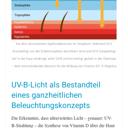
Die drei ultravioletten Spektralbereiche im Vergleich: Während UV-C
(kurzwellig) von der Erdatmosphäre absorbiert wird und UV-A (langwellig)
tief in die Haut eindringt, wirkt UV-B (mittel-wellig) gezielt in der Oberhaut
– dem entscheidenden Bereich für die Bildung von Vitamin D3. © Regiolux
UV-B-Licht als Bestandteil
eines ganzheitlichen
Beleuchtungskonzepts
Die Erkenntnis, dass ultraviolettes Licht – genauer: UV-
B-Strahlung – die Synthese von Vitamin D über die Haut