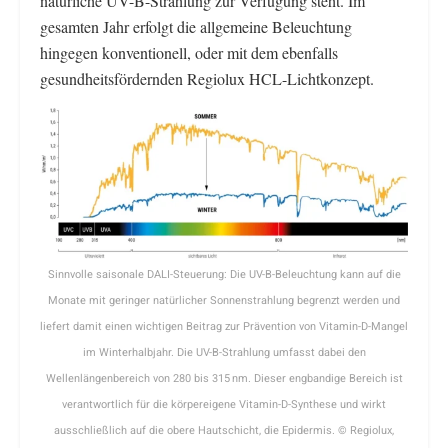
natürliche UV-B-Strahlung zur Verfügung steht. Im
gesamten Jahr erfolgt die allgemeine Beleuchtung
hingegen konventionell, oder mit dem ebenfalls
gesundheitsfördernden Regiolux HCL-Lichtkonzept.
Sinnvolle saisonale DALI-Steuerung: Die UV-B-Beleuchtung kann auf die
Monate mit geringer natürlicher Sonnenstrahlung begrenzt werden und
liefert damit einen wichtigen Beitrag zur Prävention von Vitamin-D-Mangel
im Winterhalbjahr. Die UV-B-Strahlung umfasst dabei den
Wellenlängenbereich von 280 bis 315 nm. Dieser engbandige Bereich ist
verantwortlich für die körpereigene Vitamin-D-Synthese und wirkt
ausschließlich auf die obere Hautschicht, die Epidermis. © Regiolux,