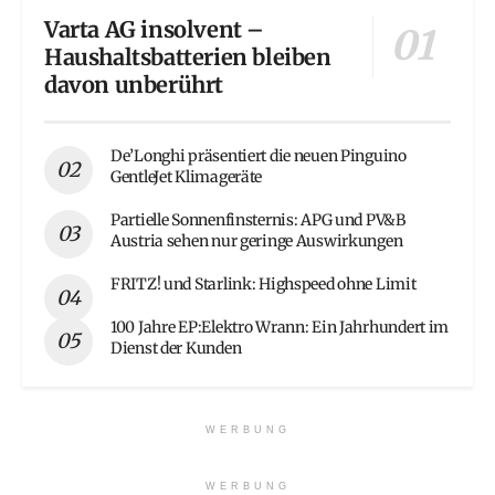
Varta AG insolvent –
Haushaltsbatterien bleiben
davon unberührt
De’Longhi präsentiert die neuen Pinguino
GentleJet Klimageräte
Partielle Sonnenfinsternis: APG und PV&B
Austria sehen nur geringe Auswirkungen
FRITZ! und Starlink: Highspeed ohne Limit
100 Jahre EP:Elektro Wrann: Ein Jahrhundert im
Dienst der Kunden
WERBUNG
WERBUNG