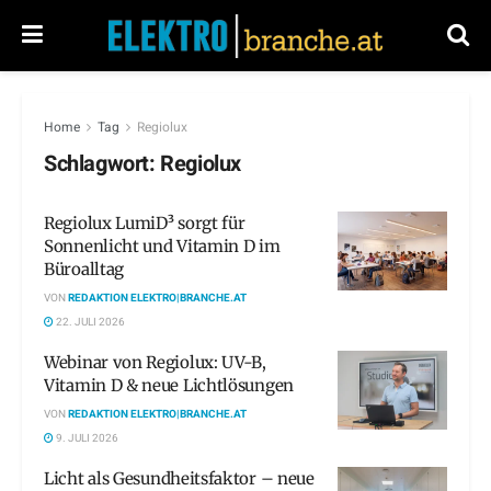
Home
Tag
Regiolux
Schlagwort:
Regiolux
Regiolux LumiD³ sorgt für
Sonnenlicht und Vitamin D im
Büroalltag
VON
REDAKTION ELEKTRO|BRANCHE.AT
22. JULI 2026
Webinar von Regiolux: UV-B,
Vitamin D & neue Lichtlösungen
VON
REDAKTION ELEKTRO|BRANCHE.AT
9. JULI 2026
Licht als Gesundheitsfaktor – neue