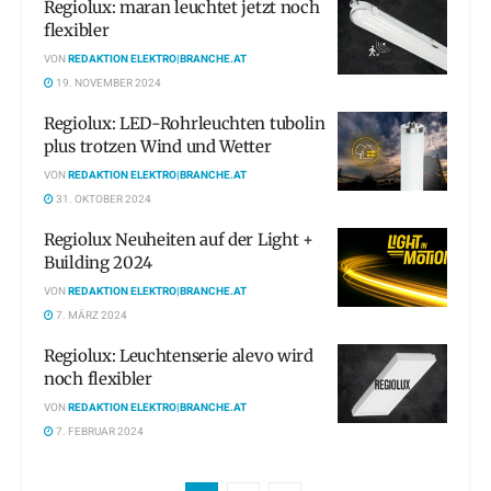
Regiolux: maran leuchtet jetzt noch
flexibler
VON
REDAKTION ELEKTRO|BRANCHE.AT
19. NOVEMBER 2024
Regiolux: LED-Rohrleuchten tubolin
plus trotzen Wind und Wetter
VON
REDAKTION ELEKTRO|BRANCHE.AT
31. OKTOBER 2024
Regiolux Neuheiten auf der Light +
Building 2024
VON
REDAKTION ELEKTRO|BRANCHE.AT
7. MÄRZ 2024
Regiolux: Leuchtenserie alevo wird
noch flexibler
VON
REDAKTION ELEKTRO|BRANCHE.AT
7. FEBRUAR 2024