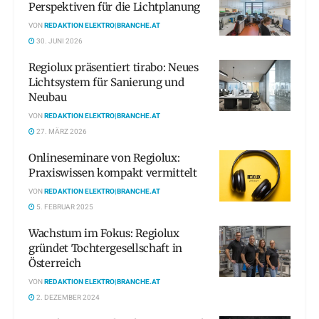
Perspektiven für die Lichtplanung
VON
REDAKTION ELEKTRO|BRANCHE.AT
30. JUNI 2026
Regiolux präsentiert tirabo: Neues
Lichtsystem für Sanierung und
Neubau
VON
REDAKTION ELEKTRO|BRANCHE.AT
27. MÄRZ 2026
Onlineseminare von Regiolux:
Praxiswissen kompakt vermittelt
VON
REDAKTION ELEKTRO|BRANCHE.AT
5. FEBRUAR 2025
Wachstum im Fokus: Regiolux
gründet Tochtergesellschaft in
Österreich
VON
REDAKTION ELEKTRO|BRANCHE.AT
2. DEZEMBER 2024