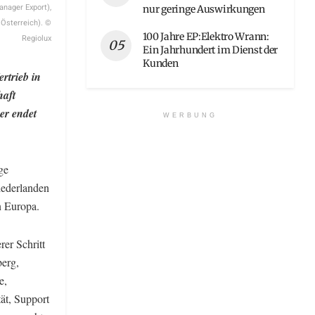
anager Export),
nur geringe Auswirkungen
 Österreich). ©
100 Jahre EP:Elektro Wrann:
Regiolux
Ein Jahrhundert im Dienst der
Kunden
rtrieb in
haft
er endet
WERBUNG
ge
ederlanden
in Europa.
rer Schritt
berg,
e,
ät, Support