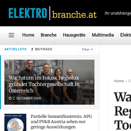
Ihr unabhängi
Home
Branche
Hausgeräte
Multimedia
Elekt
AKTUELLSTE
BEITRÄGE
Filter
Wachstum im Fokus: Regiolux
Home
E
gründet Tochtergesellschaft in
Österreich
Wa
2. DEZEMBER 2024
Re
Partielle Sonnenfinsternis: APG
To
und PV&B Austria sehen nur
geringe Auswirkungen