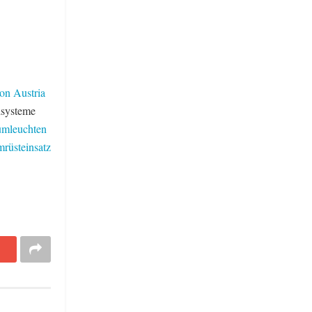
on Austria
dsysteme
umleuchten
rüsteinsatz