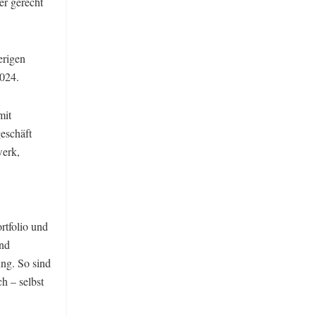
er gerecht
erigen
2024.
mit
eschäft
werk,
rtfolio und
und
ung. So sind
h – selbst