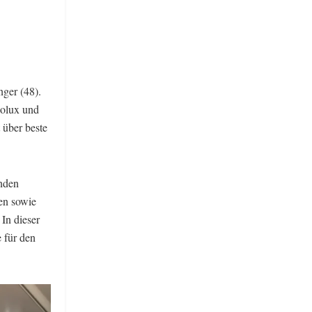
ger (48).
iolux und
 über beste
enden
en sowie
In dieser
 für den