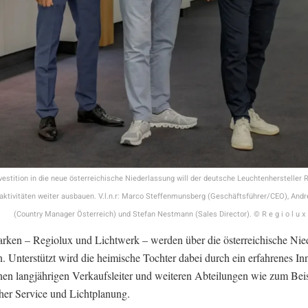
vestition in die neue österreichische Niederlassung will der deutsche Leuchtenhersteller 
ktivitäten weiter ausbauen. V.l.n.r: Marco Steffenmunsberg (Geschäftsführer/CEO), And
(Country Manager Österreich) und Stefan Nestmann (Sales Director). © R e g i o l u x
rken – Regiolux und Lichtwerk – werden über die österreichische Nie
n. Unterstützt wird die heimische Tochter dabei durch ein erfahrenes In
nen langjährigen Verkaufsleiter und weiteren Abteilungen wie zum Beis
her Service und Lichtplanung.