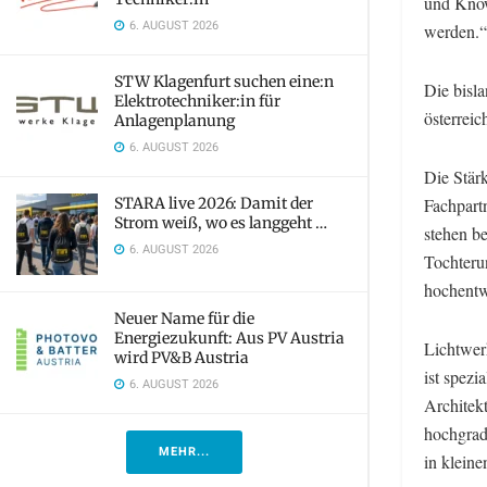
und Know
6. AUGUST 2026
werden.“
STW Klagenfurt suchen eine:n
Die bisl
Elektrotechniker:in für
österrei
Anlagenplanung
6. AUGUST 2026
Die Stär
STARA live 2026: Damit der
Fachpart
Strom weiß, wo es langgeht …
stehen b
6. AUGUST 2026
Tochteru
hochentwi
Neuer Name für die
Energiezukunft: Aus PV Austria
Lichtwer
wird PV&B Austria
ist spezi
6. AUGUST 2026
Architekt
hochgrad
MEHR...
in kleine