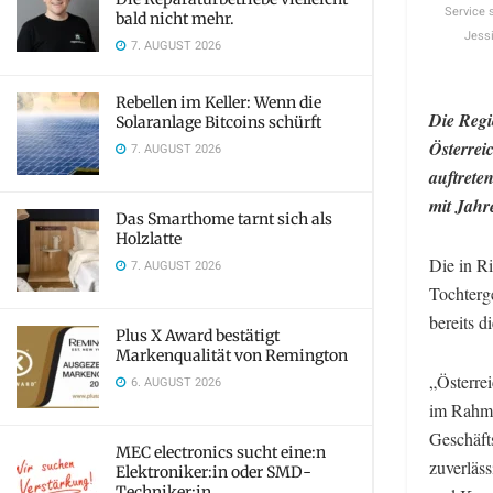
Service 
bald nicht mehr.
Jessi
7. AUGUST 2026
Rebellen im Keller: Wenn die
Die Regi
Solaranlage Bitcoins schürft
Österrei
7. AUGUST 2026
auftrete
mit Jahr
Das Smarthome tarnt sich als
Holzlatte
Die in R
7. AUGUST 2026
Tochterg
bereits d
Plus X Award bestätigt
Markenqualität von Remington
„Österrei
6. AUGUST 2026
im Rahme
Geschäft
MEC electronics sucht eine:n
zuverläs
Elektroniker:in oder SMD-
Techniker:in