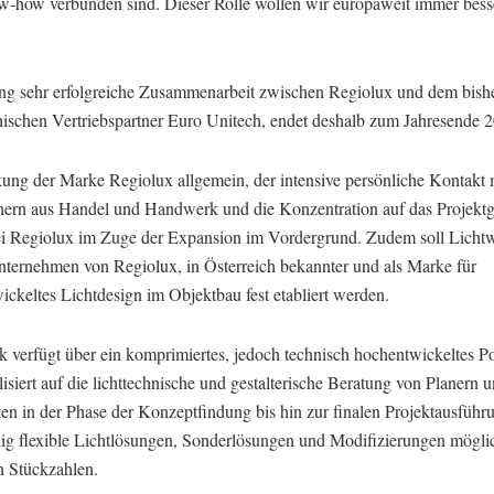
-how verbunden sind. Dieser Rolle wollen wir europaweit immer bess
ang sehr erfolgreiche Zusammenarbeit zwischen Regiolux und dem bish
chischen Vertriebspartner Euro Unitech, endet deshalb zum Jahresende 
kung der Marke Regiolux allgemein, der intensive persönliche Kontakt 
nern aus Handel und Handwerk und die Konzentration auf das Projektg
ei Regiolux im Zuge der Expansion im Vordergrund. Zudem soll Licht
nternehmen von Regiolux, in Österreich bekannter und als Marke für
ckeltes Lichtdesign im Objektbau fest etabliert werden.
k verfügt über ein komprimiertes, jedoch technisch hochentwickeltes Po
alisiert auf die lichttechnische und gestalterische Beratung von Planern 
en in der Phase der Konzeptfindung bis hin zur finalen Projektausführ
ig flexible Lichtlösungen, Sonderlösungen und Modifizierungen möglic
n Stückzahlen.