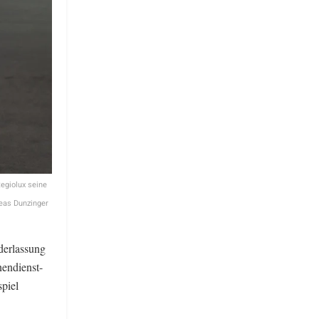
Regiolux seine
reas Dunzinger
derlassung
nendienst-
piel