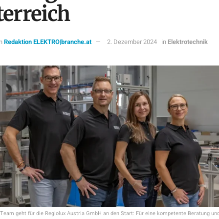
terreich
n
Redaktion ELEKTRO|branche.at
2. Dezember 2024
in
Elektrotechnik
 Team geht für die Regiolux Austria GmbH an den Start: Für eine kompetente Beratung u