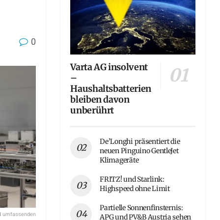
0
Varta AG insolvent
–
Haushaltsbatterien
bleiben davon
unberührt
De’Longhi präsentiert die
neuen Pinguino GentleJet
Klimageräte
FRITZ! und Starlink:
Highspeed ohne Limit
Partielle Sonnenfinsternis:
nd umfassenden
APG und PV&B Austria sehen