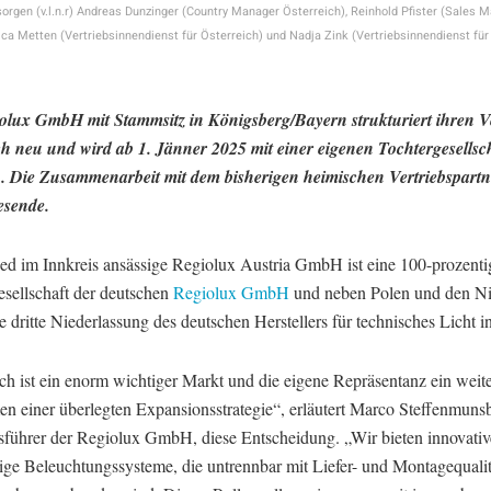
sorgen (v.l.n.r) Andreas Dunzinger (Country Manager Österreich), Reinhold Pfister (Sales M
ca Metten (Vertriebsinnendienst für Österreich) und Nadja Zink (Vertriebsinnendienst für
olux GmbH mit Stammsitz in Königsberg/Bayern strukturiert ihren Ve
ch neu und wird ab 1. Jänner 2025 mit einer eigenen Tochtergesellsc
n. Die Zusammenarbeit mit dem bisherigen heimischen Vertriebspartn
esende.
ied im Innkreis ansässige Regiolux Austria GmbH ist eine 100-prozenti
esellschaft der deutschen
Regiolux GmbH
und neben Polen und den Ni
ie dritte Niederlassung des deutschen Herstellers für technisches Licht 
ch ist ein enorm wichtiger Markt und die eigene Repräsentanz ein weite
n einer überlegten Expansionsstrategie“, erläutert Marco Steffenmuns
sführer der Regiolux GmbH, diese Entscheidung. „Wir bieten innovativ
sige Beleuchtungssysteme, die untrennbar mit Liefer- und Montagequalit