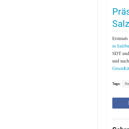
Präs
Sal
Erstmals
in Salzb
SDT und 
und nach
GreenKi
Tags:
Re