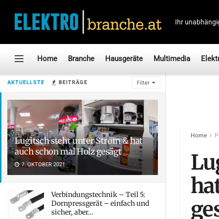
Ihr unabhängi
Home
Branche
Hausgeräte
Multimedia
Elekt
AKTUELLSTE
BEITRÄGE
Filter
Home
P
Lugitsch steht unter Strom & hat
auch schon mal Holz gesägt
Lu
7. OKTOBER 2021
ha
Verbindungstechnik – Teil 5:
ge
Dornpressgerät – einfach und
sicher, aber…