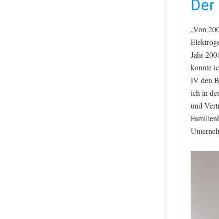
Der 
„Von 200
Elektroge
Jahr 200
konnte i
IV den B
ich in de
und Vert
Familienb
Unternehm