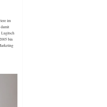
riere im
 damit
n Lugitsch
2005 bin
Marketing
.