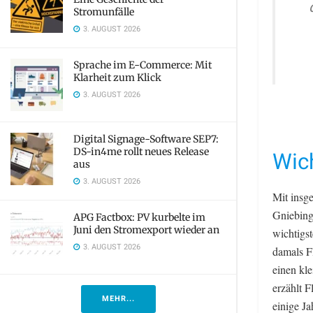
Stromunfälle
3. AUGUST 2026
Sprache im E-Commerce: Mit
Klarheit zum Klick
3. AUGUST 2026
Digital Signage-Software SEP7:
DS-in4me rollt neues Release
Wich
aus
3. AUGUST 2026
Mit insge
Gniebing
APG Factbox: PV kurbelte im
Juni den Stromexport wieder an
wichtigs
3. AUGUST 2026
damals F
einen kl
erzählt 
MEHR...
einige J