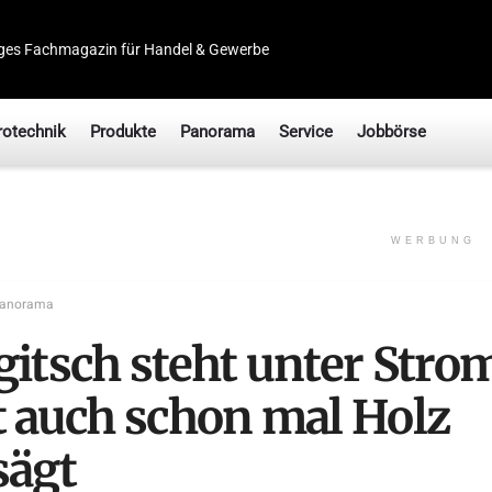
ges Fachmagazin für Handel & Gewerbe
rotechnik
Produkte
Panorama
Service
Jobbörse
WERBUNG
anorama
gitsch steht unter Stro
t auch schon mal Holz
sägt