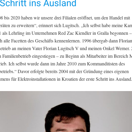
Schritt ins Ausland
8 bis 2020 haben wir unsere drei Filialen eröffnet, um den Handel mit
räten zu erweitern“, erinnert sich Lugitsch. „Ich selbst habe meine Kar
1 als Lehrling im Unternehmen Red Zac Kiendler in Gralla begonnen –
ch alle Facetten des Geschäfts kennenlernen. 1996 übergab dann Floria
etrieb an meinen Vater Florian Lugitsch V und meinen Onkel Werner. 
n Familienbetrieb eingestiegen – zu Beginn als Mitarbeiter im Bereich 
rieb. Ich selbst wurde dann im Jahre 2010 zum Kommanditisten des
etriebs.“ Davor erfolgte bereits 2004 mit der Gründung eines eigenen
ens für Elektroinstallationen in Kroatien der erste Schritt ins Ausland