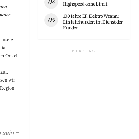
Highspeed ohne Limit
inen
onaler
100 Jahre EP:Elektro Wrann:
Ein Jahrhundert im Dienst der
Kunden
 unsere
rian
WERBUNG
nem Onkel
kauf,
tzen wir
 Region
 sein –