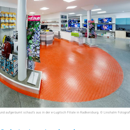
und aufgeräumt schaut’s aus in der e-Lugitsch Filiale in Radkersburg. © Linshalm Fotograf