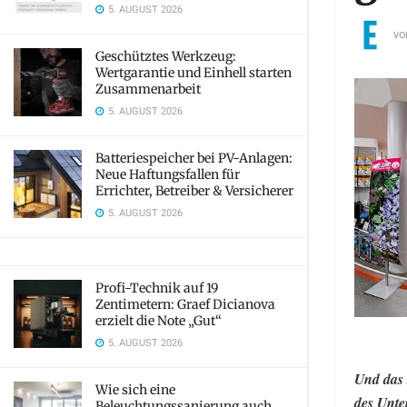
5. AUGUST 2026
vo
Geschütztes Werkzeug:
Wertgarantie und Einhell starten
Zusammenarbeit
5. AUGUST 2026
Batteriespeicher bei PV-Anlagen:
Neue Haftungsfallen für
Errichter, Betreiber & Versicherer
5. AUGUST 2026
Profi-Technik auf 19
Zentimetern: Graef Dicianova
erzielt die Note „Gut“
5. AUGUST 2026
Und das 
Wie sich eine
des Unte
Beleuchtungssanierung auch