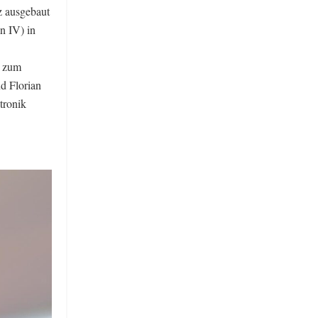
z ausgebaut
an IV) in
g zum
d Florian
tronik