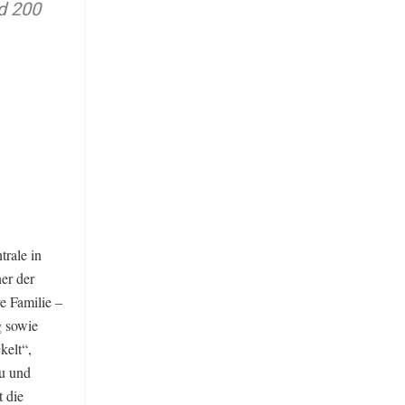
d 200
trale in
er der
e Familie –
g sowie
kelt“,
zu und
t die