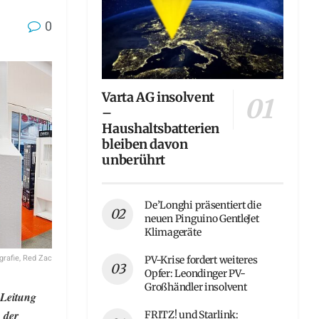
0
Varta AG insolvent
–
Haushaltsbatterien
bleiben davon
unberührt
De’Longhi präsentiert die
neuen Pinguino GentleJet
Klimageräte
grafie, Red Zac
PV-Krise fordert weiteres
Opfer: Leondinger PV-
Großhändler insolvent
 Leitung
 der
FRITZ! und Starlink: