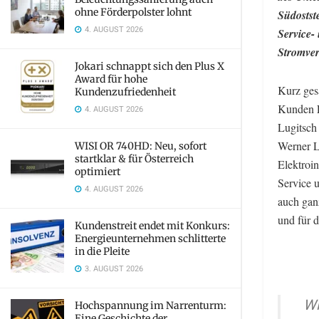
ohne Förderpolster lohnt
Südostst
4. AUGUST 2026
Service-
Stromver
Jokari schnappt sich den Plus X
Award für hohe
Kurz gesa
Kundenzufriedenheit
Kunden L
4. AUGUST 2026
Lugitsch 
Werner L
WISI OR 740HD: Neu, sofort
startklar & für Österreich
Elektroin
optimiert
Service 
4. AUGUST 2026
auch gan
und für d
Kundenstreit endet mit Konkurs:
Energieunternehmen schlitterte
in die Pleite
3. AUGUST 2026
Wi
Hochspannung im Narrenturm:
Eine Geschichte der