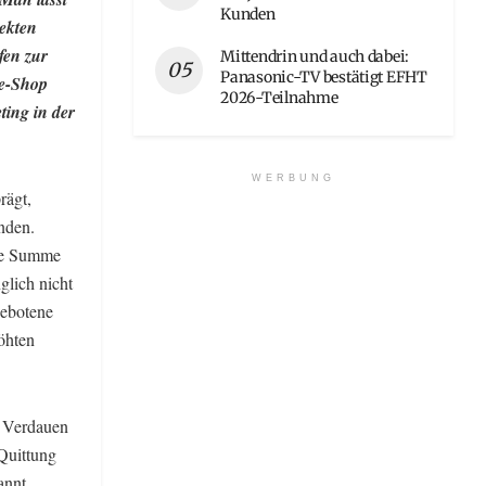
Kunden
ekten
fen zur
Mittendrin und auch dabei:
Panasonic-TV bestätigt EFHT
ne-Shop
2026-Teilnahme
ing in der
WERBUNG
rägt,
nden.
die Summe
glich nicht
gebotene
öhten
d Verdauen
 Quittung
annt