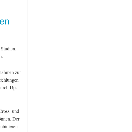
gen
 Studien.
n.
ßnahmen zur
pfehlungen
durch Up-
Cross- und
önnen. Der
ombinieren