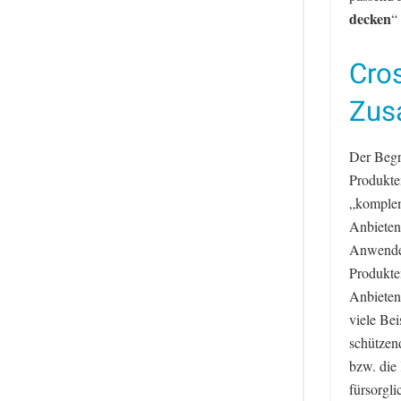
decken
“
Cros
Zus
Der Begr
Produkte
„komplem
Anbieten
Anwenden
Produkte
Anbieten
viele Be
schützen
bzw. die
fürsorgli