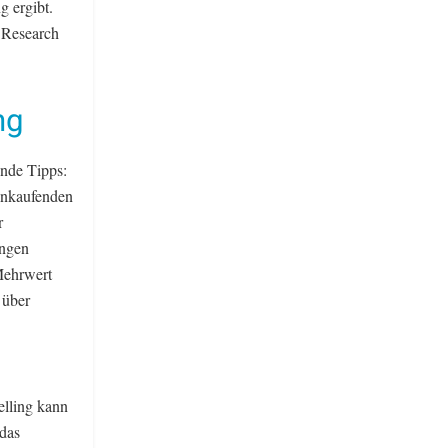
g ergibt.
 Research
ng
ende Tipps:
Einkaufenden
r
ungen
Mehrwert
 über
lling kann
 das