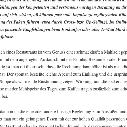
ehlungen der kompetenten und vertrauenswürdigen Beratung im dir
 auf sich wirken, oft können passende Impulse zu ergänzenden Käu
ng des Pakets führen
(etwa durch Cross- bzw. Up-Selling)
. Im Onli
ren passende Empfehlungen beim Einkaufen oder über E-Mail Market
fphase.
ch eines Restaurants ist vom Genuss einer schmackhaften Mahlzeit gep
n mit dem angeregten Austausch mit der Familie, Bekannten oder Freu
itig ist man oft überrascht, dass die Rechnung dann höher ist als man 
hat. Der spontan bestellte leichte Aperitif zum Einklang und die ursprün
 Suppe als wärmende Einstimmung zeigen Wirkung, und die locker an
se mit der Mehlspeise des Tages zum Kaffee tragen zusätzlich zum erh
bei.
dann noch die eine oder andere flüssige Begleitung zum Anstoßen un
ckt man auf ein gelungenes Essen mit der zur hohen Qualität passenden
er Gastwirt oder das Personal lächelt freundlich, das ergänzende entsp