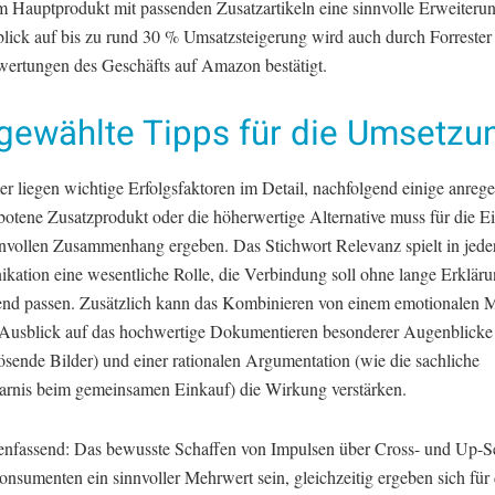
m Hauptprodukt mit passenden Zusatzartikeln eine sinnvolle Erweiterun
lick auf bis zu rund 30 % Umsatzsteigerung wird auch durch Forrester
ertungen des Geschäfts auf Amazon bestätigt.
gewählte Tipps für die Umsetzu
r liegen wichtige Erfolgsfaktoren im Detail, nachfolgend einige anreg
botene Zusatzprodukt oder die höherwertige Alternative muss für die 
nnvollen Zusammenhang ergeben. Das Stichwort Relevanz spielt in jede
ation eine wesentliche Rolle, die Verbindung soll ohne lange Erklär
end passen. Zusätzlich kann das Kombinieren von einem emotionalen 
 Ausblick auf das hochwertige Dokumentieren besonderer Augenblicke
ösende Bilder) und einer rationalen Argumentation (wie die sachliche
parnis beim gemeinsamen Einkauf) die Wirkung verstärken.
fassend: Das bewusste Schaffen von Impulsen über Cross- und Up-Se
onsumenten ein sinnvoller Mehrwert sein, gleichzeitig ergeben sich für