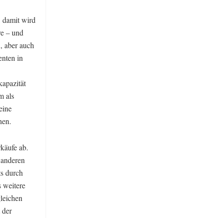
, damit wird
re – und
, aber auch
enten in
apazität
m als
eine
hen.
rkäufe ab.
 anderen
ts durch
s weitere
leichen
 der