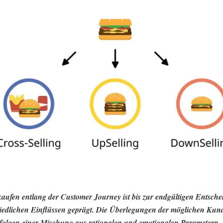
aufen entlang der Customer Journey ist bis zur endgültigen Entsch
iedlichen Einflüssen geprägt. Die Überlegungen der möglichen Ku
olgen einer Mischung aus rationalen und emotionalen Parametern. 