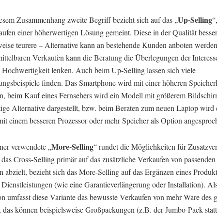
Up-Selling
iesem Zusammenhang zweite Begriff bezieht sich auf das „
“
aufen einer höherwertigen Lösung gemeint. Diese in der Qualität besse
weise teurere – Alternative kann an bestehende Kunden anboten werden
ittelbaren Verkaufen kann die Beratung die Überlegungen der Interess
 Hochwertigkeit lenken. Auch beim Up-Selling lassen sich viele
gsbeispiele finden. Das Smartphone wird mit einer höheren Speicherk
n, beim Kauf eines Fernsehers wird ein Modell mit größerem Bildschir
ige Alternative dargestellt, bzw. beim Beraten zum neuen Laptop wird 
mit einem besseren Prozessor oder mehr Speicher als Option angesproc
More-Selling
ener verwendete „
“ rundet die Möglichkeiten für Zusatzve
das Cross-Selling primär auf das zusätzliche Verkaufen von passenden
 abzielt, bezieht sich das More-Selling auf das Ergänzen eines Produk
Dienstleistungen (wie eine Garantieverlängerung oder Installation). Al
n umfasst diese Variante das bewusste Verkaufen von mehr Ware des g
, das können beispielsweise Großpackungen (z.B. der Jumbo-Pack statt