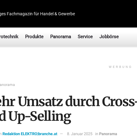
ges Fachmagazin für Handel & Gewerbe
rotechnik
Produkte
Panorama
Service
Jobbörse
WERBUNG
anorama
hr Umsatz durch Cross
d Up-Selling
n
Redaktion ELEKTRO|branche.at
8. Januar 2025
in
Panorama