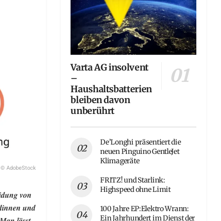
Varta AG insolvent
–
Haushaltsbatterien
bleiben davon
unberührt
De’Longhi präsentiert die
neuen Pinguino GentleJet
Klimageräte
© AdobeStock
FRITZ! und Starlink:
Highspeed ohne Limit
eidung von
ndinnen und
100 Jahre EP:Elektro Wrann:
Ein Jahrhundert im Dienst der
Man lässt