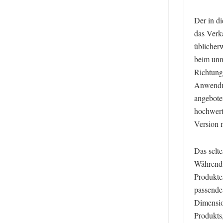
Der in d
das Verk
üblicher
beim unm
Richtung
Anwendun
angebote
hochwert
Version 
Das selt
Während 
Produkten
passende 
Dimensio
Produkts