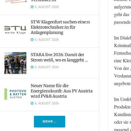
aufgerun
6. AUGUST 2026
geht das
passende
STW Klagenfurt suchen eine:n
Elektrotechniker:in für
Anlagenplanung
Im Diale
6. AUGUST 2026
Kriminal
Fernsehs
STARA live 2026: Damit der
Strom weiß, wo es langgeht …
eine Kle
6. AUGUST 2026
Von der 
Verdauun
angebote
Neuer Name für die
Energiezukunft: Aus PV Austria
wird PV&B Austria
Im Umfel
6. AUGUST 2026
Produkte
Kundinne
oder sie
MEHR...
passend 