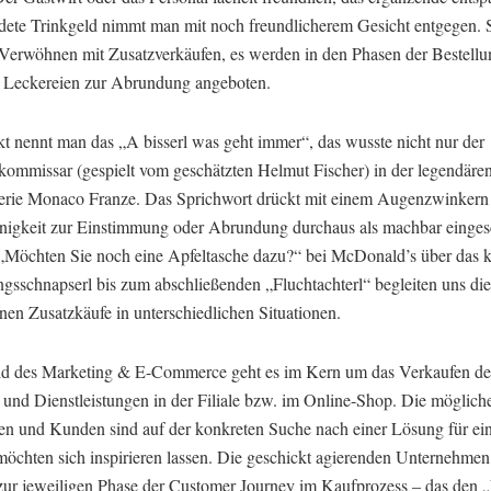
dete Trinkgeld nimmt man mit noch freundlicherem Gesicht entgegen. 
 Verwöhnen mit Zusatzverkäufen, es werden in den Phasen der Bestellu
 Leckereien zur Abrundung angeboten.
kt nennt man das „A bisserl was geht immer“, das wusste nicht nur der
kommissar (gespielt vom geschätzten Helmut Fischer) in der legendäre
erie Monaco Franze. Das Sprichwort drückt mit einem Augenzwinkern 
inigkeit zur Einstimmung oder Abrundung durchaus als machbar eingesc
„Möchten Sie noch eine Apfeltasche dazu?“ bei McDonald’s über das k
gsschnapserl bis zum abschließenden „Fluchtachterl“ begleiten uns die
nen Zusatzkäufe in unterschiedlichen Situationen.
d des Marketing & E-Commerce geht es im Kern um das Verkaufen de
 und Dienstleistungen in der Filiale bzw. im Online-Shop. Die möglich
n und Kunden sind auf der konkreten Suche nach einer Lösung für ei
 möchten sich inspirieren lassen. Die geschickt agierenden Unternehme
zur jeweiligen Phase der Customer Journey im Kaufprozess – das den „