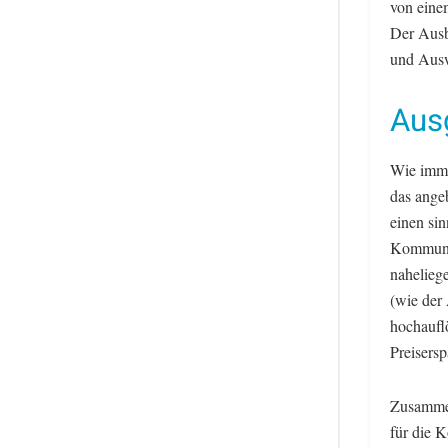
von eine
Der Ausb
und Ausw
Aus
Wie imme
das ange
einen si
Kommunik
nahelieg
(wie der
hochaufl
Preisers
Zusammen
für die K