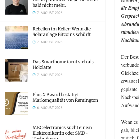
bald nicht mehr.
die Empf
7. AUGUST 2026
Gespräch
Abrundu
Rebellen im Keller: Wenn die
stimulie
Solaranlage Bitcoins schürft
Nachkau
7. AUGUST 2026
Der Besu
Das Smarthome tarnt sich als
verbunde
Holzlatte
Gleichze
7. AUGUST 2026
erwartet 
geplante
Plus X Award bestätigt
Nachspei
Markenqualität von Remington
Aufwand 
6. AUGUST 2026
Wenn es 
MEC electronics sucht eine:n
gab, bli
Elektroniker:in oder SMD-
zurück. D
Techniker:in