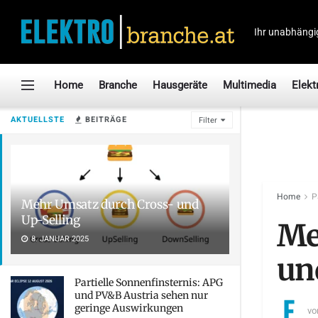
Ihr unabhängi
Home
Branche
Hausgeräte
Multimedia
Elekt
AKTUELLSTE
BEITRÄGE
Filter
Home
P
Mehr Umsatz durch Cross- und
Up-Selling
Me
8. JANUAR 2025
un
Partielle Sonnenfinsternis: APG
und PV&B Austria sehen nur
geringe Auswirkungen
vo