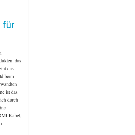
 für
n
dukten, das
int das
ld beim
erwandten
e ist das
sich durch
ine
HDMI-Kabel,
m