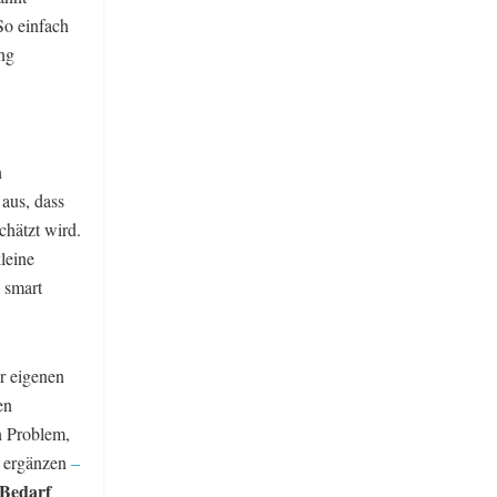
So einfach
ng
n
aus, dass
hätzt wird.
leine
 smart
r eigenen
en
n Problem,
n ergänzen
–
Bedarf