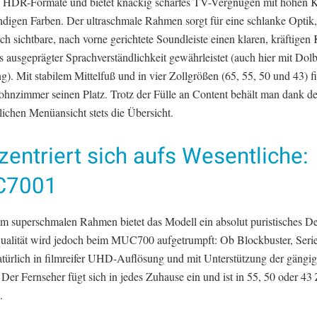
 HDR-Formate und bietet knackig scharfes TV-Vergnügen mit hohen K
ndigen Farben. Der ultraschmale Rahmen sorgt für eine schlanke Optik
ich sichtbare, nach vorne gerichtete Soundleiste einen klaren, kräftigen
s ausgeprägter Sprachverständlichkeit gewährleistet (auch hier mit Do
g). Mit stabilem Mittelfuß und in vier Zollgrößen (65, 55, 50 und 43) fi
hnzimmer seinen Platz. Trotz der Fülle an Content behält man dank de
lichen Menüansicht stets die Übersicht.
entriert sich aufs Wesentliche:
C7001
em superschmalen Rahmen bietet das Modell ein absolut puristisches De
qualität wird jedoch beim MUC700 aufgetrumpft: Ob Blockbuster, Seri
atürlich in filmreifer UHD-Auflösung und mit Unterstützung der gäng
Der Fernseher fügt sich in jedes Zuhause ein und ist in 55, 50 oder 43 
.