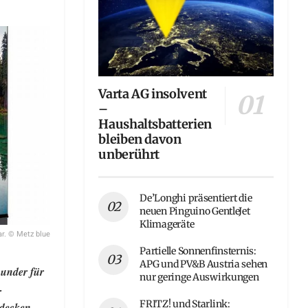
Varta AG insolvent
–
Haushaltsbatterien
bleiben davon
unberührt
De’Longhi präsentiert die
neuen Pinguino GentleJet
Klimageräte
ar. © Metz blue
Partielle Sonnenfinsternis:
APG und PV&B Austria sehen
ounder für
nur geringe Auswirkungen
-
FRITZ! und Starlink:
bdecken.