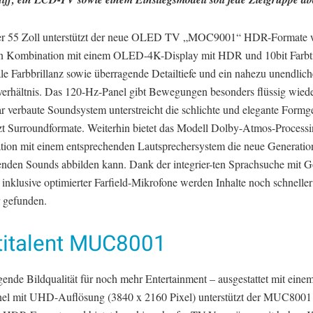
er 55 Zoll unterstützt der neue OLED TV „MOC9001“ HDR-Formate 
In Kombination mit einem OLED-4K-Display mit HDR und 10bit Farbtie
le Farbbrillanz sowie überragende Detailtiefe und ein nahezu unendlich
verhältnis. Das 120-Hz-Panel gibt Bewegungen besonders flüssig wied
ar verbaute Soundsystem unterstreicht die schlichte und elegante Form
tzt Surroundformate. Weiterhin bietet das Modell Dolby-Atmos-Processi
ion mit einem entsprechenden Lautsprechersystem die neue Generatio
enden Sounds abbilden kann. Dank der integrier-ten Sprachsuche mit 
 inklusive optimierter Farfield-Mikrofone werden Inhalte noch schnelle
r gefunden.
titalent MUC8001
ende Bildqualität für noch mehr Entertainment – ausgestattet mit einem
l mit UHD-Auflösung (3840 x 2160 Pixel) unterstützt der MUC8001 