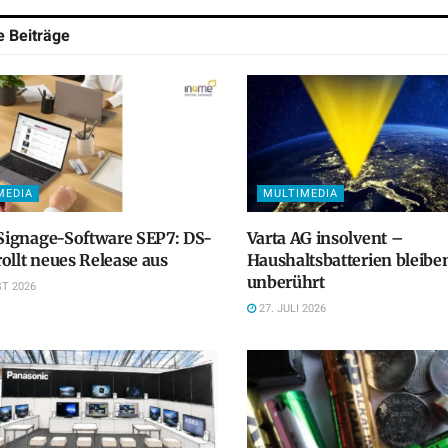
he
Beiträge
MEDIA
MULTIMEDIA
 Signage-Software SEP7: DS-
Varta AG insolvent –
ollt neues Release aus
Haushaltsbatterien bleibe
unberührt
T 2026
27. JULI 2026