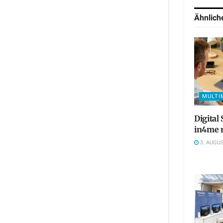
Ähnlic
MULTI
Digital
in4me r
3. AUGUS