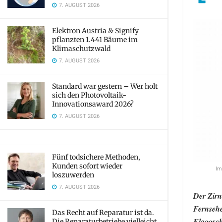
7. AUGUST 2026
Elektron Austria & Signify
pflanzten 1.441 Bäume im
Klimaschutzwald
7. AUGUST 2026
Standard war gestern – Wer holt
sich den Photovoltaik-
Innovationsaward 2026?
7. AUGUST 2026
Fünf todsichere Methoden,
Kunden sofort wieder
Im
loszuwerden
7. AUGUST 2026
Der Zirn
Fernsehe
Das Recht auf Reparatur ist da.
Flaggsch
Die Reparaturbetriebe vielleicht