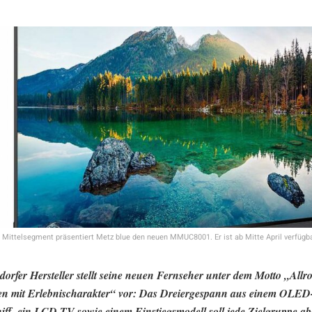
 Mittelsegment präsentiert Metz blue den neuen MMUC8001. Er ist ab Mitte April verfügb
dorfer Hersteller stellt seine neuen Fernseher unter dem Motto „Allr
n mit Erlebnischarakter“ vor: Das Dreiergespann aus einem OLED
iff, ein LCD-TV sowie einem Einstiegsmodell soll jede Zielgruppe a