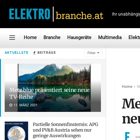
Ihr unabhängi
Home
Branche
Hausgeräte
Multimedia
Elekt
AKTUELLSTE
BEITRÄGE
Filter
Home
M
Metz blue präsentiert seine neue
TV-Reihe
Me
11. MÄRZ 2021
ne
Partielle Sonnenfinsternis: APG
und PV&B Austria sehen nur
geringe Auswirkungen
vo