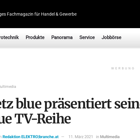
ges Fachmagazin für Handel & Gewerbe
rotechnik
Produkte
Panorama
Service
Jobbörse
WERBUNG
ultimedia
tz blue präsentiert sei
ue TV-Reihe
n
Redaktion ELEKTRO|branche.at
11. März 2021
in
Multimedia