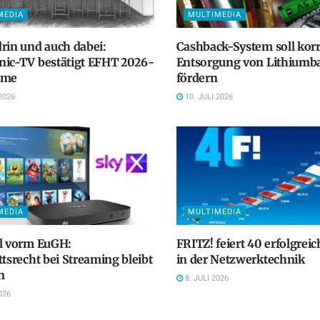
MEDIA
MULTIMEDIA
rin und auch dabei:
Cashback-System soll kor
nic-TV bestätigt EFHT 2026-
Entsorgung von Lithiumba
hme
fördern
2026
10. JULI 2026
MEDIA
MULTIMEDIA
ll vorm EuGH:
FRITZ! feiert 40 erfolgreic
ttsrecht bei Streaming bleibt
in der Netzwerktechnik
n
8. JULI 2026
026