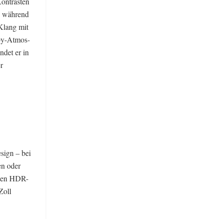
ontrasten
, während
 Klang mit
lby-Atmos-
ndet er in
r
sign – bei
en oder
igen HDR-
Zoll