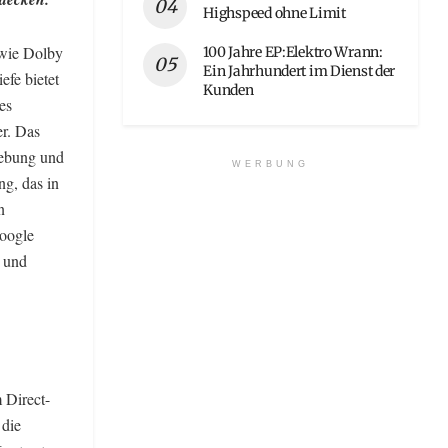
Highspeed ohne Limit
wie Dolby
100 Jahre EP:Elektro Wrann:
Ein Jahrhundert im Dienst der
fe bietet
Kunden
es
er. Das
gebung und
WERBUNG
ng, das in
n
Google
r und
 Direct-
die