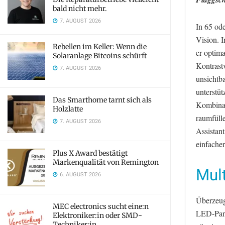
bald nicht mehr.
7. AUGUST 2026
In 65 od
Vision. 
Rebellen im Keller: Wenn die
er optima
Solaranlage Bitcoins schürft
Kontrast
7. AUGUST 2026
unsichtb
unterstü
Das Smarthome tarnt sich als
Kombinat
Holzlatte
raumfüll
7. AUGUST 2026
Assistant
einfache
Plus X Award bestätigt
Markenqualität von Remington
Mul
6. AUGUST 2026
Überzeug
MEC electronics sucht eine:n
LED-Pane
Elektroniker:in oder SMD-
Techniker:in