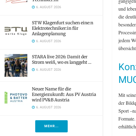
gängigen
6. AUGUST 2026
und lebe
die deutl
STW Klagenfurt suchen eine:n
besonder
Elektrotechniker:in für
Processin
Anlagenplanung
jedem Wo
6. AUGUST 2026
übersicht
STARA live 2026: Damit der
Strom weiß, wo es langgeht …
Konz
6. AUGUST 2026
MU
Neuer Name für die
Mit sein
Energiezukunft: Aus PV Austria
wird PV&B Austria
der Bild
6. AUGUST 2026
Sport –n
Formate. 
erhältlich
MEHR...