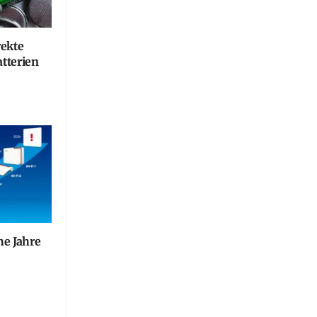
rekte
tterien
he Jahre