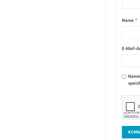
Name
*
E-Mail-A
Name,
speic