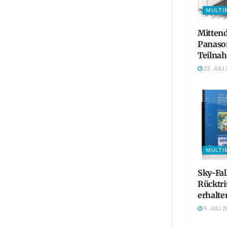
MULTI
Mittend
Panaso
Teilna
23. JULI 
MULTI
Sky-Fa
Rücktri
erhalte
9. JULI 2