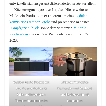
entwickelte sich insgesamt differenzierter, setzte vor allem
im Küchensegment positive Impulse: Hier erweiterte
Miele sein Portfolio unter anderem um eine
modular
konzipierte Outdoor-Küche
und präsentierte mit einer
Dampfgarschublade
sowie dem vernetzten
M Sense
Kochsystem
zwei weitere Weltneuheiten auf der IFA
2025.
Outdoor Küche Dreams mit
M Sense: Vernetztes
Fire Pro und Fire Pro IQ
Kochsystem mit Kochfeld
Grills und integrierten
und Kochgeschirr mit
Temperatursensoren im
integrierten