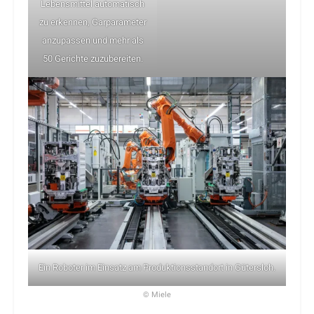
Lebensmittel automatisch
zu erkennen, Garparameter
anzupassen und mehr als
50 Gerichte zuzubereiten.
Ein Roboter im Einsatz am Produktionsstandort in Gütersloh.
© Miele