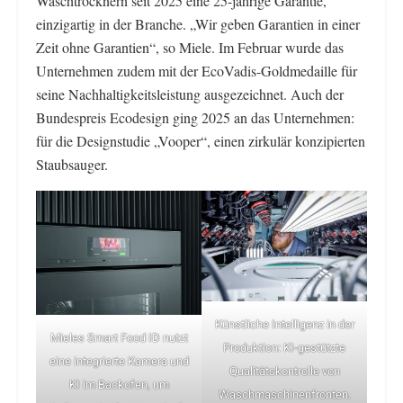
Waschtrocknern seit 2025 eine 25-jährige Garantie,
einzigartig in der Branche. „Wir geben Garantien in einer
Zeit ohne Garantien“, so Miele. Im Februar wurde das
Unternehmen zudem mit der EcoVadis-Goldmedaille für
seine Nachhaltigkeitsleistung ausgezeichnet. Auch der
Bundespreis Ecodesign ging 2025 an das Unternehmen:
für die Designstudie „Vooper“, einen zirkulär konzipierten
Staubsauger.
Künstliche Intelligenz in der
Mieles Smart Food ID nutzt
Produktion: KI-gestützte
eine integrierte Kamera und
Qualitätskontrolle von
KI im Backofen, um
Waschmaschinenfronten.