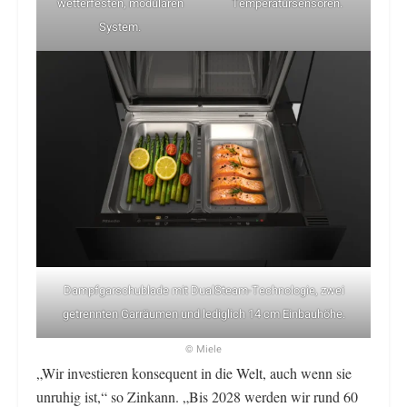
wetterfesten, modularen
Temperatursensoren.
System.
Dampfgarschublade mit DualSteam-Technologie, zwei
getrennten Garräumen und lediglich 14 cm Einbauhöhe.
© Miele
„Wir investieren konsequent in die Welt, auch wenn sie
unruhig ist,“ so Zinkann. „Bis 2028 werden wir rund 60