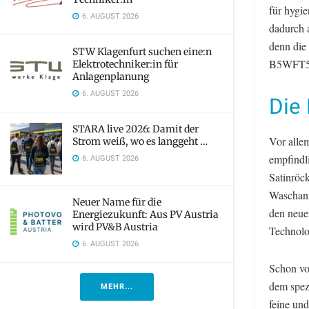
für hygie
6. AUGUST 2026
dadurch 
denn die
STW Klagenfurt suchen eine:n
B5WFT594
Elektrotechniker:in für
Anlagenplanung
6. AUGUST 2026
Die
STARA live 2026: Damit der
Vor alle
Strom weiß, wo es langgeht …
empfindl
6. AUGUST 2026
Satinröc
Waschanw
Neuer Name für die
den neue
Energiezukunft: Aus PV Austria
wird PV&B Austria
Technolog
6. AUGUST 2026
Schon vo
dem spezi
MEHR...
feine un