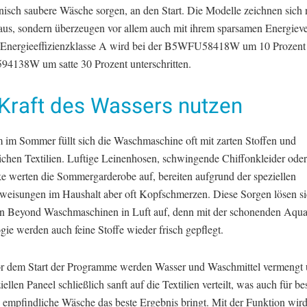
nisch saubere Wäsche sorgen, an den Start. Die Modelle zeichnen sich 
aus, sondern überzeugen vor allem auch mit ihrem sparsamen Energiev
 Energieeffizienzklasse A wird bei der B5WFU58418W um 10 Prozent 
138W um satte 30 Prozent unterschritten.
 Kraft des Wassers nutzen
m im Sommer füllt sich die Waschmaschine oft mit zarten Stoffen und
ichen Textilien. Luftige Leinenhosen, schwingende Chiffonkleider ode
ke werten die Sommergarderobe auf, bereiten aufgrund der speziellen
eisungen im Haushalt aber oft Kopfschmerzen. Diese Sorgen lösen s
n Beyond Waschmaschinen in Luft auf, denn mit der schonenden Aqu
ie werden auch feine Stoffe wieder frisch gepflegt.
r dem Start der Programme werden Wasser und Waschmittel vermengt 
ellen Paneel schließlich sanft auf die Textilien verteilt, was auch für b
d empfindliche Wäsche das beste Ergebnis bringt. Mit der Funktion wi