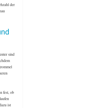
ehzahl der
nau
und
enter sind
achdem
htrommel
neren
n fest, ob
laufen
azu ist