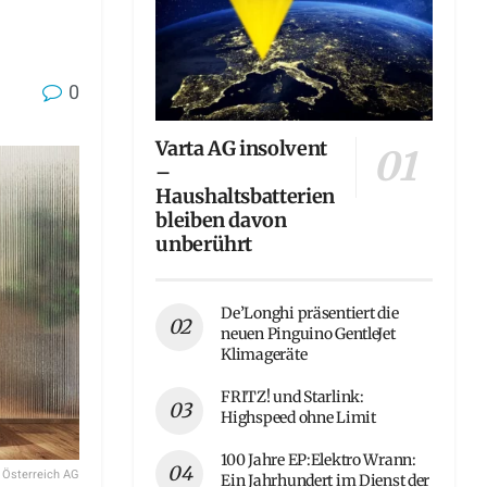
0
Varta AG insolvent
–
Haushaltsbatterien
bleiben davon
unberührt
De’Longhi präsentiert die
neuen Pinguino GentleJet
Klimageräte
FRITZ! und Starlink:
Highspeed ohne Limit
100 Jahre EP:Elektro Wrann:
 Österreich AG
Ein Jahrhundert im Dienst der