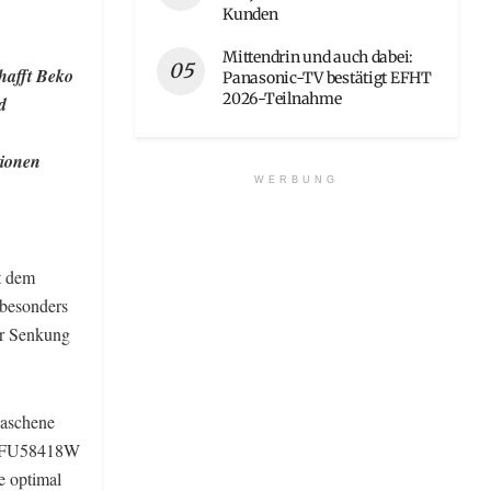
Kunden
Mittendrin und auch dabei:
afft Beko
Panasonic-TV bestätigt EFHT
2026-Teilnahme
d
tionen
WERBUNG
t dem
 besonders
er Senkung
waschene
5WFU58418W
e optimal