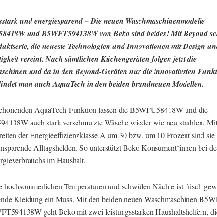
sstark und energiesparend – Die neuen Waschmaschinenmodelle
418W und B5WFT594138W von Beko sind beides! Mit Beyond sch
duktserie, die neueste Technologien und Innovationen mit Design un
igkeit vereint. Nach sämtlichen Küchengeräten folgen jetzt die
chinen und da in den Beyond-Geräten nur die innovativsten Funk
 findet man auch AquaTech in den beiden brandneuen Modellen.
 schonenden AquaTech-Funktion lassen die B5WFU58418W und die
138W auch stark verschmutzte Wäsche wieder wie neu strahlen. Mi
reiten der Energieeffizienzklasse A um 30 bzw. um 10 Prozent sind sie
ensparende Alltagshelden. So unterstützt Beko Konsument
innen bei d
*
ergieverbrauchs im Haushalt.
e hochsommerlichen Temperaturen und schwülen Nächte ist frisch ge
tende Kleidung ein Muss. Mit den beiden neuen Waschmaschinen B
T594138W geht Beko mit zwei leistungsstarken Haushaltshelfern, di