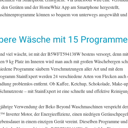
 den Geräten und der HomeWhiz App am Smartphone hergestellt,
chinenprogramme können so bequem von unterwegs ausgewählt und a
bere Wäsche mit 15 Programme
und viel wäscht, ist mit der B5WFT594138W bestens versorgt, denn mi
en 9 kg Platz im Inneren wird man auch mit großen Wäschebergen schne
hiedene Programme säubern Verschmutzungen aller Art und mit dem
rogramm StainExpert werden 24 verschiedene Arten von Flecken auch
dlung problemlos entfernt. Ob Kaffee, Ketchup, Schokolade, Make-up
Schmutzreste – mit StainExpert ist eine schnelle und effektive Reinigu
gjährige Verwendung der Beko Beyond Waschmaschinen verspricht der
™ Inverter Motor, der Energieeffizienz, einen niedrigen Geräuschpegel
ebensdauer in einem einzigen Gerät vereint. Dieselben Programme und