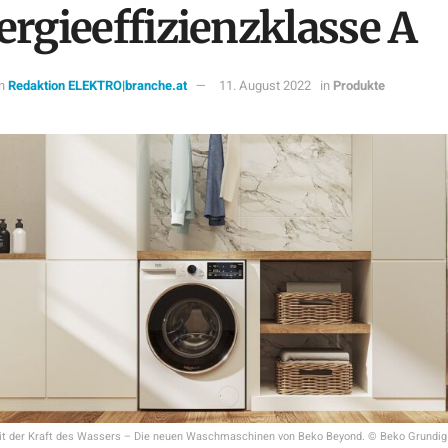
ergieeffizienzklasse A
n
Redaktion ELEKTRO|branche.at
11. August 2022
in
Produkte
it der Kraft des Wassers – Die neuen Waschmaschinen von Beko Beyond. © Beko Grundig