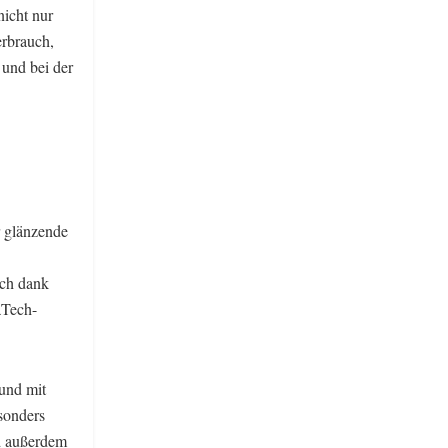
nicht nur
erbrauch,
und bei der
r glänzende
ich dank
aTech-
und mit
esonders
rd außerdem