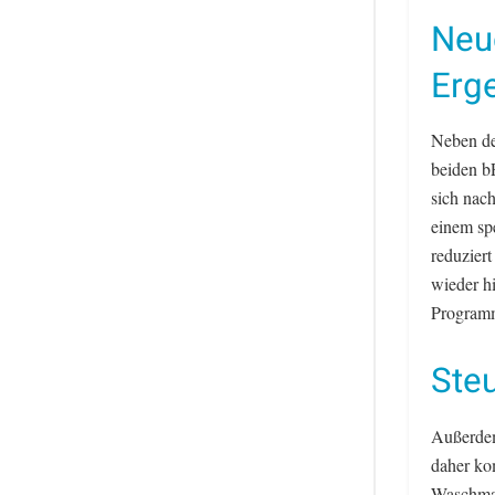
Neu
Erg
Neben de
beiden b
sich nac
einem sp
reduzier
wieder h
Programm
Ste
Außerde
daher ko
Waschmas