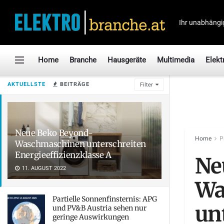
Ihr unabhängi
Home
Branche
Hausgeräte
Multimedia
Elekt
AKTUELLSTE
BEITRÄGE
Filter
Neue Beko Beyond-
Home
P
Waschmaschinen unterschreiten
Energieeffizienzklasse A
Ne
11. AUGUST 2022
Wa
Partielle Sonnenfinsternis: APG
un
und PV&B Austria sehen nur
geringe Auswirkungen