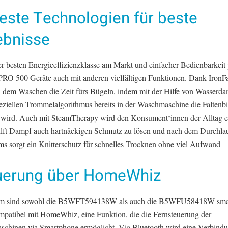
este Technologien für beste
ebnisse
r besten Energieeffizienzklasse am Markt und einfacher Bedienbarkeit
PRO 500 Geräte auch mit anderen vielfältigen Funktionen. Dank IronFa
h dem Waschen die Zeit fürs Bügeln, indem mit der Hilfe von Wasserd
eziellen Trommelalgorithmus bereits in der Waschmaschine die Faltenb
t wird. Auch mit SteamTherapy wird den Konsument
innen der Alltag er
*
ilft Dampf auch hartnäckigen Schmutz zu lösen und nach dem Durchla
s sorgt ein Knitterschutz für schnelles Trocknen ohne viel Aufwand
uerung über HomeWhiz
m sind sowohl die B5WFT594138W als auch die B5WFU58418W sma
mpatibel mit HomeWhiz, eine Funktion, die die Fernsteuerung der
chinen via Smartphone ermöglicht. Via Bluetooth wird eine Verbind