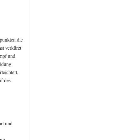
 punkten die
st verkürzt
ampf und
ildung
leichtert,
uf des
rt und
ung