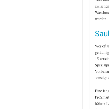
zwischen
Waschmas
werden.
Sau
Wer oft 
geräumig
15 versc
Spezialp
Vorbehan
sonstige 
Eine lan
ProSmart
höhere L