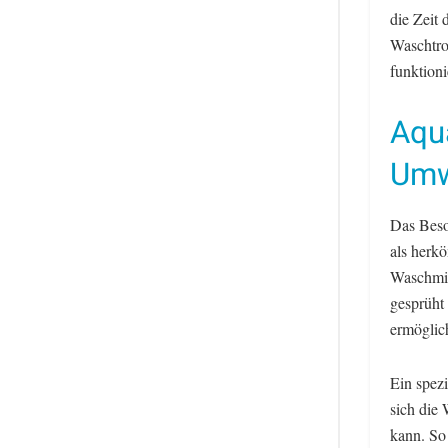
die Zeit
Waschtro
funktion
Aqu
Umw
Das Beso
als herk
Waschmit
gesprüht
ermöglic
Ein spezi
sich die
kann. So