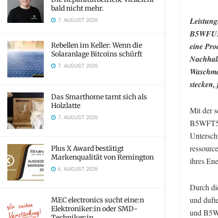
bald nicht mehr.
Leistung
7. AUGUST 2026
B5WFU58
Rebellen im Keller: Wenn die
eine Pro
Solaranlage Bitcoins schürft
Nachhalt
7. AUGUST 2026
Waschmas
stecken,
Das Smarthome tarnt sich als
Holzlatte
Mit der
7. AUGUST 2026
B5WFT594
Untersch
ressourc
Plus X Award bestätigt
Markenqualität von Remington
ihres En
6. AUGUST 2026
Durch di
und duf
MEC electronics sucht eine:n
Elektroniker:in oder SMD-
und B5WF
Techniker:in