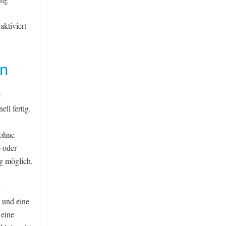
ktiviert
n
t
ll fertig.
 ohne
 oder
ng möglich.
 und eine
 eine