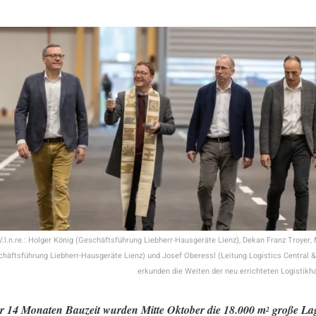
V.l.n.re.: Holger König (Geschäftsführung Liebherr-Hausgeräte Lienz), Dekan Franz Troyer,
chäftsführung Liebherr-Hausgeräte Lienz) und Josef Oberessl (Leitung Logistics Central 
erkunden die Weiten der neu errichteten Logistikha
 14 Monaten Bauzeit wurden Mitte Oktober die 18.000 m
große Lag
2