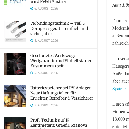
wird PV&B Austria
samt 1.0
6. AUGUST 2026
Damit sc
Verbindungstechnik – Teil 5:
Modernis
Dornpressgerät – einfach und
sicher, aber…
außerdem
5. AUGUST 2026
zahlreic
Geschütztes Werkzeug:
Um versa
Wertgarantie und Einhell starten
Hausgerä
Zusammenarbeit
Außenlag
5. AUGUST 2026
aber auc
Batteriespeicher bei PV-Anlagen:
Spatenst
Neue Haftungsfallen für
Errichter, Betreiber & Versicherer
Durch eff
5. AUGUST 2026
Firmen w
18.000 
Profi-Technik auf 19
Zentimetern: Graef Dicianova
errichtet.