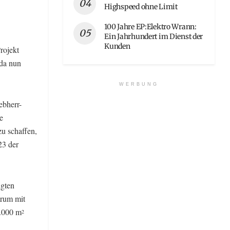
Highspeed ohne Limit
100 Jahre EP:Elektro Wrann:
Ein Jahrhundert im Dienst der
Kunden
rojekt
 da nun
WERBUNG
ebherr-
e
zu schaffen,
23 der
igten
trum mit
1.000 m
2