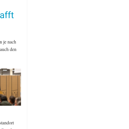
afft
n je nach
 auch den
standort