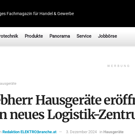
ges Fachmagazin für Handel & Gewerbe
rotechnik
Produkte
Panorama
Service
Jobbörse
WERBUNG
ausgeräte
ebherr Hausgeräte eröff
in neues Logistik-Zent
n
Redaktion ELEKTRO|branche.at
3. Dezember 2024
in
Hausgeräte