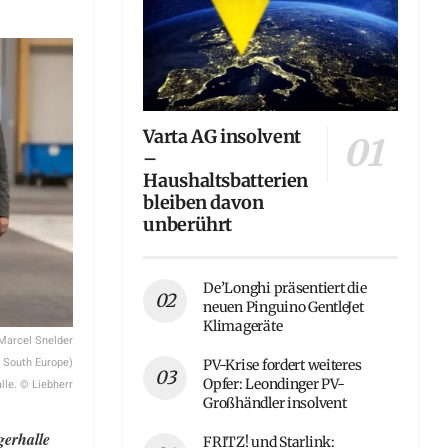
Varta AG insolvent
–
Haushaltsbatterien
bleiben davon
unberührt
De’Longhi präsentiert die
neuen Pinguino GentleJet
Klimageräte
 Marcel Snelder
& South Europe)
PV-Krise fordert weiteres
Opfer: Leondinger PV-
lle. © Liebherr
Großhändler insolvent
erhalle
FRITZ! und Starlink: