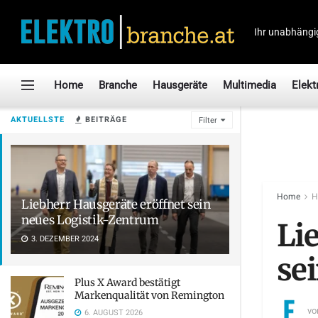
Ihr unabhängi
Home
Branche
Hausgeräte
Multimedia
Elekt
AKTUELLSTE
BEITRÄGE
Filter
Home
H
Liebherr Hausgeräte eröffnet sein
neues Logistik-Zentrum
Li
3. DEZEMBER 2024
se
Plus X Award bestätigt
Markenqualität von Remington
vo
6. AUGUST 2026