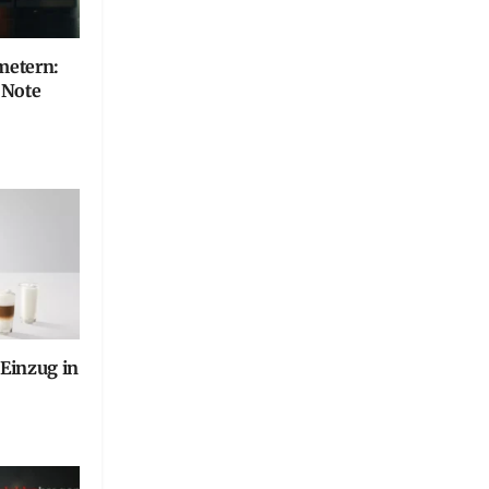
metern:
e Note
 Einzug in