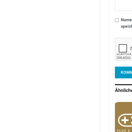
Name,
speic
Ähnlic