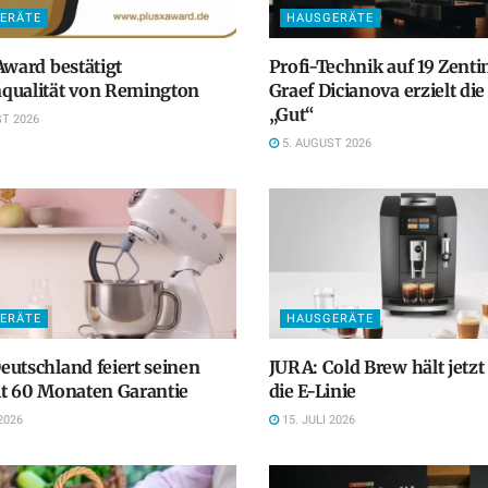
ERÄTE
HAUSGERÄTE
Award bestätigt
Profi-Technik auf 19 Zenti
qualität von Remington
Graef Dicianova erzielt di
„Gut“
T 2026
5. AUGUST 2026
ERÄTE
HAUSGERÄTE
utschland feiert seinen
JURA: Cold Brew hält jetzt
t 60 Monaten Garantie
die E-Linie
2026
15. JULI 2026