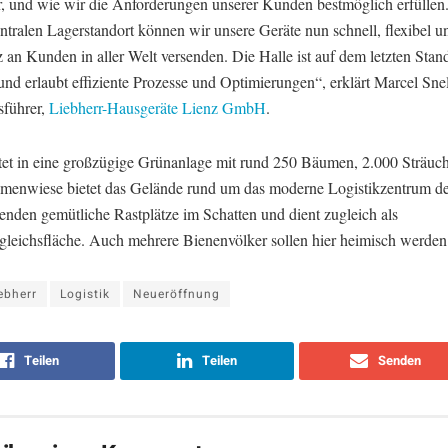
r, und wie wir die Anforderungen unserer Kunden bestmöglich erfüllen
ntralen Lagerstandort können wir unsere Geräte nun schnell, flexibel u
 an Kunden in aller Welt versenden. Die Halle ist auf dem letzten Stan
nd erlaubt effiziente Prozesse und Optimierungen“, erklärt Marcel Snel
sführer,
Liebherr-Hausgeräte Lienz GmbH
.
tet in eine großzügige Grünanlage mit rund 250 Bäumen, 2.000 Sträuc
umenwiese bietet das Gelände rund um das moderne Logistikzentrum d
enden gemütliche Rastplätze im Schatten und dient zugleich als
gleichsfläche. Auch mehrere Bienenvölker sollen hier heimisch werden
ebherr
Logistik
Neueröffnung
Teilen
Teilen
Senden