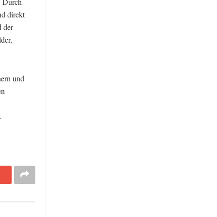
. Durch
nd direkt
d der
der,
hern und
en
.