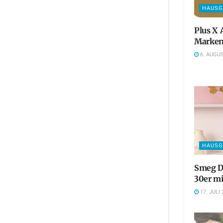
HAUSG
Plus X 
Marken
6. AUGUS
HAUSG
Smeg De
30er mi
17. JULI 