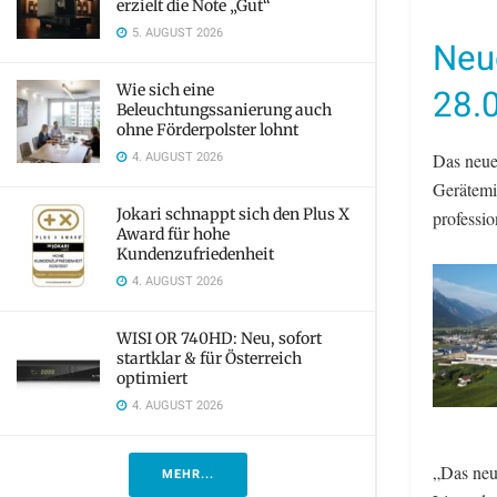
erzielt die Note „Gut“
5. AUGUST 2026
Neu
Wie sich eine
28.
Beleuchtungssanierung auch
ohne Förderpolster lohnt
4. AUGUST 2026
Das neue
Gerätemi
Jokari schnappt sich den Plus X
professi
Award für hohe
Kundenzufriedenheit
4. AUGUST 2026
WISI OR 740HD: Neu, sofort
startklar & für Österreich
optimiert
4. AUGUST 2026
„Das neue
MEHR...