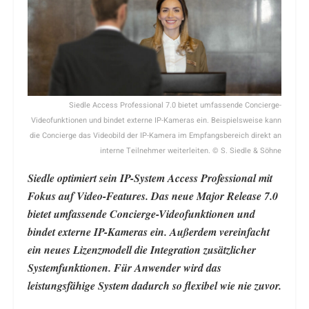
Siedle Access Professional 7.0 bietet umfassende Concierge-
Videofunktionen und bindet externe IP-Kameras ein. Beispielsweise kann
die Concierge das Videobild der IP-Kamera im Empfangsbereich direkt an
interne Teilnehmer weiterleiten. © S. Siedle & Söhne
Siedle optimiert sein IP-System Access Professional mit
Fokus auf Video-Features. Das neue Major Release 7.0
bietet umfassende Concierge-Videofunktionen und
bindet externe IP-Kameras ein. Außerdem vereinfacht
ein neues Lizenzmodell die Integration zusätzlicher
Systemfunktionen. Für Anwender wird das
leistungsfähige System dadurch so flexibel wie nie zuvor.