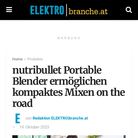
WERBUNG
Home
Produkte
nutribullet Portable
Blender ermöglichen
kompaktes Mixen on the
road
von
Redaktion ELEKTRO|branche.at
19. Oktober 2023