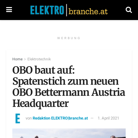
WERBUNG
Home
Elektrotechnik
OBO baut auf:
Spatenstich zum neuen
OBO Bettermann Austria
Headquarter
von
Redaktion ELEKTRO|branche.at
1. April 2021