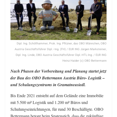
Dipl. Ing. Schöllhammer, Prok. Ing. Pfitzner, das OBO Männchen, OBO
Austria Geschäftsführer Dipl.–Ing. (FH) / EUR ING Jürgen Marksteiner,
Dipl. Ing. Linde, OBO Austria Geschäftsführer Dipl.-HTL-Ing. / EUR ING
Heinz Haider (c) OBO Bettermann
Nach Phasen der Vorbereitung und Planung startet jetzt
der Bau des OBO Bettermann Austria Büro- Logistik –
und Schulungszentrums in Gramatneusiedl.
Bis Ende 2021 entsteht auf dem Gelände eine Immobilie
mit 5.500 m² Logistik und 1.200 m² Büros und
Schulungseinrichtungen, für rund 30 Beschäftigte. OBO
Bettermann betont beim Spatenstich, dass die zukünftige,