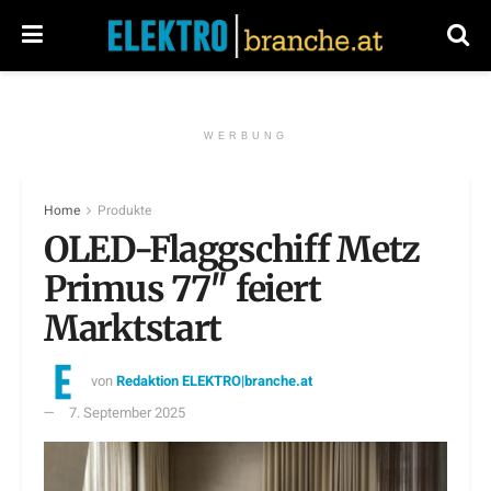
WERBUNG
Home
Produkte
OLED-Flaggschiff Metz
Primus 77″ feiert
Marktstart
von
Redaktion ELEKTRO|branche.at
7. September 2025