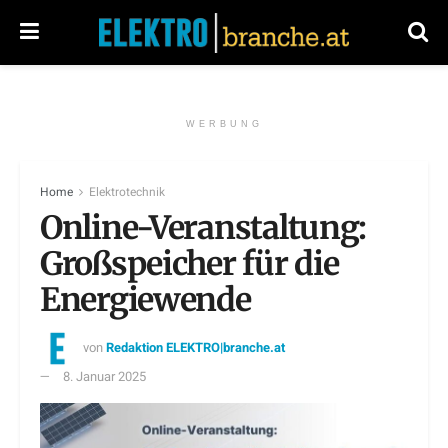
WERBUNG
Home
Elektrotechnik
Online-Veranstaltung:
Großspeicher für die
Energiewende
von
Redaktion ELEKTRO|branche.at
8. Januar 2025