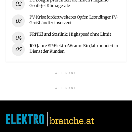
De’Longhi präsentiert die neuen Pinguino
GentleJet Klimageräte
PV-Krise fordert weiteres Opfer: Leondinger PV-
Großhändler insolvent
FRITZ! und Starlink: Highspeed ohne Limit
100 Jahre EP:Elektro Wrann: Ein Jahrhundert im
Dienst der Kunden
WERBUNG
WERBUNG