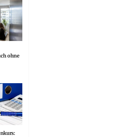
uch ohne
onkurs: