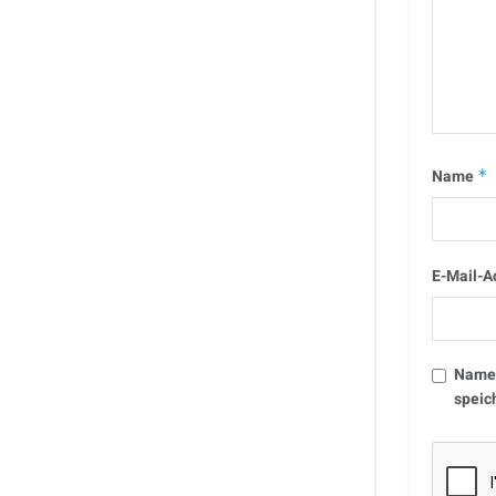
Name
*
E-Mail-A
Name,
speic