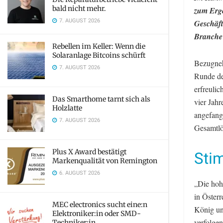
bald nicht mehr.
zum Erge
7. AUGUST 2026
Geschäft
Branche 
Rebellen im Keller: Wenn die
Solaranlage Bitcoins schürft
Bezugneh
7. AUGUST 2026
Runde de
erfreuli
Das Smarthome tarnt sich als
vier Jah
Holzlatte
angefang
7. AUGUST 2026
Gesamtl
Plus X Award bestätigt
Sti
Markenqualität von Remington
6. AUGUST 2026
„Die hoh
in Österr
MEC electronics sucht eine:n
König und
Elektroniker:in oder SMD-
verfolge
Techniker:in