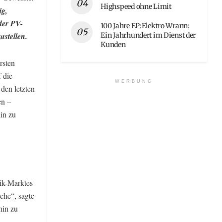
Highspeed ohne Limit
ig,
 der PV-
100 Jahre EP:Elektro Wrann:
Ein Jahrhundert im Dienst der
ustellen.
Kunden
rsten
 die
WERBUNG
den letzten
en –
in zu
ik-Marktes
nche“, sagte
hin zu