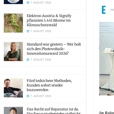
7. AUGUST 2026
vo
Elektron Austria & Signify
pflanzten 1.441 Bäume im
Klimaschutzwald
7. AUGUST 2026
Standard war gestern – Wer holt
sich den Photovoltaik-
Innovationsaward 2026?
7. AUGUST 2026
Fünf todsichere Methoden,
Kunden sofort wieder
loszuwerden
7. AUGUST 2026
Das Recht auf Reparatur ist da.
Im Rahme
Die Reparaturbetriebe vielleicht