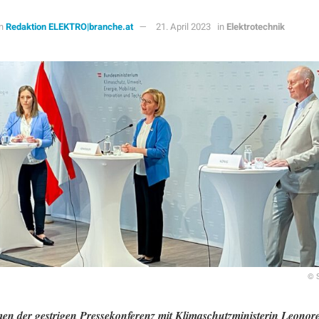
n
Redaktion ELEKTRO|branche.at
21. April 2023
in
Elektrotechnik
© 
n der gestrigen Pressekonferenz mit Klimaschutzministerin Leonor