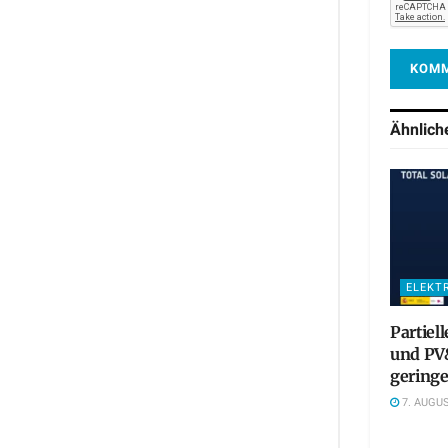
Ähnlic
ELEKT
Partiel
und PV&
gering
7. AUGUS