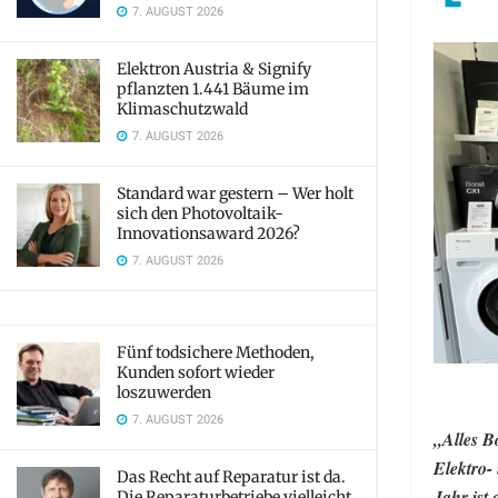
7. AUGUST 2026
Elektron Austria & Signify
pflanzten 1.441 Bäume im
Klimaschutzwald
7. AUGUST 2026
Standard war gestern – Wer holt
sich den Photovoltaik-
Innovationsaward 2026?
7. AUGUST 2026
Fünf todsichere Methoden,
Kunden sofort wieder
loszuwerden
7. AUGUST 2026
„Alles B
Elektro-
Das Recht auf Reparatur ist da.
Jahr ist
Die Reparaturbetriebe vielleicht