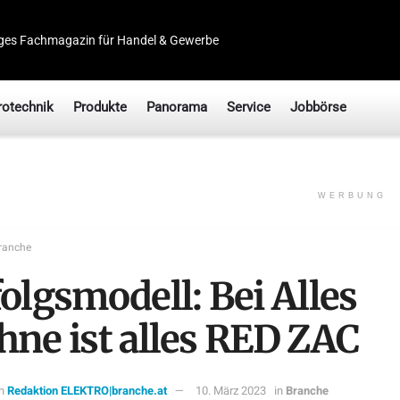
ges Fachmagazin für Handel & Gewerbe
rotechnik
Produkte
Panorama
Service
Jobbörse
WERBUNG
ranche
olgsmodell: Bei Alles
hne ist alles RED ZAC
n
Redaktion ELEKTRO|branche.at
10. März 2023
in
Branche