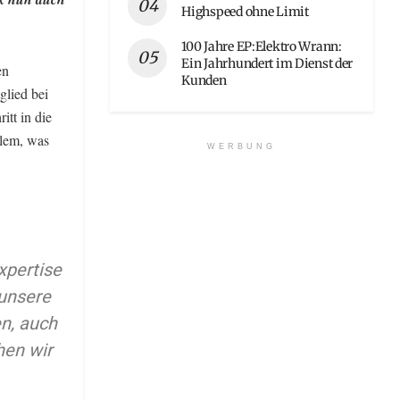
Highspeed ohne Limit
100 Jahre EP:Elektro Wrann:
Ein Jahrhundert im Dienst der
en
Kunden
glied bei
tt in die
llem, was
WERBUNG
xpertise
 unsere
n, auch
en wir