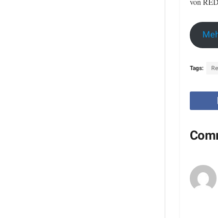
von RED
Meh
Tags:
R
Com