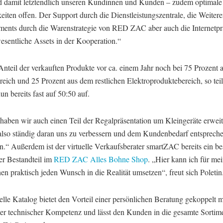
d damit letztendlich unseren Kundinnen und Kunden – zudem optimale
eiten offen. Der Support durch die Dienstleistungszentrale, die Weiter
iments durch die Warenstrategie von RED ZAC aber auch die Internetpr
esentliche Assets in der Kooperation.“
Anteil der verkauften Produkte vor ca. einem Jahr noch bei 75 Prozent
eich und 25 Prozent aus dem restlichen Elektroproduktebereich, so teil
n bereits fast auf 50:50 auf.
haben wir auch einen Teil der Regalpräsentation um Kleingeräte erweit
 also ständig daran uns zu verbessern und dem Kundenbedarf entsprech
n.“ Außerdem ist der virtuelle Verkaufsberater smartZAC bereits ein be
ter Bestandteil im
RED ZAC Alles Bohne Shop
. „Hier kann ich für me
n praktisch jeden Wunsch in die Realität umsetzen“, freut sich Poletin
elle Katalog bietet den Vorteil einer persönlichen Beratung gekoppelt m
er technischer Kompetenz und lässt den Kunden in die gesamte Sortim