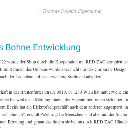
Thomas Poletin, Eigentümer
es Bohne Entwicklung
2022 wurde der Shop durch die Kooperation mit RED ZAC komplett n
t. Im Rahmen des Umbaus wurde aber nicht nur das Corporate Design et
uch der Ladenbau auf das erweiterte Sortiment adaptiert.
äft in der Breitenfurter Straße 381A in 1230 Wien hat mittlerweile ei
biet bis weit nach Mödling hinein, die Eigentümer freuen sich über ihr
rem Bezirk hat ein Elektrofachgeschäft nach dem anderen zugesperrt, i
s sich ähnlich“, erzählt Poletin. „Die Menschen sind aber auf der Suche
ten Beratung und genau das finden sie bei uns. Als RED ZAC Händle