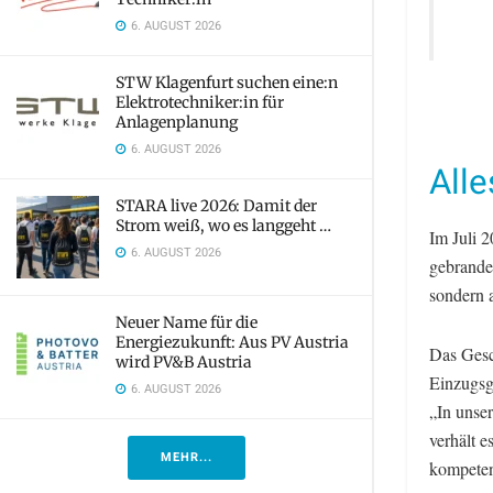
6. AUGUST 2026
STW Klagenfurt suchen eine:n
Elektrotechniker:in für
Anlagenplanung
6. AUGUST 2026
All
STARA live 2026: Damit der
Strom weiß, wo es langgeht …
Im Juli 
6. AUGUST 2026
gebrande
sondern a
Neuer Name für die
Energiezukunft: Aus PV Austria
Das Gesch
wird PV&B Austria
Einzugsge
6. AUGUST 2026
„In unse
verhält e
MEHR...
kompeten