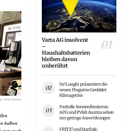
Varta AG insolvent
–
Haushaltsbatterien
bleiben davon
unberührt
De’Longhi präsentiert die
neuen Pinguino GentleJet
Klimageräte
ac Alles Bohne
Partielle Sonnenfinsternis:
APG und PV&B Austria sehen
llen
nur geringe Auswirkungen
ten halben
FRITZ! und Starlink:
rk nun auch