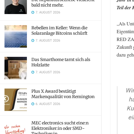
bald nicht mehr.
Teil der
7. AUGUST 2026
„Als Unt
Rebellen im Keller: Wenn die
Eigentüm
Solaranlage Bitcoins schürft
RED ZAC 
7. AUGUST 2026
Zukunft 
dazu geh
Das Smarthome tarnt sich als
Holzlatte
7. AUGUST 2026
Wir
Plus X Award bestätigt
Markenqualität von Remington
h
6. AUGUST 2026
Ku
e
MEC electronics sucht eine:n
Elektroniker:in oder SMD-
Techniker:in