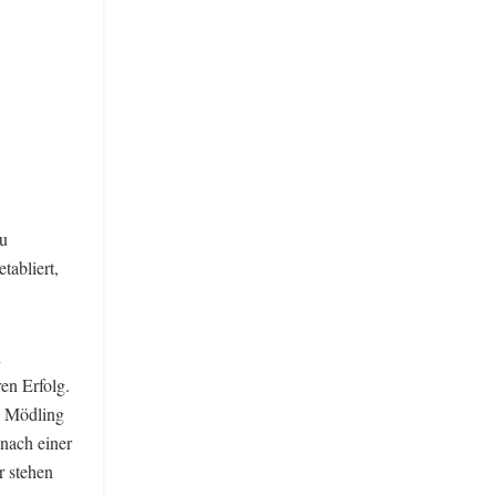
eu
abliert,
n
en Erfolg.
n Mödling
 nach einer
r stehen