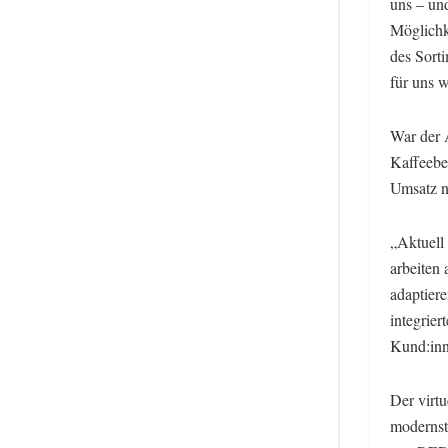
uns – un
Möglichk
des Sort
für uns w
War der 
Kaffeeber
Umsatz nu
„Aktuell 
arbeiten
adaptiere
integrier
Kund:inne
Der virtu
modernst