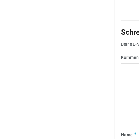
Schr
Deine E-M
Kommen
Name
*