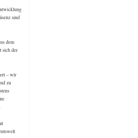
entwicklung
äsenz sind
 aus dem
t sich der
ert – wir
end zu
stens
ine
.
it
entswelt