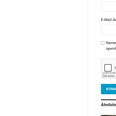
E-Mail-A
Name,
speic
Ähnlic