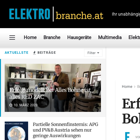
Ihr unabhängi
Home
Branche
Hausgeräte
Multimedia
Elekt
AKTUELLSTE
BEITRÄGE
Filter
Home
B
Erfolgsmodell: Bei Alles Bohne ist
alles RED ZAC
Erf
10. MÄRZ 2023
Bo
Partielle Sonnenfinsternis: APG
und PV&B Austria sehen nur
geringe Auswirkungen
vo