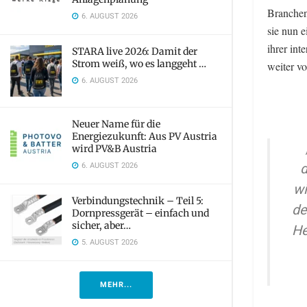
Branchen
6. AUGUST 2026
sie nun 
ihrer in
STARA live 2026: Damit der
Strom weiß, wo es langgeht …
weiter v
6. AUGUST 2026
Neuer Name für die
Energiezukunft: Aus PV Austria
wird PV&B Austria
d
6. AUGUST 2026
wi
Verbindungstechnik – Teil 5:
de
Dornpressgerät – einfach und
sicher, aber…
He
5. AUGUST 2026
MEHR...