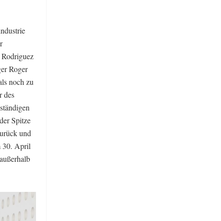
ndustrie
r
n Rodriguez
ger Roger
ls noch zu
r des
ständigen
der Spitze
zurück und
 30. April
 außerhalb