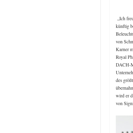
„Ich fre
künftig b
Beleucht
von Schn
Karner m
Royal Ph
DACH-Mar
Unterneh
des größ
übernahm
wird er 
von Signi