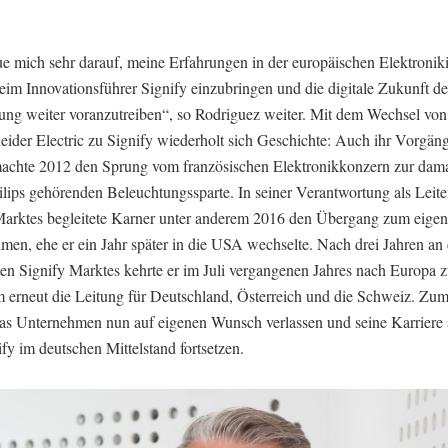
ue mich sehr darauf, meine Erfahrungen in der europäischen Elektroniki
eim Innovationsführer Signify einzubringen und die digitale Zukunft de
ung weiter voranzutreiben“, so Rodriguez weiter. Mit dem Wechsel vo
eider Electric zu Signify wiederholt sich Geschichte: Auch ihr Vorgän
achte 2012 den Sprung vom französischen Elektronikkonzern zur dama
ilips gehörenden Beleuchtungssparte. In seiner Verantwortung als Leite
ktes begleitete Karner unter anderem 2016 den Übergang zum eigen
men, ehe er ein Jahr später in die USA wechselte. Nach drei Jahren an 
ten Signify Marktes kehrte er im Juli vergangenen Jahres nach Europa 
 erneut die Leitung für Deutschland, Österreich und die Schweiz. Zum
das Unternehmen nun auf eigenen Wunsch verlassen und seine Karriere
fy im deutschen Mittelstand fortsetzen.