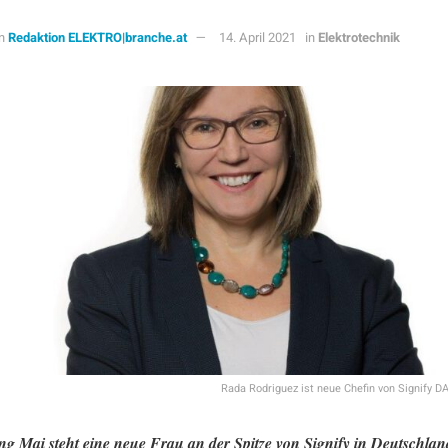
n
Redaktion ELEKTRO|branche.at
14. April 2021
in
Elektrotechnik
Rada Rodriguez ist neue Chefin von Signify DA
g Mai steht eine neue Frau an der Spitze von Signify in Deutschlan