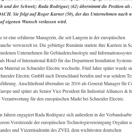
ch und der Schweiz: Rada Rodriguez (62) übernimmt die Position als
ACH. Sie folgt auf Roger Karner (50), der das Unternehmen nach 
uf eigenen Wunsch verlassen wird.
 ist eine erfahrene Managerin, die seit Langem in der europäischen
anche verwurzelt ist. Die gebürtige Rumänin startete ihre Karriere in
chiedenen Unternehmen für Gebäudetechnologie und Informationssyste
 als Head of International R&D für das Department Installation System
ion Material zu Schneider Electric wechselte. Fünf Jahre später wurde s
Schneider Electric GmbH nach Deutschland berufen und war seitdem Tei
sführung. Anschließend übernahm sie 2016 als General Manager für Ce
urope und später als Senior Vice President für Industrial Alliances & In
s Verantwortung für den europäischen Markt bei Schneider Electric.
en Jahren engagiert Rada Rodriguez sich außerdem in der Verbandsarbei
derem Vorsitzende der europäischen Technologievereinigung Orgalim s
tandes und Vizepräsidentin des ZVEI, dem wichtigsten deutschen