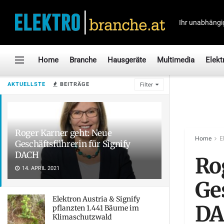
Ihr unabhängi
Home
Branche
Hausgeräte
Multimedia
Elekt
AKTUELLSTE
BEITRÄGE
Filter
Roger Karner geht: Neue
Home
E
Geschäftsführerin für Signify
DACH
Ro
14. APRIL 2021
Ge
Elektron Austria & Signify
D
pflanzten 1.441 Bäume im
Klimaschutzwald