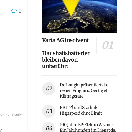
0
Varta AG insolvent
–
Haushaltsbatterien
bleiben davon
unberührt
De’Longhi präsentiert die
neuen Pinguino GentleJet
Klimageräte
FRITZ! und Starlink:
Highspeed ohne Limit
CH. (c) Signify
100 Jahre EP:Elektro Wrann:
d,
Ein Jahrhundert im Dienst der