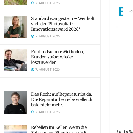
7. AUGUST 2026
vo
Standard war gestern – Wer holt
sich den Photovoltaik-
Innovationsaward 2026?
7. AUGUST 2026
Fünf todsichere Methoden,
Kunden sofort wieder
loszuwerden
7. AUGUST 2026
Das Recht auf Reparatur ist da.
Die Reparaturbetriebe vielleicht
bald nicht mehr.
7. AUGUST 2026
Rebellen im Keller: Wenn die
Ab Anfan
Solaranlage Bitcoins schürft