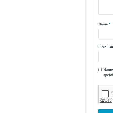
Name
*
E-Mail-A
Name,
speic