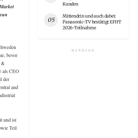
Kunden
 Market
neun
Mittendrin und auch dabei:
Panasonic-TV bestätigt EFHT
2026-Teilnahme
 Schweden
WERBUNG
me, bevor
s &
ie als CEO
l der
ntral and
dustrial
t und ist
owie Teil