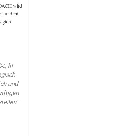
y DACH wird
en und mit
Region
e, in
egisch
ich und
nftigen
tellen“