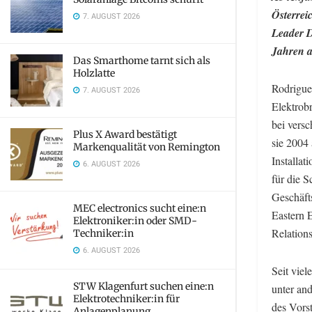
Österrei
7. AUGUST 2026
Leader D
Jahren a
Das Smarthome tarnt sich als
Holzlatte
Rodriguez
7. AUGUST 2026
Elektrobr
bei vers
Plus X Award bestätigt
sie 2004
Markenqualität von Remington
Installat
6. AUGUST 2026
für die 
Geschäft
MEC electronics sucht eine:n
Eastern E
Elektroniker:in oder SMD-
Relation
Techniker:in
6. AUGUST 2026
Seit viel
STW Klagenfurt suchen eine:n
unter an
Elektrotechniker:in für
des Vors
Anlagenplanung