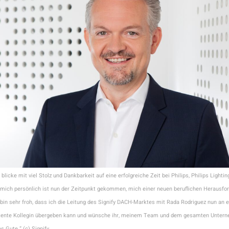
 blicke mit viel Stolz und Dankbarkeit auf eine erfolgreiche Zeit bei Philips, Philips Lightin
 mich persönlich ist nun der Zeitpunkt gekommen, mich einer neuen beruflichen Herausfo
h bin sehr froh, dass ich die Leitung des Signify DACH-Marktes mit Rada Rodriguez nun an 
ente Kollegin übergeben kann und wünsche ihr, meinem Team und dem gesamten Unterne
s Gute.“ (c) Signify