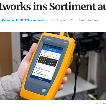
tworks ins Sortiment a
n
Redaktion ELEKTRO|branche.at
17. August 2021
in
Elektrotechnik
(c) Flu