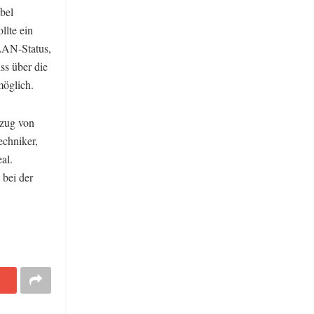
bel
llte ein
LAN-Status,
ss über die
möglich.
mzug von
echniker,
al.
 bei der