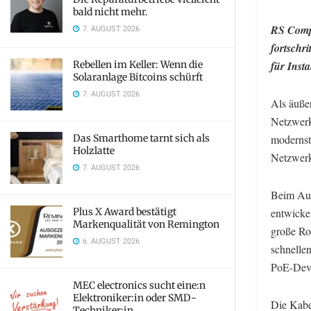
bald nicht mehr.
RS Compo
7. AUGUST 2026
fortschr
Rebellen im Keller: Wenn die
für Inst
Solaranlage Bitcoins schürft
7. AUGUST 2026
Als äuße
Netzwerk
Das Smarthome tarnt sich als
modernst
Holzlatte
Netzwerk
7. AUGUST 2026
Beim Auf
Plus X Award bestätigt
entwicke
Markenqualität von Remington
große Ro
6. AUGUST 2026
schnelle
PoE-Devi
MEC electronics sucht eine:n
Elektroniker:in oder SMD-
Die Kabel
Techniker:in