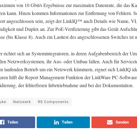
ximum von 10 Gbit/s Ergebnisse zur maximalen Datenrate, die das Ka
tzen kann. Hinzu kommen Informationen zur Entfernung von Fehlern. So
ort angeschlossen sein, zeigt der LinkIQ™ auch Details wie Name, V
digkeit und Duplex an. Zur PoE-Verifizierung gibt das Gerät Aufschlu
e (bis Klasse 8). Auch ein Lasttest des angeschlossenen Switches ist 
er richtet sich an Systemintegratoren, in deren Aufgabenbereich der U
den Netzwerksystemen, ihr Aus- oder Umbau fallen. Auch für Servicet
 im laufenden Betrieb um ein Netzwerk kümmern, eignet sich LinkIQ ide
teuren hilft die Report Management Funktion der LinkWare PC-Software
idierung, der fehlerfreien Inbetriebnahme und bei der Dokumentation.
uke
Netzwerk
RS Components
Teilen
Teilen
Senden