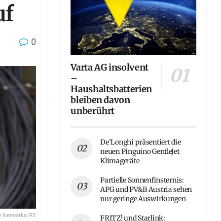
uf
0
Varta AG insolvent
–
Haushaltsbatterien
bleiben davon
unberührt
De’Longhi präsentiert die
neuen Pinguino GentleJet
Klimageräte
Partielle Sonnenfinsternis:
APG und PV&B Austria sehen
nur geringe Auswirkungen
ke Networks/RS
FRITZ! und Starlink: