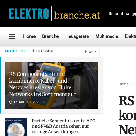
Ihr unabhängi
Home
Branche
Hausgeräte
Multimedia
Elekt
AKTUELLSTE
BEITRÄGE
Filter
RS Components nimmt
kombinierte Kabel- und
Home
E
Netzwerktester von Fluke
Networks ins Sortiment auf
RS
17. AUGUST 2021
ko
Partielle Sonnenfinsternis: APG
Ne
und PV&B Austria sehen nur
geringe Auswirkungen