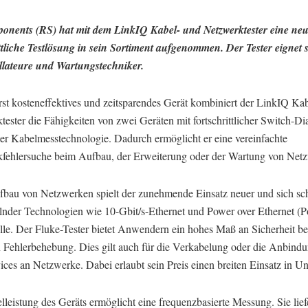
nents (RS) hat mit dem LinkIQ Kabel- und Netzwerktester eine neu
ittliche Testlösung in sein Sortiment aufgenommen. Der Tester eignet s
allateure und Wartungstechniker.
rst kosteneffektives und zeitsparendes Gerät kombiniert der LinkIQ Ka
tester die Fähigkeiten von zwei Geräten mit fortschrittlicher Switch-D
er Kabelmesstechnologie. Dadurch ermöglicht er eine vereinfachte
fehlersuche beim Aufbau, der Erweiterung oder der Wartung von Net
bau von Netzwerken spielt der zunehmende Einsatz neuer und sich sc
lnder Technologien wie 10-Gbit/s-Ethernet und Power over Ethernet (P
lle. Der Fluke-Tester bietet Anwendern ein hohes Maß an Sicherheit be
n Fehlerbehebung. Dies gilt auch für die Verkabelung oder die Anbind
ces an Netzwerke. Dabei erlaubt sein Preis einen breiten Einsatz in U
leistung des Geräts ermöglicht eine frequenzbasierte Messung. Sie liefe