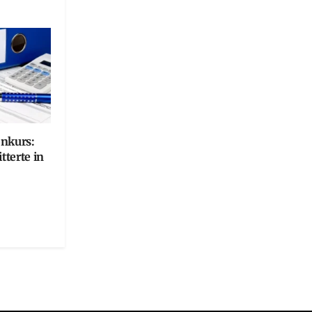
onkurs:
terte in