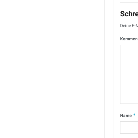
Schr
Deine E-M
Kommen
Name
*