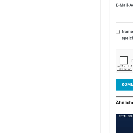
E-Mail-A
Name,
speic
Ähnlic