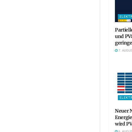
ELEKT
Partiel
und PV&
gering
7. AUGUS
ELEKT
Neuer N
Energie
wird PV
6. AUGUS