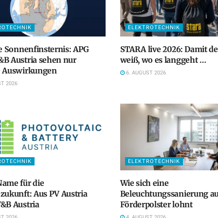
ROTECHNIK
ELEKTROTECHNIK
le Sonnenfinsternis: APG
STARA live 2026: Damit d
B Austria sehen nur
weiß, wo es langgeht …
e Auswirkungen
6. AUGUST 2026
T 2026
ROTECHNIK
ELEKTROTECHNIK
ame für die
Wie sich eine
zukunft: Aus PV Austria
Beleuchtungssanierung a
&B Austria
Förderpolster lohnt
T 2026
4. AUGUST 2026