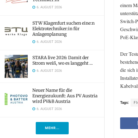
einem Ma
6. AUGUST 2026
unterstü
Switch-P
STW Klagenfurt suchen eine:n
Elektrotechniker:in für
Geschwin
Anlagenplanung
PoE-Klass
6. AUGUST 2026
Der Test
STARA live 2026: Damit der
bestehen
Strom weiß, wo es langgeht …
die sich
6. AUGUST 2026
Installa
Kabelval
Neuer Name für die
Energiezukunft: Aus PV Austria
wird PV&B Austria
Tags:
Fl
6. AUGUST 2026
MEHR...