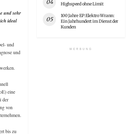
Highspeed ohne Limit
e und sehr
100 Jahre EP:Elektro Wrann:
ich ideal
Ein Jahrhundert im Dienst der
Kunden
bel- und
WERBUNG
iagnose und
zwerken.
hnell
oE) eine
i der
ung von
nternehmen.
rt bis zu