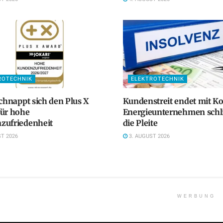
ROTECHNIK
ELEKTROTECHNIK
schnappt sich den Plus X
Kundenstreit endet mit K
für hohe
Energieunternehmen schlit
zufriedenheit
die Pleite
T 2026
3. AUGUST 2026
WERBUNG