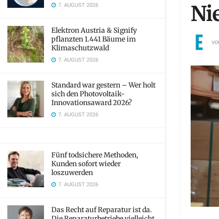
7. AUGUST 2026
Ni
Elektron Austria & Signify
pflanzten 1.441 Bäume im
vo
Klimaschutzwald
7. AUGUST 2026
Standard war gestern – Wer holt
sich den Photovoltaik-
Innovationsaward 2026?
7. AUGUST 2026
Fünf todsichere Methoden,
Kunden sofort wieder
loszuwerden
7. AUGUST 2026
Das Recht auf Reparatur ist da.
Die Reparaturbetriebe vielleicht