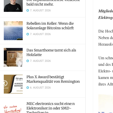
bald nicht mehr.
Mitglied
7. AUGUST 2026
Elektrog
Rebellen im Keller: Wenn die
Solaranlage Bitcoins schürft
Die Hoch
7. AUGUST 2026
Neben de
Herausfo
Das Smarthome tarnt sich als
Holzlatte
Um schne
7. AUGUST 2026
und des 
Elektro-
Plus X Award bestätigt
kamen me
Markenqualität von Remington
ihres All
6. AUGUST 2026
MEC electronics sucht eine:n
Elektroniker:in oder SMD-
Techniker:in