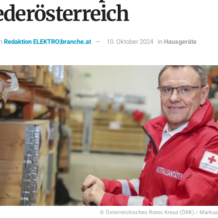
ederösterreich
n
Redaktion ELEKTRO|branche.at
10. Oktober 2024
in
Hausgeräte
© Österreichisches Rotes Kreuz (ÖRK) / Marku