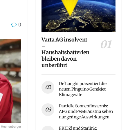
0
Varta AG insolvent
–
Haushaltsbatterien
bleiben davon
unberührt
De’Longhi präsentiert die
neuen Pinguino GentleJet
Klimageräte
Partielle Sonnenfinsternis:
APG und PV&B Austria sehen
nur geringe Auswirkungen
s Hechenberger
FRITZ! und Starlink: