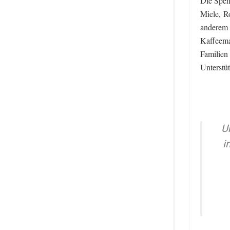
Die Spen
Miele, R
anderem 
Kaffeema
Familien
Unterstüt
U
i