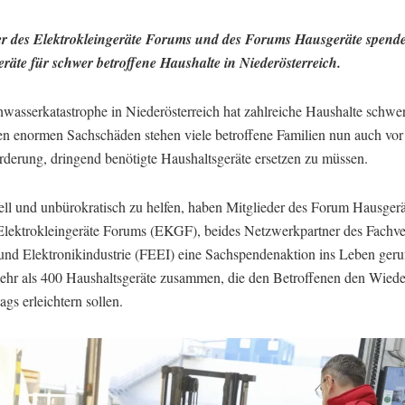
er des Elektrokleingeräte Forums und des Forums Hausgeräte spend
eräte für schwer betroffene Haushalte in Niederösterreich.
wasserkatastrophe in Niederösterreich hat zahlreiche Haushalte schwer
n enormen Sachschäden stehen viele betroffene Familien nun auch vor
rderung, dringend benötigte Haushaltsgeräte ersetzen zu müssen.
ll und unbürokratisch zu helfen, haben Mitglieder des Forum Hausger
Elektrokleingeräte Forums (EKGF), beides Netzwerkpartner des Fachve
 und Elektronikindustrie (FEEI) eine Sachspendenaktion ins Leben geru
hr als 400 Haushaltsgeräte zusammen, die den Betroffenen den Wied
tags erleichtern sollen.