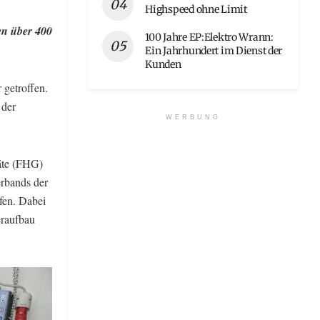
Highspeed ohne Limit
en über 400
100 Jahre EP:Elektro Wrann:
Ein Jahrhundert im Dienst der
Kunden
 getroffen.
 der
WERBUNG
äte (FHG)
rbands der
fen. Dabei
eraufbau