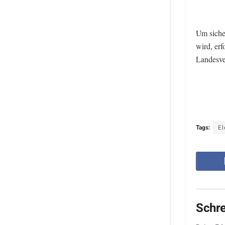
Um siche
wird, erf
Landesve
Tags:
El
Schr