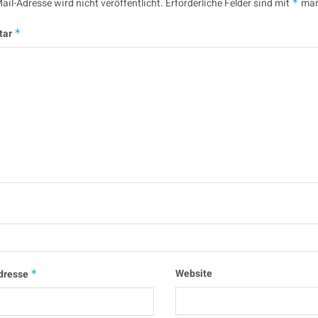
ail-Adresse wird nicht veröffentlicht.
Erforderliche Felder sind mit
*
mar
tar
*
Website
dresse
*