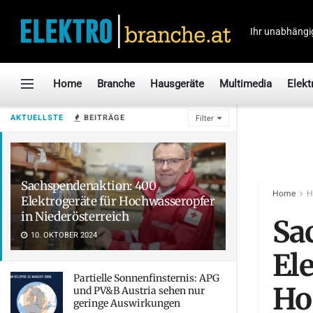
Ihr unabhängi
Home
Branche
Hausgeräte
Multimedia
Elekt
AKTUELLSTE
BEITRÄGE
Filter
Sachspendenaktion: 400
Home
H
Elektrogeräte für Hochwasseropfer
in Niederösterreich
Sa
10. OKTOBER 2024
Ele
Partielle Sonnenfinsternis: APG
Ho
und PV&B Austria sehen nur
geringe Auswirkungen