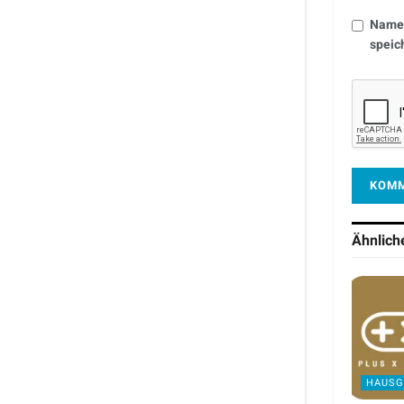
Name,
speic
Ähnlic
HAUSG