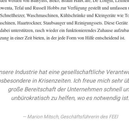
den werden von BaByliss, Beko, Braun HairCare, De’Longhi, Leifheit
owenta, Tefal und Russell Hobbs zur Verfügung gestellt und umfassen 
Schnellheizer, Waschmaschinen, Kühlschränke und Kleingeräte wie To
schinen, Haartrockner, Staubsauger und Reinigungssets. Diese Geräte 
 dabei unterstützen, rasch wieder ein funktionierendes Zuhause aufzub
zung in einer Zeit bieten, in der jede Form von Hilfe entscheidend ist.
nsere Industrie hat eine gesellschaftliche Verantw
nsbesondere in Krisenzeiten. Ich freue mich sehr ü
große Bereitschaft der Unternehmen schnell u
unbürokratisch zu helfen, wo es notwendig ist
Marion Mitsch, Geschäftsführerin des FEEI