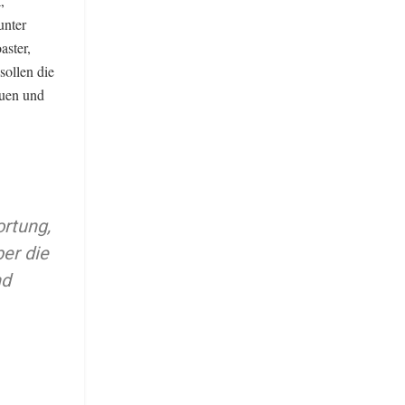
,
unter
aster,
sollen die
auen und
ortung,
ber die
nd
.