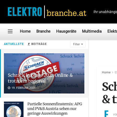
Ihr unabhängi
Home
Branche
Hausgeräte
Multimedia
Elekt
AKTUELLSTE
BEITRÄGE
Filter
Home
E
Schrack Infotage 2021: Online &
trotzdem regional
Sc
19. FEBRUAR 2021
& 
Partielle Sonnenfinsternis: APG
und PV&B Austria sehen nur
geringe Auswirkungen
vo