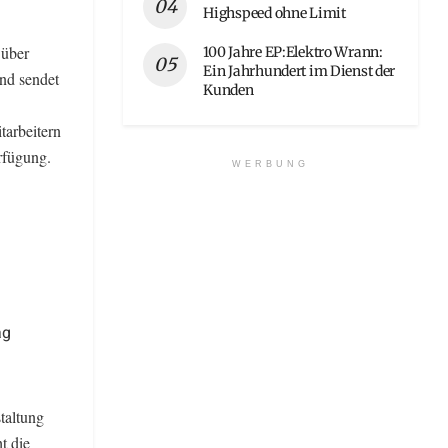
Highspeed ohne Limit
 über
100 Jahre EP:Elektro Wrann:
Ein Jahrhundert im Dienst der
nd sendet
Kunden
tarbeitern
erfügung.
WERBUNG
ag
taltung
t die