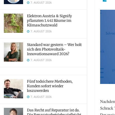
7. AUGUST 2026
Elektron Austria & Signify
pflanzten 1.441 Bäume im
Klimaschutzwald
7. AUGUST 2026
Standard war gestern – Wer holt
sich den Photovoltaik-
Innovationsaward 2026?
7. AUGUST 2026
Fünf todsichere Methoden,
Kunden sofort wieder
loszuwerden
7. AUGUST 2026
Nachdem d
Schrack T
Das Recht auf Reparatur ist da.
Der regio
Die Reparaturbetriebe vielleicht