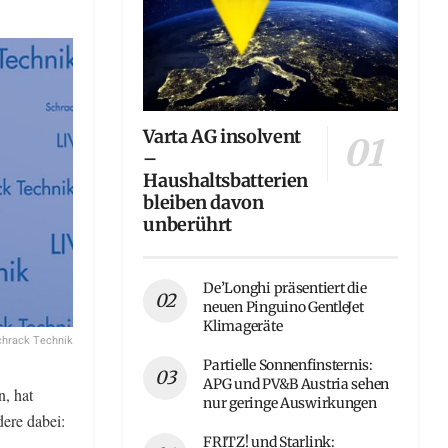
Varta AG insolvent
–
Haushaltsbatterien
bleiben davon
unberührt
De’Longhi präsentiert die
neuen Pinguino GentleJet
Klimageräte
chrack Technik
Partielle Sonnenfinsternis:
APG und PV&B Austria sehen
n, hat
nur geringe Auswirkungen
dere dabei:
FRITZ! und Starlink: