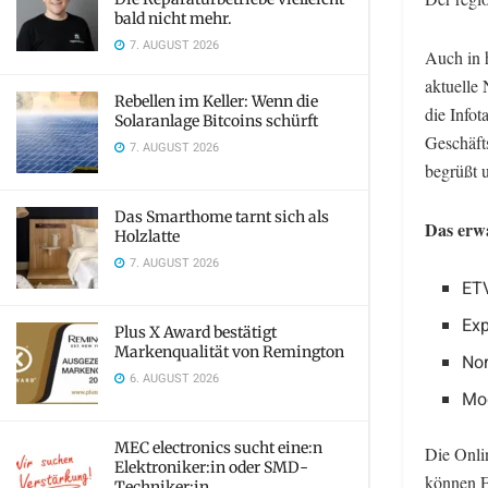
bald nicht mehr.
7. AUGUST 2026
Auch in 
aktuelle
Rebellen im Keller: Wenn die
die Infot
Solaranlage Bitcoins schürft
Geschäfts
7. AUGUST 2026
begrüßt 
Das Smarthome tarnt sich als
Das erwa
Holzlatte
7. AUGUST 2026
ET
Exp
Plus X Award bestätigt
Markenqualität von Remington
Nor
6. AUGUST 2026
Mod
MEC electronics sucht eine:n
Die Onli
Elektroniker:in oder SMD-
können F
Techniker:in