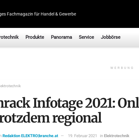
ges Fachmagazin für Handel & Gewerbe
rotechnik
Produkte
Panorama
Service
Jobbörse
WERBUNG
lektrotechnik
hrack Infotage 2021: On
trotzdem regional
n
Redaktion ELEKTRO|branche.at
19. Februar 2021
in
Elektrotechnik