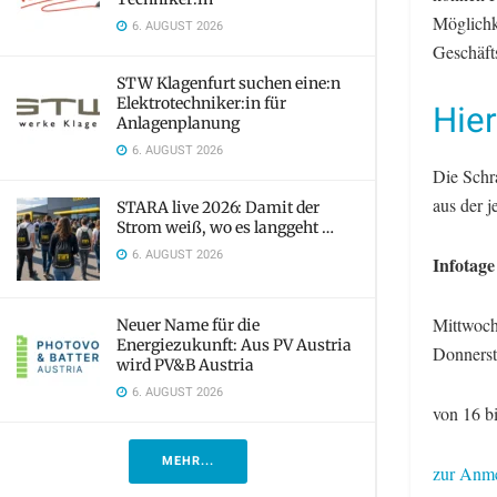
Möglichk
6. AUGUST 2026
Geschäfts
STW Klagenfurt suchen eine:n
Elektrotechniker:in für
Hie
Anlagenplanung
6. AUGUST 2026
Die Schra
aus der j
STARA live 2026: Damit der
Strom weiß, wo es langgeht …
6. AUGUST 2026
Infotage
Mittwoch
Neuer Name für die
Energiezukunft: Aus PV Austria
Donnerst
wird PV&B Austria
6. AUGUST 2026
von 16 b
MEHR...
zur Anme