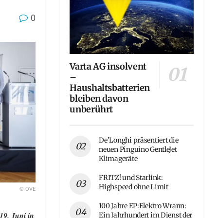
0
Varta AG insolvent
–
Haushaltsbatterien
bleiben davon
unberührt
De’Longhi präsentiert die
neuen Pinguino GentleJet
Klimageräte
FRITZ! und Starlink:
Highspeed ohne Limit
© OVE
100 Jahre EP:Elektro Wrann:
9. Juni in
Ein Jahrhundert im Dienst der