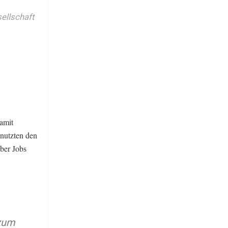
ellschaft
amit
 nutzten den
ber Jobs
 zum