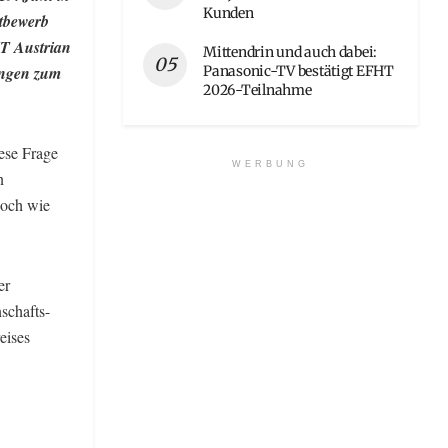
Kunden
tbewerb
IT Austrian
Mittendrin und auch dabei:
Panasonic-TV bestätigt EFHT
ingen zum
2026-Teilnahme
ese Frage
WERBUNG
n
Doch wie
er
schafts-
eises