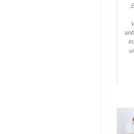
‚
V
anb
In
un