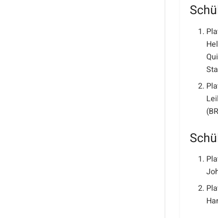
Schül
Pla
Hel
Qui
Sta
Pla
Lei
(BR
Schül
Pla
Joh
Pla
Han