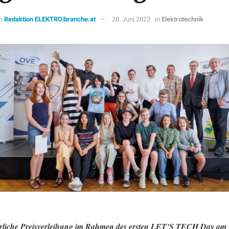
n
Redaktion ELEKTRO|branche.at
20. Juni 2023
in
Elektrotechnik
erliche Preisverleihung im Rahmen des ersten LET’S TECH Day am 1