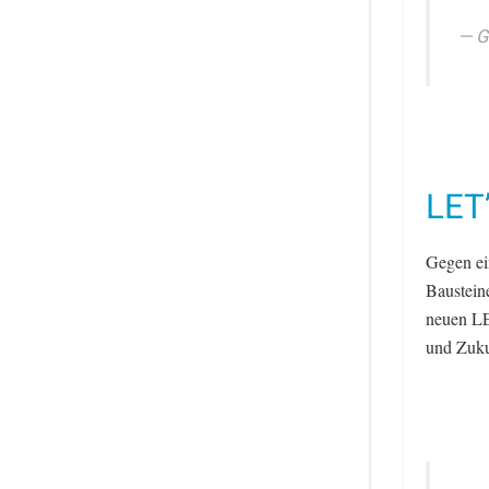
G
LET
Gegen ei
Bausteine
neuen LE
und Zuku