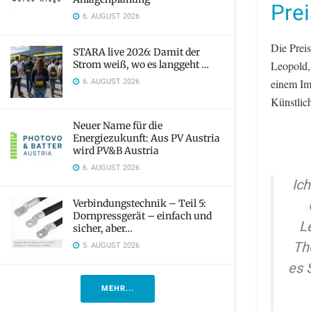
Prei
6. AUGUST 2026
Die Prei
STARA live 2026: Damit der
Strom weiß, wo es langgeht …
Leopold,
6. AUGUST 2026
einem Im
Künstlich
Neuer Name für die
Energiezukunft: Aus PV Austria
wird PV&B Austria
6. AUGUST 2026
Ic
Verbindungstechnik – Teil 5:
Dornpressgerät – einfach und
L
sicher, aber…
Th
5. AUGUST 2026
es 
MEHR...