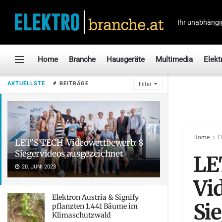
Ihr unabhängi
Home
Branche
Hausgeräte
Multimedia
Elekt
AKTUELLSTE
BEITRÄGE
Filter
Home
E
LET’S TECH-Videowettbewerb: 8
Siegervideos ausgezeichnet
LE
20. JUNI 2023
Vi
Elektron Austria & Signify
Si
pflanzten 1.441 Bäume im
Klimaschutzwald