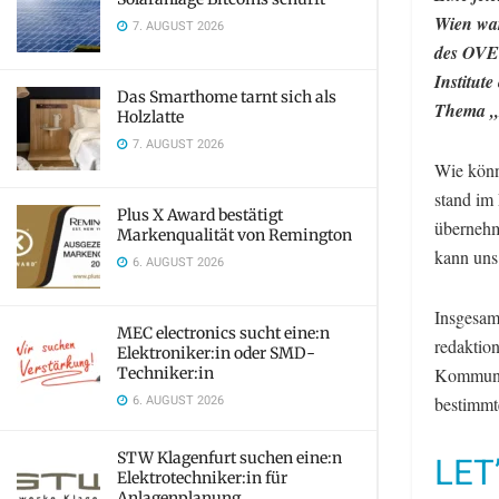
Wien war
7. AUGUST 2026
des OVE 
Institut
Das Smarthome tarnt sich als
Thema „
Holzlatte
7. AUGUST 2026
Wie könn
stand im
Plus X Award bestätigt
übernehm
Markenqualität von Remington
kann uns
6. AUGUST 2026
Insgesam
MEC electronics sucht eine:n
redaktio
Elektroniker:in oder SMD-
Techniker:in
Kommunik
6. AUGUST 2026
bestimmt
STW Klagenfurt suchen eine:n
LET
Elektrotechniker:in für
Anlagenplanung