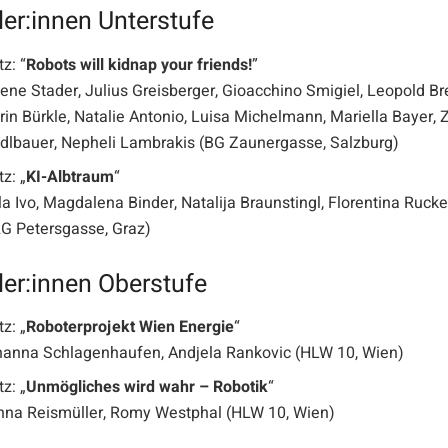
er:innen Unterstufe
tz: “
Robots will kidnap your friends!
”
ene Stader, Julius Greisberger, Gioacchino Smigiel, Leopold Br
rin Bürkle, Natalie Antonio, Luisa Michelmann, Mariella Bayer,
dlbauer, Nepheli Lambrakis (BG Zaunergasse, Salzburg)
tz: „
KI-Albtraum
“
la Ivo, Magdalena Binder, Natalija Braunstingl, Florentina Ruck
G Petersgasse, Graz)
er:innen Oberstufe
tz: „
Roboterprojekt Wien Energie
“
anna Schlagenhaufen, Andjela Rankovic (HLW 10, Wien)
tz: „
Unmögliches wird wahr – Robotik
“
na Reismüller, Romy Westphal (HLW 10, Wien)