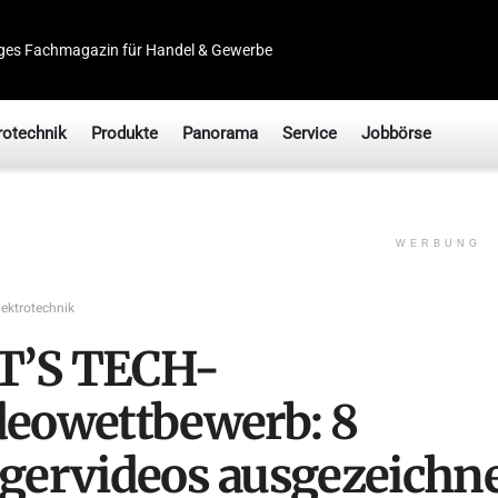
ges Fachmagazin für Handel & Gewerbe
rotechnik
Produkte
Panorama
Service
Jobbörse
WERBUNG
lektrotechnik
T’S TECH-
deowettbewerb: 8
egervideos ausgezeichn