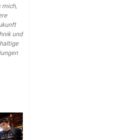
s mich,
ere
ukunft
hnik und
haltige
 jungen