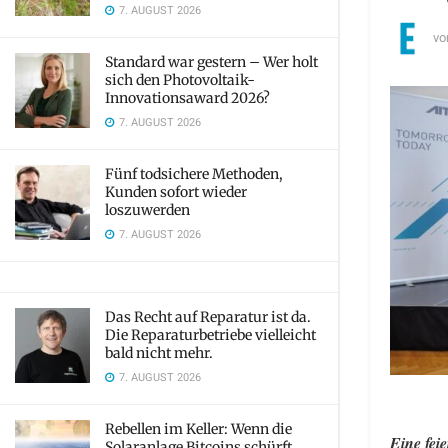
7. AUGUST 2026
vo
Standard war gestern – Wer holt
sich den Photovoltaik-
Innovationsaward 2026?
7. AUGUST 2026
Fünf todsichere Methoden,
Kunden sofort wieder
loszuwerden
7. AUGUST 2026
Das Recht auf Reparatur ist da.
Die Reparaturbetriebe vielleicht
bald nicht mehr.
7. AUGUST 2026
Rebellen im Keller: Wenn die
Eine fei
Solaranlage Bitcoins schürft