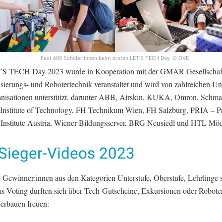
Fast 600 Schüler:innen beim ersten LET’S TECH Day. © OVE
S TECH Day 2023 wurde in Kooperation mit der GMAR Gesellschaft
sierungs- und Robotertechnik veranstaltet und wird von zahlreichen U
nisationen unterstützt, darunter ABB, Airskin, KUKA, Omron, Schma
 Institute of Technology, FH Technikum Wien, FH Salzburg, PRIA – Pr
 Institute Austria, Wiener Bildungsserver, BRG Neusiedl und HTL Möd
 Sieger-Videos 2023
 Gewinner:innen aus den Kategorien Unterstufe, Oberstufe, Lehrlinge 
s-Voting durften sich über Tech-Gutscheine, Exkursionen oder Robote
erbauen freuen: