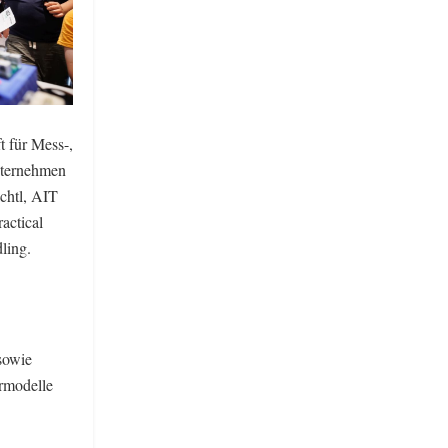
 für Mess-,
nternehmen
chtl, AIT
actical
ling.
sowie
rmodelle