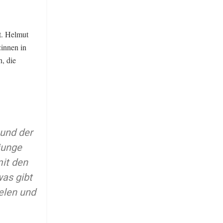
t. Helmut
:innen in
, die
 und der
 junge
mit den
as gibt
elen und