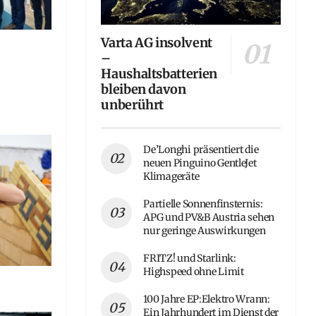
Varta AG insolvent
–
Haushaltsbatterien
bleiben davon
unberührt
De’Longhi präsentiert die
neuen Pinguino GentleJet
Klimageräte
Partielle Sonnenfinsternis:
APG und PV&B Austria sehen
nur geringe Auswirkungen
FRITZ! und Starlink:
Highspeed ohne Limit
100 Jahre EP:Elektro Wrann:
Ein Jahrhundert im Dienst der