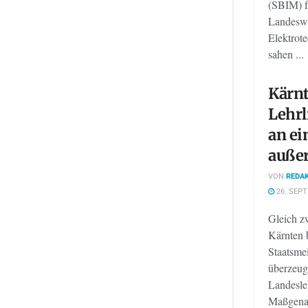
(SBIM) f
Landeswe
Elektrot
sahen ...
Kärnt
Lehrl
an e
auße
VON
REDAK
26. SEP
Gleich z
Kärnten b
Staatsmei
überzeug
Landesle
Maßgenaui