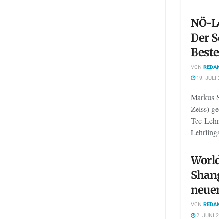
NÖ-L
Der S
Beste
VON
REDAK
19. JULI 
Markus S
Zeiss) g
Tec-Lehr
Lehrling
World
Shang
neuer
VON
REDAK
2. JUNI 