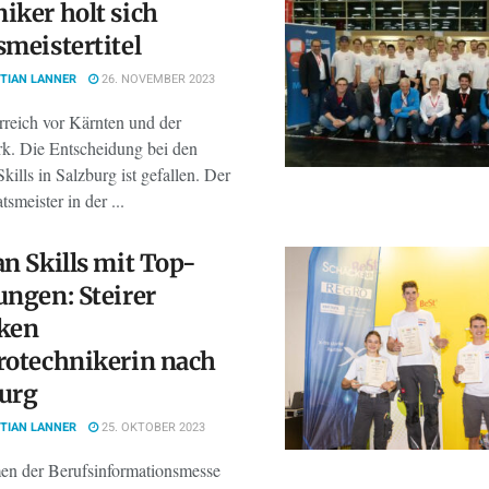
iker holt sich
smeistertitel
TIAN LANNER
26. NOVEMBER 2023
rreich vor Kärnten und der
rk. Die Entscheidung bei den
kills in Salzburg ist gefallen. Der
tsmeister in der ...
an Skills mit Top-
ungen: Steirer
cken
rotechnikerin nach
urg
TIAN LANNER
25. OKTOBER 2023
n der Berufsinformationsmesse