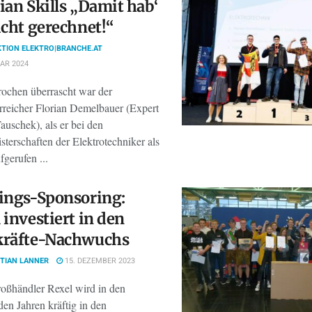
ian Skills „Damit hab‘
icht gerechnet!“
TION ELEKTRO|BRANCHE.AT
AR 2024
ochen überrascht war der
rreicher Florian Demelbauer (Expert
auschek), als er bei den
sterschaften der Elektrotechniker als
fgerufen ...
ings-Sponsoring:
 investiert in den
kräfte-Nachwuchs
TIAN LANNER
15. DEZEMBER 2023
roßhändler Rexel wird in den
n Jahren kräftig in den