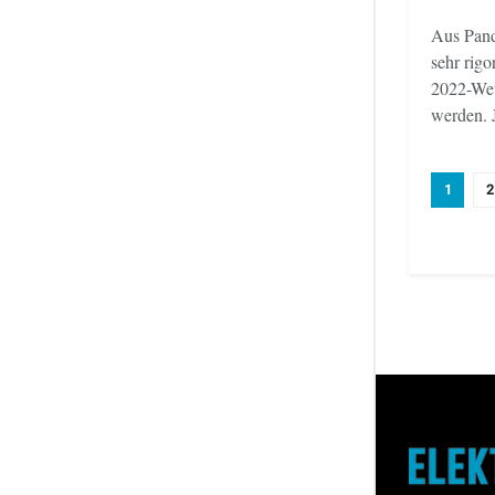
Aus Pand
sehr rigo
2022-Wet
werden. J
1
2