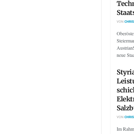
Techn
Staat
VON
CHRIS
Oberöste
Steierma
AustrianS
neue Staa
Styri
Leist
schi
Elekt
Salzb
VON
CHRIS
Im Rahme