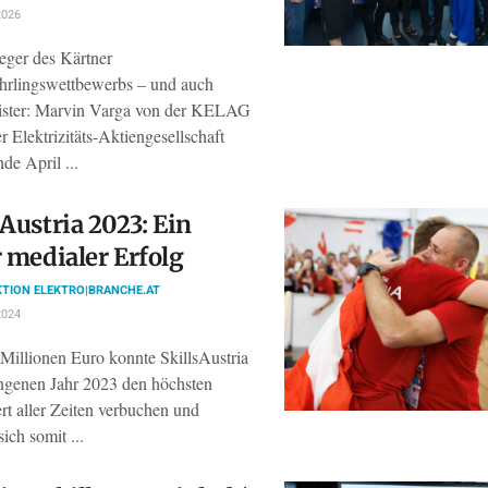
2026
eger des Kärtner
hrlingswettbewerbs – und auch
ister: Marvin Varga von der KELAG
r Elektrizitäts-Aktiengesellschaft
de April ...
sAustria 2023: Ein
r medialer Erfolg
TION ELEKTRO|BRANCHE.AT
2024
 Millionen Euro konnte SkillsAustria
ngenen Jahr 2023 den höchsten
t aller Zeiten verbuchen und
sich somit ...