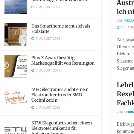
Austr
7. AUGUST 2026
ich n
VON
REDAK
Das Smarthome tarnt sich als
17. JANU
Holzlatte
Ausgespr
7. AUGUST 2026
Oberöste
Elektro T
Plus X Award bestätigt
Staatsmei
Markenqualität von Remington
Sieger au
6. AUGUST 2026
Lehrl
MEC electronics sucht eine:n
Rexel
Elektroniker:in oder SMD-
Techniker:in
Fach
6. AUGUST 2026
VON
CHRIS
STW Klagenfurt suchen eine:n
Elektrog
Elektrotechniker:in für
kommende
Anlagenplanung