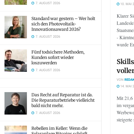
7. AUGUST 2026
10. MAI 
Klarer Si
Standard war gestern – Wer holt
Landesle
sich den Photovoltaik-
Innovationsaward 2026?
Staatsme
7. AUGUST 2026
- Kärntne
wurde En
Fünf todsichere Methoden,
Kunden sofort wieder
Skill
loszuwerden
volle
7. AUGUST 2026
VON
REDAK
14. MAI 
Das Recht auf Reparatur ist da.
Mit 21,6
Die Reparaturbetriebe vielleicht
im verga
bald nicht mehr.
Werbewer
7. AUGUST 2026
steigerte 
Rebellen im Keller: Wenn die
Solaranlage Bitcoins schürft