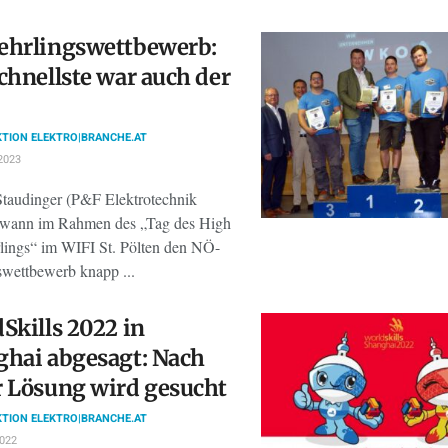
ehrlingswettbewerb:
chnellste war auch der
TION ELEKTRO|BRANCHE.AT
2023
taudinger (P&F Elektrotechnik
ewann im Rahmen des „Tag des High
lings“ im WIFI St. Pölten den NÖ-
swettbewerb knapp ...
Skills 2022 in
hai abgesagt: Nach
 Lösung wird gesucht
TION ELEKTRO|BRANCHE.AT
2022