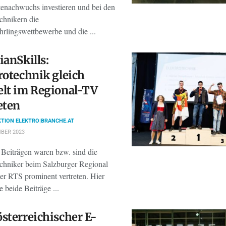
tenachwuchs investieren und bei den
chnikern die
hrlingswettbewerbe und die ...
ianSkills:
rotechnik gleich
lt im Regional-TV
eten
TION ELEKTRO|BRANCHE.AT
BER 2023
 Beiträgen waren bzw. sind die
echniker beim Salzburger Regional
r RTS prominent vertreten. Hier
e beide Beiträge ...
sterreichischer E-