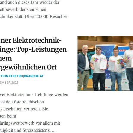
and auch dieses Jahr wieder der
ttbewerb der steirischen
echniker statt. Über 20.000 Besucher
ner Elektrotechnik-
inge: Top-Leistungen
inem
rgewöhnlichen Ort
TION ELEKTRO|BRANCHE.AT
TEMBER 2023
wei Elektrotechnik-Lehrlinge werden
ei den österreichischen
sterschaften vertreten. Sie
ten beim
hrlingswettbewerb vor allem mit
gkeit und Stressresistenz. ...