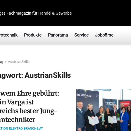
ges Fachmagazin für Handel & Gewerbe
rotechnik
Produkte
Panorama
Service
Jobbörse
ag
AustrianSkills
agwort:
AustrianSkills
 wem Ehre gebührt:
n Varga ist
reichs bester Jung-
rotechniker
TION ELEKTRO|BRANCHE.AT