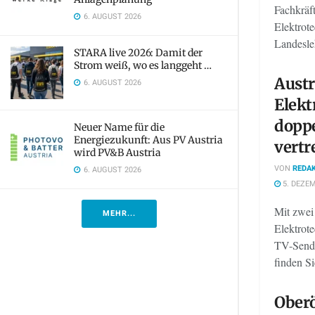
Fachkräf
6. AUGUST 2026
Elektrote
Landesle
STARA live 2026: Damit der
Strom weiß, wo es langgeht …
Austr
6. AUGUST 2026
Elekt
doppe
Neuer Name für die
Energiezukunft: Aus PV Austria
vertr
wird PV&B Austria
VON
REDAK
6. AUGUST 2026
5. DEZEM
Mit zwei
MEHR...
Elektrot
TV-Sende
finden Si
Oberö