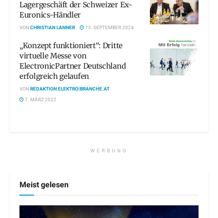
Lagergeschäft der Schweizer Ex-
Euronics-Händler
VON
CHRISTIAN LANNER
13. SEPTEMBER 2024
„Konzept funktioniert“: Dritte
virtuelle Messe von
ElectronicPartner Deutschland
erfolgreich gelaufen
VON
REDAKTION ELEKTRO|BRANCHE.AT
7. MÄRZ 2022
WERBUNG
Meist gelesen