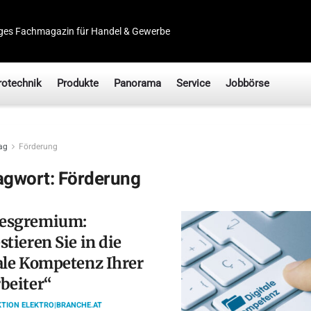
ges Fachmagazin für Handel & Gewerbe
rotechnik
Produkte
Panorama
Service
Jobbörse
ag
Förderung
agwort:
Förderung
esgremium:
stieren Sie in die
ale Kompetenz Ihrer
beiter“
TION ELEKTRO|BRANCHE.AT