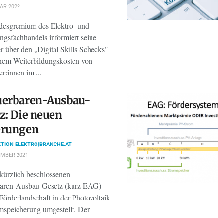
AR 2022
esgremium des Elektro- und
ngsfachhandels informiert seine
r über den „Digital Skills Schecks",
hem Weiterbildungskosten von
er:innen im ...
uerbaren-Ausbau-
z: Die neuen
erungen
TION ELEKTRO|BRANCHE.AT
EMBER 2021
kürzlich beschlossenen
aren-Ausbau-Gesetz (kurz EAG)
Förderlandschaft in der Photovoltaik
mspeicherung umgestellt. Der