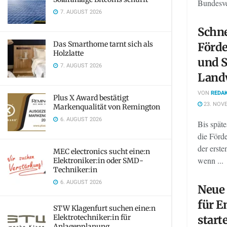
Bundesve
7. AUGUST 2026
Schne
Das Smarthome tarnt sich als
Förde
Holzlatte
und S
7. AUGUST 2026
Land
VON
REDAK
Plus X Award bestätigt
23. NOV
Markenqualität von Remington
6. AUGUST 2026
Bis spät
die Förd
der erst
MEC electronics sucht eine:n
wenn ...
Elektroniker:in oder SMD-
Techniker:in
6. AUGUST 2026
Neue 
für E
STW Klagenfurt suchen eine:n
Elektrotechniker:in für
start
Anlagenplanung