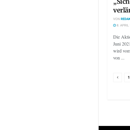
„Sic
verlä
VON
REDAK
8. APRIL
Die Akti
Juni 2021
wird vom
von ...
1