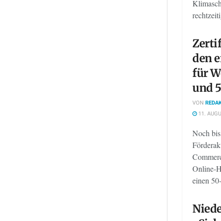
Klimasch
rechtzeit
Zertif
den 
für W
und 5
VON
REDAK
11. AUGU
Noch bis
Förderak
Commerce
Online-H
einen 50-
Niede