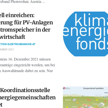
rband Photovoltaic Austria ...
ll einreichen:
rung für PV-Anlagen
tromspeicher in der
wirtschaft
TION ELEKTRO|BRANCHE.AT
EMBER 2021
estens 16. Dezember 2021 müssen
eranträge eingereicht werden, um bei
en Auswahlrunde dabei zu sein. Nur
Koordinationsstelle
nergiegemeinschaften
et