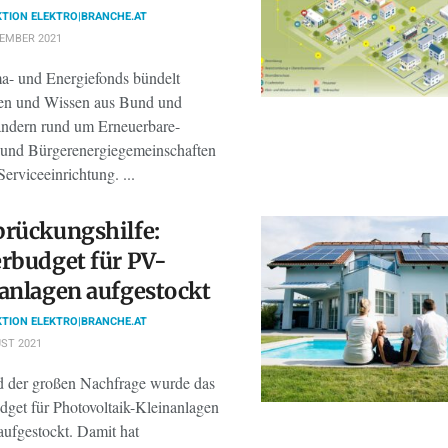
TION ELEKTRO|BRANCHE.AT
TEMBER 2021
a- und Energiefonds bündelt
ten und Wissen aus Bund und
ndern rund um Erneuerbare-
 und Bürgerenergiegemeinschaften
Serviceeinrichtung. ...
rückungshilfe:
rbudget für PV-
anlagen aufgestockt
TION ELEKTRO|BRANCHE.AT
ST 2021
 der großen Nachfrage wurde das
dget für Photovoltaik-Kleinanlagen
aufgestockt. Damit hat