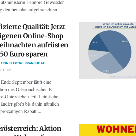
utzministerin Leonore Gewessler
ig den beinahe aufgebrauchten ...
izierte Qualität: Jetzt
eigenen Online-Shop
eihnachten aufrüsten
50 Euro sparen
TION ELEKTRO|BRANCHE.AT
ST 2021
 Ende September läuft eine
tion des Österreichischen E-
-Gütezeichen. Für heimische
ändler gibt’s bis dahin nämlich
prozentigen Rabatt ...
rösterreich: Aktion