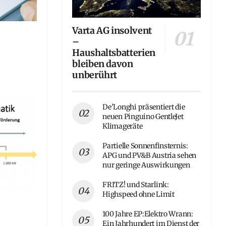
Varta AG insolvent
–
Haushaltsbatterien
bleiben davon
unberührt
De’Longhi präsentiert die
neuen Pinguino GentleJet
Klimageräte
Partielle Sonnenfinsternis:
APG und PV&B Austria sehen
nur geringe Auswirkungen
FRITZ! und Starlink:
Highspeed ohne Limit
100 Jahre EP:Elektro Wrann:
Ein Jahrhundert im Dienst der