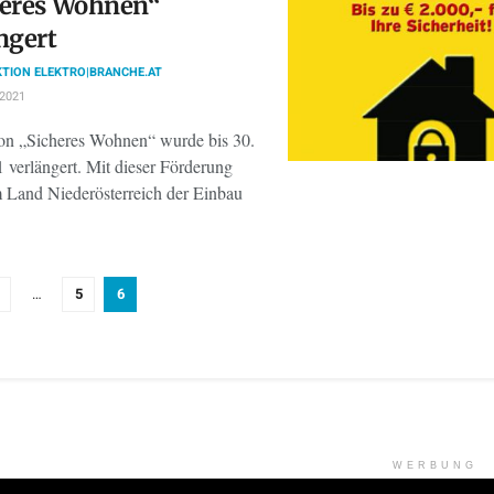
heres Wohnen“
ngert
TION ELEKTRO|BRANCHE.AT
 2021
on „Sicheres Wohnen“ wurde bis 30.
 verlängert. Mit dieser Förderung
 Land Niederösterreich der Einbau
…
5
6
WERBUNG