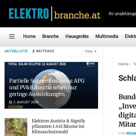
Ihr unabhängi
Home
Branche
Hausgeräte
Multimedia
Elekt
AKTUELLSTE
BEITRÄGE
Filter
Home
T
Schl
Partielle Sonnenfinsternis: APG
und PV&B Austria sehen nur
geringe Auswirkungen
Bund
7. AUGUST 2026
„Inve
digit
Elektron Austria & Signify
Mitar
pflanzten 1.441 Bäume im
Klimaschutzwald
VON
REDAK