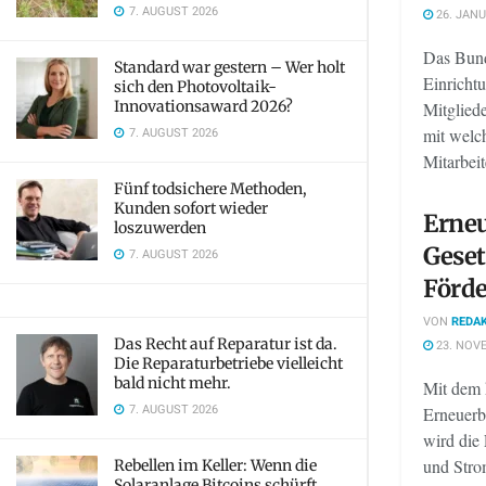
7. AUGUST 2026
26. JANU
Das Bund
Standard war gestern – Wer holt
Einrichtu
sich den Photovoltaik-
Innovationsaward 2026?
Mitgliede
7. AUGUST 2026
mit welc
Mitarbeit
Fünf todsichere Methoden,
Kunden sofort wieder
Erne
loszuwerden
Geset
7. AUGUST 2026
Förd
VON
REDAK
Das Recht auf Reparatur ist da.
23. NOV
Die Reparaturbetriebe vielleicht
bald nicht mehr.
Mit dem 
7. AUGUST 2026
Erneuerb
wird die 
und Stro
Rebellen im Keller: Wenn die
Solaranlage Bitcoins schürft