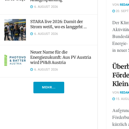
VON
REDAK
6. AUGUST 2026
20. SEP
STARA live 2026: Damit der
Der Klim
Strom weiß, wo es langgeht …
Aktivitä
6. AUGUST 2026
Bundeslä
Energie-
in neuer 
Neuer Name für die
Energiezukunft: Aus PV Austria
wird PV&B Austria
Überb
6. AUGUST 2026
Förde
Klein
MEHR...
VON
REDAK
15. AUGU
Aufgrund
Förderbu
kürzlich 