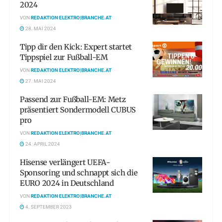
2024
VON
REDAKTION ELEKTRO|BRANCHE.AT
28. MAI 2024
Tipp dir den Kick: Expert startet
Tippspiel zur Fußball-EM
VON
REDAKTION ELEKTRO|BRANCHE.AT
27. MAI 2024
Passend zur Fußball-EM: Metz
präsentiert Sondermodell CUBUS
pro
VON
REDAKTION ELEKTRO|BRANCHE.AT
24. APRIL 2024
Hisense verlängert UEFA-
Sponsoring und schnappt sich die
EURO 2024 in Deutschland
VON
REDAKTION ELEKTRO|BRANCHE.AT
4. SEPTEMBER 2023