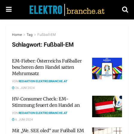
Home
Tag
Fußball-EM
Schlagwort:
Fußball-EM
EM-Fieber: Österreichs Fußballer
bescheren dem Handel satten
Mehrumsatz
VON
REDAKTION ELEKTRO|BRANCHE.AT
26. JUNI 2024
HV-Consumer Check: EM-
Stimmung feuert den Handel an
VON
REDAKTION ELEKTRO|BRANCHE.AT
6. JUNI 2024
Mit „We. SEE oled“ zur Fußball EM