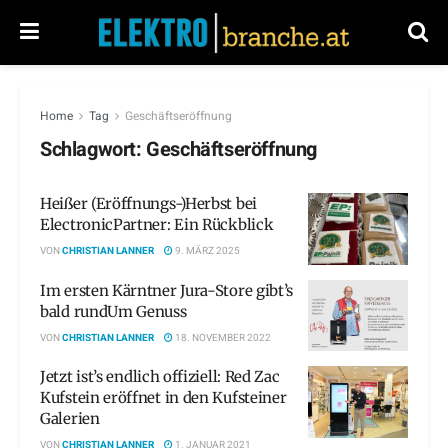
Home
Tag
Geschäftseröffnung
Schlagwort:
Geschäftseröffnung
Heißer (Eröffnungs-)Herbst bei
ElectronicPartner: Ein Rückblick
VON
CHRISTIAN LANNER
9. MÄRZ 2025
Im ersten Kärntner Jura-Store gibt’s
bald rundUm Genuss
VON
CHRISTIAN LANNER
18. NOVEMBER 2022
Jetzt ist’s endlich offiziell: Red Zac
Kufstein eröffnet in den Kufsteiner
Galerien
VON
CHRISTIAN LANNER
1. JANUAR 2021