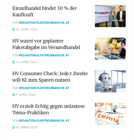
Einzelhandel bindet 30 % der
Kaufkraft
VON
REDAKTION ELEKTRO|BRANCHE.AT
16. APRIL 2026
HV warnt vor geplanter
Paketabgabe im Versandhandel
VON
REDAKTION ELEKTRO|BRANCHE.AT
13. APRIL 2026
HV Consumer Check: Jede:r Zweite
will KI zum Sparen nutzen
VON
REDAKTION ELEKTRO|BRANCHE.AT
9. APRIL 2026
HV erzielt Erfolg gegen unlautere
Temu-Praktiken
VON
REDAKTION ELEKTRO|BRANCHE.AT
16. MÄRZ 2026