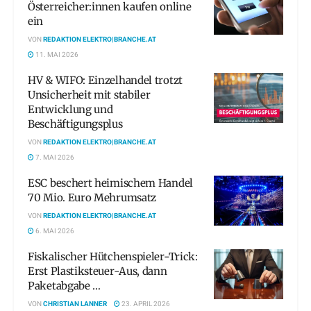
Österreicher:innen kaufen online
ein
VON
REDAKTION ELEKTRO|BRANCHE.AT
11. MAI 2026
HV & WIFO: Einzelhandel trotzt
Unsicherheit mit stabiler
Entwicklung und
Beschäftigungsplus
VON
REDAKTION ELEKTRO|BRANCHE.AT
7. MAI 2026
ESC beschert heimischem Handel
70 Mio. Euro Mehrumsatz
VON
REDAKTION ELEKTRO|BRANCHE.AT
6. MAI 2026
Fiskalischer Hütchenspieler-Trick:
Erst Plastiksteuer-Aus, dann
Paketabgabe …
VON
CHRISTIAN LANNER
23. APRIL 2026