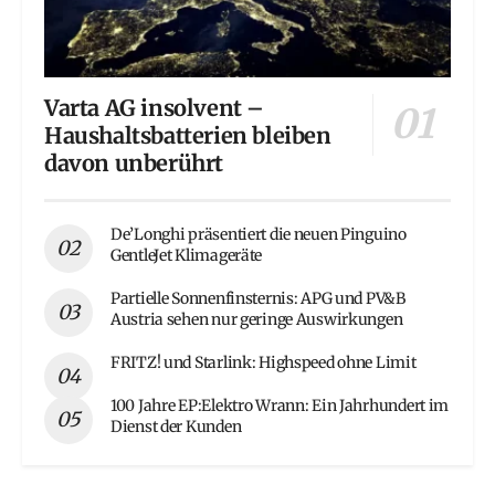
Varta AG insolvent –
Haushaltsbatterien bleiben
davon unberührt
De’Longhi präsentiert die neuen Pinguino
GentleJet Klimageräte
Partielle Sonnenfinsternis: APG und PV&B
Austria sehen nur geringe Auswirkungen
FRITZ! und Starlink: Highspeed ohne Limit
100 Jahre EP:Elektro Wrann: Ein Jahrhundert im
Dienst der Kunden