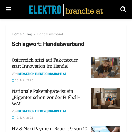
Home
Tag
Handelsverband
Schlagwort:
Handelsverband
Österreich setzt auf Paketsteuer
statt Innovation im Handel
VON
REDAKTION ELEKTRO|BRANCHE.AT
20. MAI 2026
Nationale Paketabgabe ist ein
„Eigentor schon vor der Fußball-
WM“
VON
REDAKTION ELEKTRO|BRANCHE.AT
12. MAI 2026
HV & Nexi Payment Report: 9 von 10