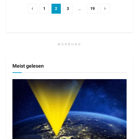
1
2
3
…
19
WERBUNG
Meist gelesen