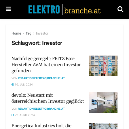
Home
Tag
Investor
Schlagwort:
Investor
Nachfolge geregelt: FRITZ!Box-
Hersteller AVM hat einen Investor
gefunden
VON
REDAKTION ELEKTRO|BRANCHE.AT
10. JULI 2024
devolo: Neustart mit
österreichischem Investor geglückt
VON
REDAKTION ELEKTRO|BRANCHE.AT
22. APRIL 2024
Energetica Industries holt die