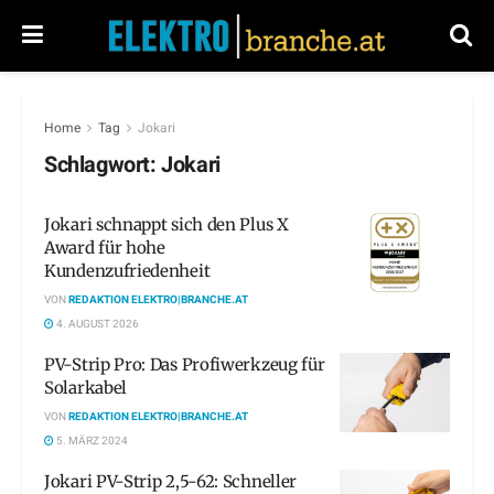
Home
Tag
Jokari
Schlagwort:
Jokari
Jokari schnappt sich den Plus X
Award für hohe
Kundenzufriedenheit
VON
REDAKTION ELEKTRO|BRANCHE.AT
4. AUGUST 2026
PV-Strip Pro: Das Profiwerkzeug für
Solarkabel
VON
REDAKTION ELEKTRO|BRANCHE.AT
5. MÄRZ 2024
Jokari PV-Strip 2,5-62: Schneller