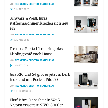
VON
REDAKTION ELEKTRO|BRANCHE.AT
20. MÄRZ 2026
Schwarz & Weiß: Juras
Kaffeemaschinen kleiden sich neu
ein
VON
REDAKTION ELEKTRO|BRANCHE.AT
19. MÄRZ 2026
Die neue Eletta Ultra bringt das
Lieblingscafé nach Hause
VON
REDAKTION ELEKTRO|BRANCHE.AT
2. MÄRZ 2026
Jura X10 und X4 gibt es jetzt in Dark
Inox und mit Pocket Pilot 3.0
VON
REDAKTION ELEKTRO|BRANCHE.AT
23. FEBRUAR 2026
Fünf Jahre Sicherheit in Weiß:
Nivona erweitert NIVO-8000er-