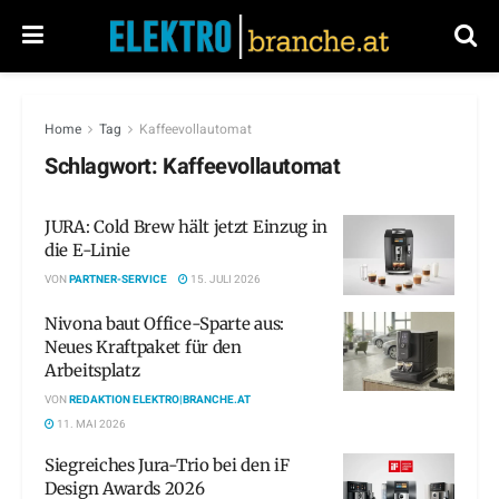
Home
Tag
Kaffeevollautomat
Schlagwort:
Kaffeevollautomat
JURA: Cold Brew hält jetzt Einzug in
die E-Linie
VON
PARTNER-SERVICE
15. JULI 2026
Nivona baut Office-Sparte aus:
Neues Kraftpaket für den
Arbeitsplatz
VON
REDAKTION ELEKTRO|BRANCHE.AT
11. MAI 2026
Siegreiches Jura-Trio bei den iF
Design Awards 2026