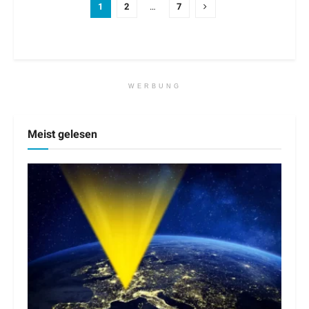
1
2
…
7
WERBUNG
Meist gelesen