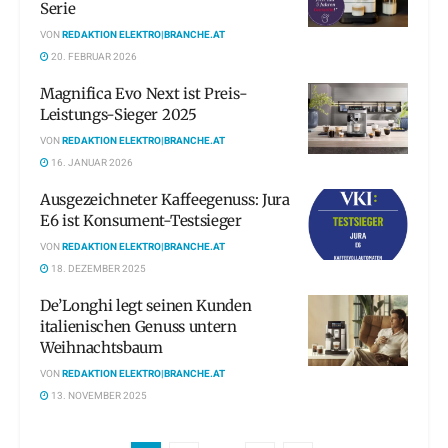
Serie
VON
REDAKTION ELEKTRO|BRANCHE.AT
20. FEBRUAR 2026
Magnifica Evo Next ist Preis-
Leistungs-Sieger 2025
VON
REDAKTION ELEKTRO|BRANCHE.AT
16. JANUAR 2026
Ausgezeichneter Kaffeegenuss: Jura
E6 ist Konsument-Testsieger
VON
REDAKTION ELEKTRO|BRANCHE.AT
18. DEZEMBER 2025
De’Longhi legt seinen Kunden
italienischen Genuss untern
Weihnachtsbaum
VON
REDAKTION ELEKTRO|BRANCHE.AT
13. NOVEMBER 2025