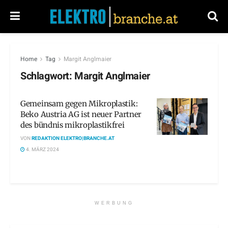
Home
Tag
Margit Anglmaier
Schlagwort:
Margit Anglmaier
Gemeinsam gegen Mikroplastik:
Beko Austria AG ist neuer Partner
des bündnis mikroplastikfrei
VON
REDAKTION ELEKTRO|BRANCHE.AT
4. MÄRZ 2024
WERBUNG