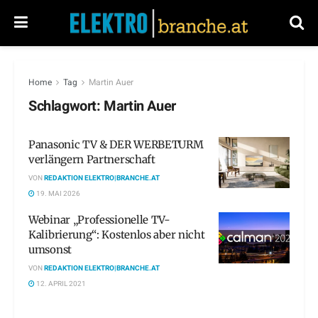
Home
Tag
Martin Auer
Schlagwort:
Martin Auer
Panasonic TV & DER WERBETURM
verlängern Partnerschaft
VON
REDAKTION ELEKTRO|BRANCHE.AT
19. MAI 2026
Webinar „Professionelle TV-
Kalibrierung“: Kostenlos aber nicht
umsonst
VON
REDAKTION ELEKTRO|BRANCHE.AT
12. APRIL 2021