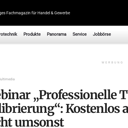
ges Fachmagazin für Handel & Gewerbe
rotechnik
Produkte
Panorama
Service
Jobbörse
WERBUNG
ultimedia
binar „Professionelle 
librierung“: Kostenlos 
cht umsonst