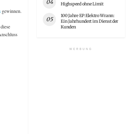
Highspeed ohne Limit
s
gewinnen.
100 Jahre EP:Elektro Wrann:
Ein Jahrhundert im Dienst der
 diese
Kunden
Anschluss
WERBUNG