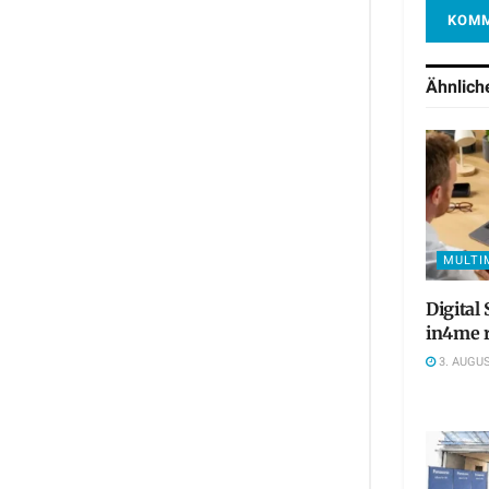
Ähnlic
MULTI
Digital
in4me r
3. AUGUS