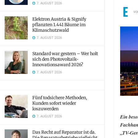
7. AUGUST 2026
vo
Elektron Austria & Signify
pflanzten 1.441 Bäume im
Klimaschutzwald
7. AUGUST 2026
Standard war gestern – Wer holt
sich den Photovoltaik-
Innovationsaward 2026?
7. AUGUST 2026
Fünf todsichere Methoden,
Kunden sofort wieder
loszuwerden
Ein beso
7. AUGUST 2026
Fachhand
Das Recht auf Reparatur ist da.
„TV-Gerä
Die Reparaturbetriebe vielleicht