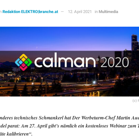
n
Redaktion ELEKTRO|branche.at
12. April 2021
in
Multimedia
(c) 
nderes technisches Schmankerl hat Der Werbeturm-Chef Martin Aue
el parat: Am 27. April gibt’s nämlich ein kostenloses Webinar zum
te kalibrieren“.