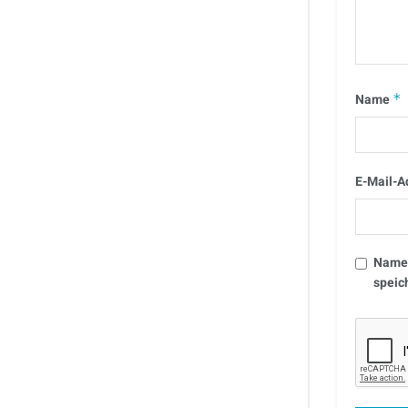
Name
*
E-Mail-A
Name,
speic