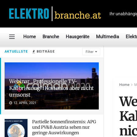
Ihr unabhängi
Home
Branche
Hausgeräte
Multimedia
Elekt
AKTUELLSTE
BEITRÄGE
Filter
Webinar „Professionelle TV-
Home
M
Kalibrierung“: Kostenlos aber nicht
umsonst
We
12. APRIL 2021
Ka
Partielle Sonnenfinsternis: APG
ni
und PV&B Austria sehen nur
geringe Auswirkungen