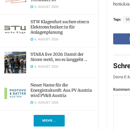
berücksi
6. AUGUST 2026
Tags:
Ma
STW Klagenfurt suchen eine:n
Elektrotechniker:in für
Anlagenplanung
6. AUGUST 2026
STARA live 2026: Damit der
Strom weiß, wo es langgeht …
Schr
6. AUGUST 2026
Deine E-M
Neuer Name für die
Kommen
Energiezukunft: Aus PV Austria
wird PV&B Austria
6. AUGUST 2026
MEHR...