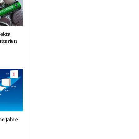
rekte
tterien
he Jahre