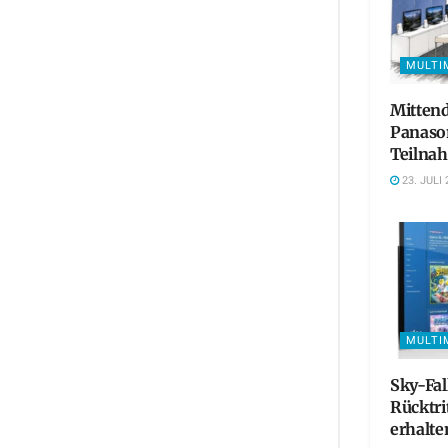
MULTI
Mittend
Panaso
Teilna
23. JULI 
MULTI
Sky-Fa
Rücktri
erhalte