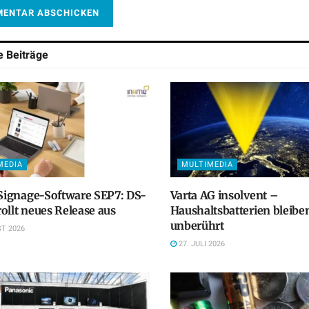
he
Beiträge
MEDIA
MULTIMEDIA
 Signage-Software SEP7: DS-
Varta AG insolvent –
ollt neues Release aus
Haushaltsbatterien bleibe
unberührt
T 2026
27. JULI 2026