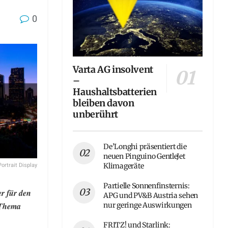
0
Varta AG insolvent
–
Haushaltsbatterien
bleiben davon
unberührt
De’Longhi präsentiert die
neuen Pinguino GentleJet
Portrait Display
Klimageräte
Partielle Sonnenfinsternis:
r für den
APG und PV&B Austria sehen
nur geringe Auswirkungen
 Thema
FRITZ! und Starlink: