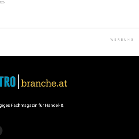
026
WERBUNG
giges Fachmagazin für Handel- &