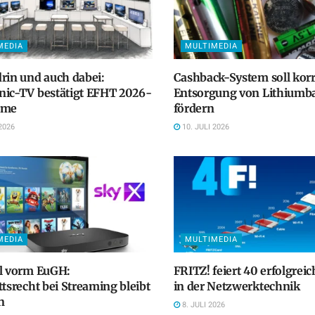
MEDIA
MULTIMEDIA
rin und auch dabei:
Cashback-System soll kor
nic-TV bestätigt EFHT 2026-
Entsorgung von Lithiumba
hme
fördern
2026
10. JULI 2026
MEDIA
MULTIMEDIA
ll vorm EuGH:
FRITZ! feiert 40 erfolgreic
ttsrecht bei Streaming bleibt
in der Netzwerktechnik
n
8. JULI 2026