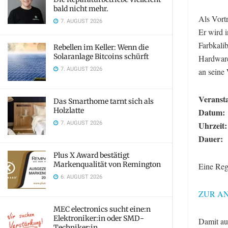
bald nicht mehr.
Als Vort
7. AUGUST 2026
Er wird 
Farbkali
Rebellen im Keller: Wenn die
Solaranlage Bitcoins schürft
Hardware
7. AUGUST 2026
an seine
Veransta
Das Smarthome tarnt sich als
Holzlatte
Datum:
7. AUGUST 2026
Uhrzeit
Dauer:
Plus X Award bestätigt
Markenqualität von Remington
Eine Regi
6. AUGUST 2026
ZUR A
MEC electronics sucht eine:n
Elektroniker:in oder SMD-
Damit au
Techniker:in