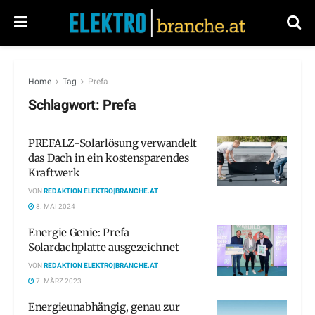
Home
Tag
Prefa
Schlagwort:
Prefa
PREFALZ-Solarlösung verwandelt
das Dach in ein kostensparendes
Kraftwerk
VON
REDAKTION ELEKTRO|BRANCHE.AT
8. MAI 2024
Energie Genie: Prefa
Solardachplatte ausgezeichnet
VON
REDAKTION ELEKTRO|BRANCHE.AT
7. MÄRZ 2023
Energieunabhängig, genau zur