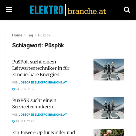
Home
Tag
Püspök
Schlagwort:
Püspök
PüSPök sucht eine:n
Leitwartentechniker:in für
Erneuerbare Energien
VON
JOBBÖRSE ELEKTRO|BRANCHE.AT
24. JUNI 2026
PüSPöK sucht eine:n
Servicetechniker:in
VON
JOBBÖRSE ELEKTRO|BRANCHE.AT
18. MAI 2026
Ein Power-Up für Kinder und