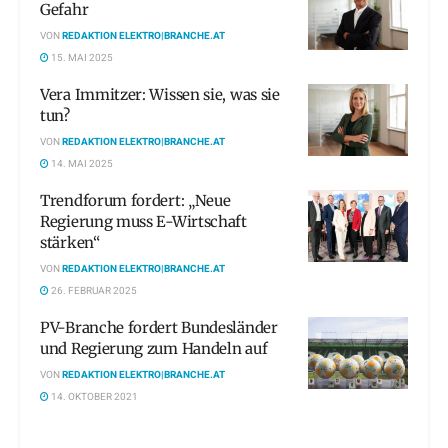
Gefahr
VON
REDAKTION ELEKTRO|BRANCHE.AT
15. MAI 2025
Vera Immitzer: Wissen sie, was sie
tun?
VON
REDAKTION ELEKTRO|BRANCHE.AT
14. MAI 2025
Trendforum fordert: „Neue
Regierung muss E-Wirtschaft
stärken“
VON
REDAKTION ELEKTRO|BRANCHE.AT
26. FEBRUAR 2025
PV-Branche fordert Bundesländer
und Regierung zum Handeln auf
VON
REDAKTION ELEKTRO|BRANCHE.AT
14. OKTOBER 2021