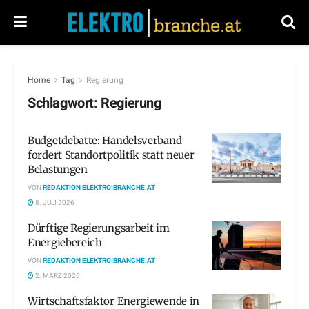
Home
Tag
Regierung
Schlagwort:
Regierung
Budgetdebatte: Handelsverband
fordert Standortpolitik statt neuer
Belastungen
VON
REDAKTION ELEKTRO|BRANCHE.AT
8. JULI 2026
Dürftige Regierungsarbeit im
Energiebereich
VON
REDAKTION ELEKTRO|BRANCHE.AT
2. MÄRZ 2026
Wirtschaftsfaktor Energiewende in