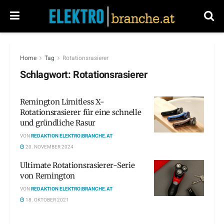
Home
Tag
Rotationsrasierer
Schlagwort:
Rotationsrasierer
Remington Limitless X-
Rotationsrasierer für eine schnelle
und gründliche Rasur
VON
REDAKTION ELEKTRO|BRANCHE.AT
20. NOVEMBER 2024
Ultimate Rotationsrasierer-Serie
von Remington
VON
REDAKTION ELEKTRO|BRANCHE.AT
18. OKTOBER 2021