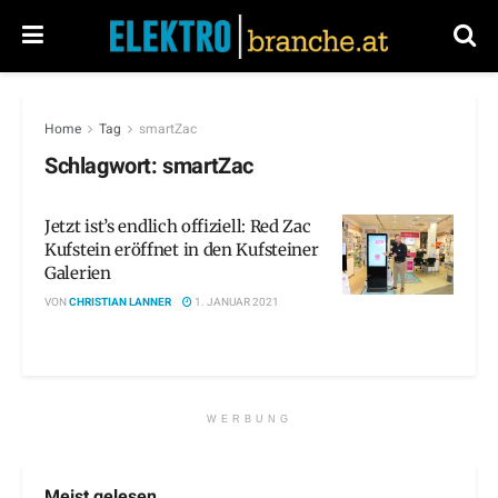
Home
Tag
smartZac
Schlagwort:
smartZac
Jetzt ist’s endlich offiziell: Red Zac
Kufstein eröffnet in den Kufsteiner
Galerien
VON
CHRISTIAN LANNER
1. JANUAR 2021
WERBUNG
Meist gelesen