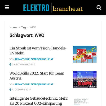
Home
Tag
WKO
Schlagwort:
WKO
Ein Streik ist vom Tisch: Handels-
KV steht
VON
REDAKTION ELEKTRO|BRANCHE.AT
29. NOVEMBER 2022
WorldSkills 2022: Start für Team
Austria
VON
REDAKTION ELEKTRO|BRANCHE.AT
3. OKTOBER 2022
Intelligente Gebäudetechnik: Mehr
als 20 Prozent CO2-Einsparung