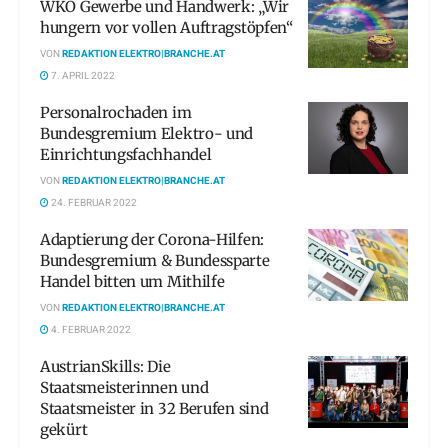
WKO Gewerbe und Handwerk: „Wir
hungern vor vollen Auftragstöpfen“
VON
REDAKTION ELEKTRO|BRANCHE.AT
7. APRIL 2022
Personalrochaden im
Bundesgremium Elektro- und
Einrichtungsfachhandel
VON
REDAKTION ELEKTRO|BRANCHE.AT
24. FEBRUAR 2022
Adaptierung der Corona-Hilfen:
Bundesgremium & Bundessparte
Handel bitten um Mithilfe
VON
REDAKTION ELEKTRO|BRANCHE.AT
4. FEBRUAR 2022
AustrianSkills: Die
Staatsmeisterinnen und
Staatsmeister in 32 Berufen sind
gekürt