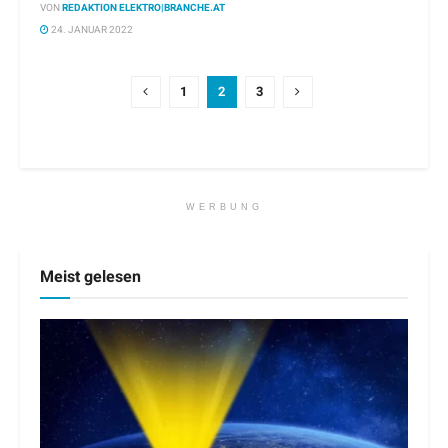
VON
REDAKTION ELEKTRO|BRANCHE.AT
24. JANUAR 2022
1
2
3
WERBUNG
Meist gelesen