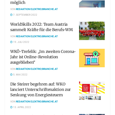
möglich
VON
REDAKTION ELEKTRO|BRANCHE.AT
7. SEPTEMBER 2022
WorldSkills 2022: Team Austria
sammelt Kräfte für die Berufs-WM
VON
REDAKTION ELEKTRO|BRANCHE.AT
19. JULI 2022
WKÖ-Trefelik: „Im zweiten Corona-
Jahr ist Online-Revolution
ausgeblieben“
VON
REDAKTION ELEKTRO|BRANCHE.AT
5. MAI 2022
Die Steirer begehren auf: WKO
lanciert Unterschriftenaktion zur
Senkung von Energiesteuern
VON
REDAKTION ELEKTRO|BRANCHE.AT
13. APRIL 2022