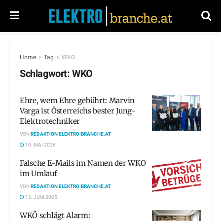
Home
Tag
WKO
Schlagwort:
WKO
Ehre, wem Ehre gebührt: Marvin
Varga ist Österreichs bester Jung-
Elektrotechniker
VON
REDAKTION ELEKTRO|BRANCHE.AT
10. MAI 2026
Falsche E-Mails im Namen der WKO
im Umlauf
VON
REDAKTION ELEKTRO|BRANCHE.AT
13. JUNI 2025
WKÖ schlägt Alarm: