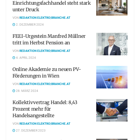
Einrichtungsfachhandel steht stark
unter Druck
VON
REDAKTION ELEKTRO|BRANCHE.AT
2. DEZEMBER 2024
FEEI-Urgestein Manfred Müllner
tritt im Herbst Pension an
VON
REDAKTION ELEKTRO|BRANCHE.AT
4. APRIL 2024
Online Akademie zu neuen PV-
Förderungen in Wien
VON
REDAKTION ELEKTRO|BRANCHE.AT
28. MÄRZ 2024
Kollektivvertrag Handel: 8,43
Prozent mehr für
Handelsangestellte
VON
REDAKTION ELEKTRO|BRANCHE.AT
27. DEZEMBER 2023