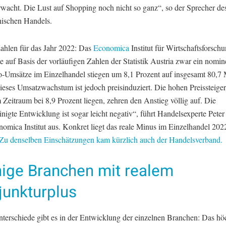
rwacht. Die Lust auf Shopping noch nicht so ganz“, so der Sprecher de
hischen Handels.
ahlen für das Jahr 2022: Das
Economica
Institut für Wirtschaftsforsch
e auf Basis der vorläufigen Zahlen der Statistik Austria zwar ein nomine
o-Umsätze im Einzelhandel stiegen um 8,1 Prozent auf insgesamt 80,7 
ieses Umsatzwachstum ist jedoch preisinduziert. Die hohen Preissteige
 Zeitraum bei 8,9 Prozent liegen, zehren den Anstieg völlig auf. Die
inigte Entwicklung ist sogar leicht negativ“, führt Handelsexperte Peter
omica Institut aus. Konkret liegt das reale Minus im Einzelhandel 2022
Zu denselben Einschätzungen kam kürzlich auch der Handelsverband.
ige Branchen mit realem
junkturplus
terschiede gibt es in der Entwicklung der einzelnen Branchen: Das hö