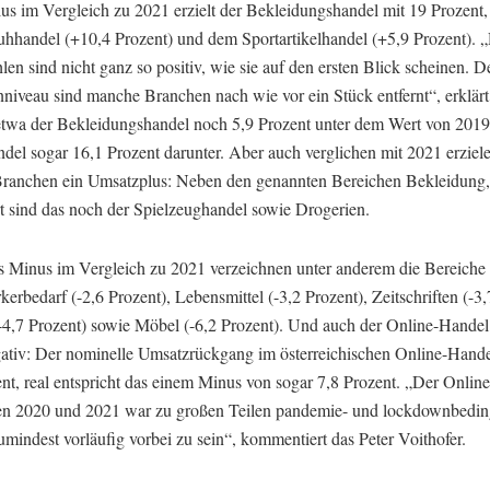
us im Vergleich zu 2021 erzielt der Bekleidungshandel mit 19 Prozent, 
hhandel (+10,4 Prozent) und dem Sportartikelhandel (+5,9 Prozent). 
len sind nicht ganz so positiv, wie sie auf den ersten Blick scheinen.
niveau sind manche Branchen nach wie vor ein Stück entfernt“, erklärt
 etwa der Bekleidungshandel noch 5,9 Prozent unter dem Wert von 2019
el sogar 16,1 Prozent darunter. Aber auch verglichen mit 2021 erziele
ranchen ein Umsatzplus: Neben den genannten Bereichen Bekleidung
t sind das noch der Spielzeughandel sowie Drogerien.
es Minus im Vergleich zu 2021 verzeichnen unter anderem die Bereiche
rbedarf (-2,6 Prozent), Lebensmittel (-3,2 Prozent), Zeitschriften (-3,
-4,7 Prozent) sowie Möbel (-6,2 Prozent). Und auch der Online-Handel 
ativ: Der nominelle Umsatzrückgang im österreichischen Online-Hande
ent, real entspricht das einem Minus von sogar 7,8 Prozent. „Der Onli
en 2020 und 2021 war zu großen Teilen pandemie- und lockdownbedin
umindest vorläufig vorbei zu sein“, kommentiert das Peter Voithofer.