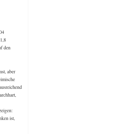
304
 1,8
uf den
st, aber
eimische
ausreichend
archhart,
zeigen:
ken ist,