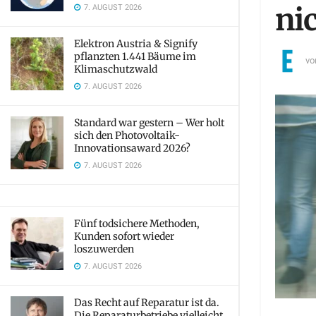
7. AUGUST 2026
ni
Elektron Austria & Signify
pflanzten 1.441 Bäume im
vo
Klimaschutzwald
7. AUGUST 2026
Standard war gestern – Wer holt
sich den Photovoltaik-
Innovationsaward 2026?
7. AUGUST 2026
Fünf todsichere Methoden,
Kunden sofort wieder
loszuwerden
7. AUGUST 2026
Das Recht auf Reparatur ist da.
Die Reparaturbetriebe vielleicht