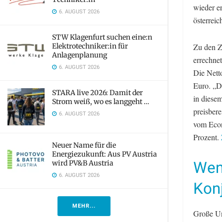
wieder e
6. AUGUST 2026
österreic
STW Klagenfurt suchen eine:n
Elektrotechniker:in für
Zu den Z
Anlagenplanung
errechnet
6. AUGUST 2026
Die Nett
Euro. „D
STARA live 2026: Damit der
in diesem
Strom weiß, wo es langgeht …
preisbere
6. AUGUST 2026
vom Econ
Prozent.
Neuer Name für die
Energiezukunft: Aus PV Austria
Wen
wird PV&B Austria
6. AUGUST 2026
Kon
MEHR...
Große Un