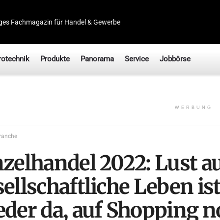
ges Fachmagazin für Handel & Gewerbe
rotechnik
Produkte
Panorama
Service
Jobbörse
WERBUNG
ranche
nzelhandel 2022: Lust a
ellschaftliche Leben is
eder da, auf Shopping 