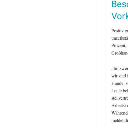
Bes
Vork
Positiv e
unselbstä
Prozent,
Großhand
„Im zwei
wir sind
Handel s
Leute be
stellver
Arbeitskr
Während 
meldet d