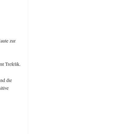
laute zur
t Trefelik.
und die
itive