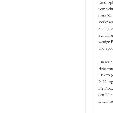
Umsatzpl
vom Schu
diese Zah
Vorkrisen
So liegt
Schuhhand
wenige B
und Spor
Ein real
Heimwerke
Elektro (
2022 neg
3,2 Proz
den Jahr
scheint z