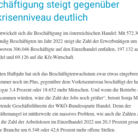
chäftigung steigt gegenüber
risenniveau deutlich
ntwickelt sich die Beschäftigung im österreichischen Handel: Mit 572.
ndig Beschäftigten im Jahr 2022 steigt die Zahl der Erwerbstätigen um
 wovon 306.046 Beschäftigte auf den Einzelhandel entfallen, 197.132 a
el und 69.126 auf die Kfz-Wirtschaft.
ten Halbjahr hat sich das Beschäftigtenwachstum zwar etwas eingebrem
 immer noch im Plus, gegenüber dem Vorkrisenniveau beschäftigt der h
ogar 3,4 Prozent oder 18.652 mehr Menschen. Und wenn die Betriebe 
kommen würden, wäre die Zahl der Jobs noch größer“, betont Sonja M
tretende Geschäftsführerin der WKÖ-Bundessparte Handel. Denn der
äftemangel ist mittlerweile ein massives Problem, wie auch die Zahlen 
die Zahl der Arbeitslosen im Einzelhandel 2022 um 20,3 Prozent gesun
ie Branche um 6.348 oder 42,6 Prozent mehr offene Stellen.