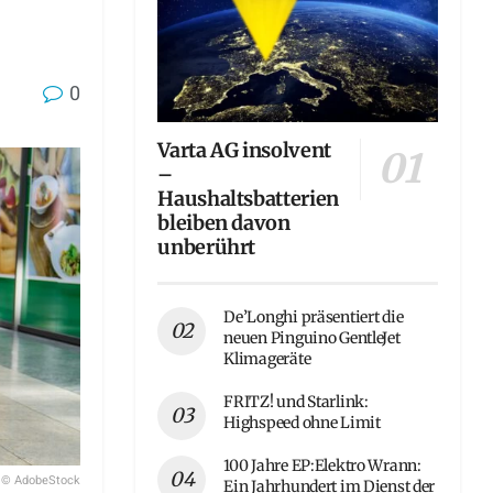
0
Varta AG insolvent
–
Haushaltsbatterien
bleiben davon
unberührt
De’Longhi präsentiert die
neuen Pinguino GentleJet
Klimageräte
FRITZ! und Starlink:
Highspeed ohne Limit
100 Jahre EP:Elektro Wrann:
© AdobeStock
Ein Jahrhundert im Dienst der