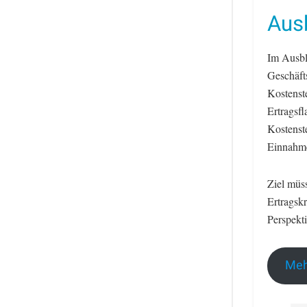
Ausb
Im Ausbli
Geschäft
Kostenst
Ertragsf
Kostenst
Einnahme
Ziel müss
Ertragskr
Perspekt
Meh