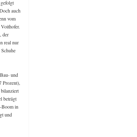
gefolgt
„Doch auch
 Denn vom
 Voithofer.
, der
n real nur
, Schuhe
 Bau- und
7 Prozent),
bilanziert
l beträgt
ne-Boom in
gt und