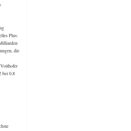
s
ung
lles Plus:
Milliarden
rungen, die
 Voithofer
 bei 0,8
chste