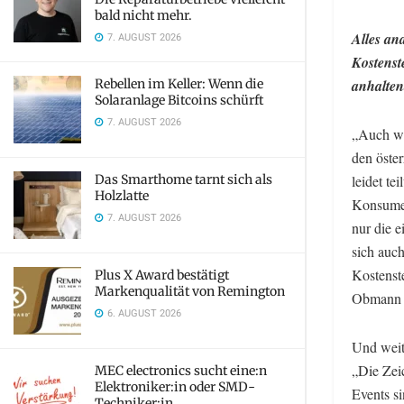
bald nicht mehr.
Alles an
7. AUGUST 2026
Kostenst
Rebellen im Keller: Wenn die
anhalte
Solaranlage Bitcoins schürft
7. AUGUST 2026
„Auch we
den öster
Das Smarthome tarnt sich als
leidet te
Holzlatte
Konsumen
7. AUGUST 2026
nur die 
sich auch
Kostenst
Plus X Award bestätigt
Markenqualität von Remington
Obmann d
6. AUGUST 2026
Und weite
„Die Zei
MEC electronics sucht eine:n
Elektroniker:in oder SMD-
Events si
Techniker:in