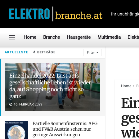
Ihr unabhängi
Home
Branche
Hausgeräte
Multimedia
Elekt
AKTUELLSTE
BEITRÄGE
Filter
Einzelhandel 2022: Lust aufs
gesellschaftliche Leben ist wieder
Home
B
da, auf Shopping noch nicht so
ganz
Ei
16. FEBRUAR 2023
ges
Partielle Sonnenfinsternis: APG
wi
und PV&B Austria sehen nur
geringe Auswirkungen