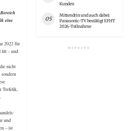
Kunden
 Bereich
Mittendrin und auch dabei:
ik eine
Panasonic-TV bestätigt EFHT
2026-Teilnahme
r 2022 für
WERBUNG
litt – und
ie nicht
, sondern
ese
 Trefelik,
.
handels:
ur und
n – ist