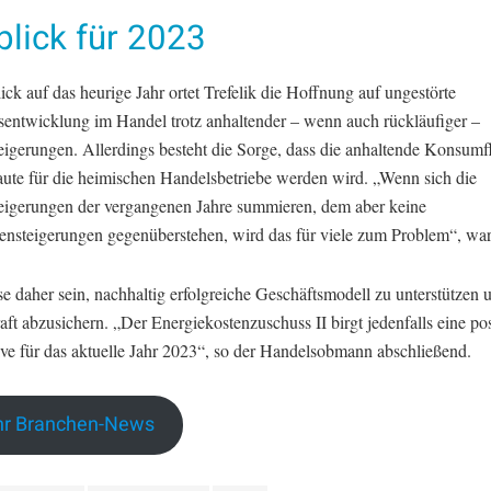
lick für 2023
ck auf das heurige Jahr ortet Trefelik die Hoffnung auf ungestörte
sentwicklung im Handel trotz anhaltender – wenn auch rückläufiger –
eigerungen. Allerdings besteht die Sorge, dass die anhaltende Konsumf
laute für die heimischen Handelsbetriebe werden wird. „Wenn sich die
eigerungen der vergangenen Jahre summieren, dem aber keine
nsteigerungen gegenüberstehen, wird das für viele zum Problem“, warn
e daher sein, nachhaltig erfolgreiche Geschäftsmodell zu unterstützen 
aft abzusichern. „Der Energiekostenzuschuss II birgt jedenfalls eine pos
ive für das aktuelle Jahr 2023“, so der Handelsobmann abschließend.
r Branchen-News