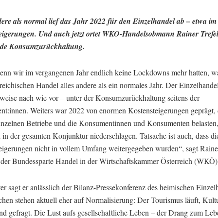
dere als normal lief das Jahr 2022 für den Einzelhandel ab – etwa im
eigerungen. Und auch jetzt ortet WKO-Handelsobmann Rainer Trefel
nde Konsumzurückhaltung.
nn wir im vergangenen Jahr endlich keine Lockdowns mehr hatten, wa
reichischen Handel alles andere als ein normales Jahr. Der Einzelhandel 
ilweise nach wie vor – unter der Konsumzurückhaltung seitens der
t:innen. Weiters war 2022 von enormen Kostensteigerungen geprägt, d
einzelnen Betriebe und die Konsumentinnen und Konsumenten belasten
 in der gesamten Konjunktur niederschlagen. Tatsache ist auch, dass di
eigerungen nicht in vollem Umfang weitergegeben wurden“, sagt Rainer
er Bundessparte Handel in der Wirtschaftskammer Österreich (WKÖ)
r sagt er anlässlich der Bilanz-Pressekonferenz des heimischen Einzel
chen stehen aktuell eher auf Normalisierung: Der Tourismus läuft, Kult
nd gefragt. Die Lust aufs gesellschaftliche Leben – der Drang zum Lebe